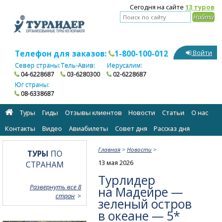
Сегодня на сайте
13 туров
Телефон для заказов:
1-800-100-012
Войти
Север страны:
Тель-Авив:
Иерусалим:
04-6228687
03-6280300
02-6228687
Юг страны:
08-6338687
Туры
Гиды
Отзывы клиентов
Новости
Статьи
О нас
Контакты
Видео
Авиабилеты
Cовет дня
Рассказ дня
Главная
>
Новости
>
ТУРЫ
ПО
13 мая 2026
СТРАНАМ
Турлидер
Развернуть все 8
на Мадейре —
стран
зеленый остров
в океане — 5*