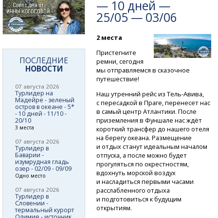
— 10 дней —
25/05 — 03/06
2 места
Пристегните
ПОСЛЕДНИЕ
ремни, сегодня
НОВОСТИ
мы отправляемся в сказочное
путешествие!
07 августа 2026
Турлидер на
Наш утренний рейс
из Тель-Авива,
Мадейре - зеленый
с пересадкой в Праге, перенесет нас
остров в океане - 5*
в самый центр Атлантики. После
- 10 дней - 11/10 -
приземления в Фуншале нас ждёт
20/10
3 места
короткий трансфер до нашего отеля
на берегу океана. Размещение
07 августа 2026
и отдых станут идеальным началом
Турлидер в
Баварии -
отпуска, а после можно будет
изумрудная гладь
прогуляться по окрестностям,
озер - 02/09 - 09/09
вдохнуть морской воздух
Одно место
и насладиться первыми часами
07 августа 2026
расслабленного отдыха
Турлидер в
и подготовиться к будущим
Словении -
открытиям.
термальный курорт
Олимие - источник