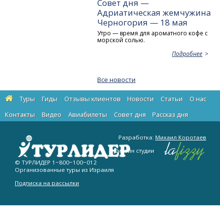
Совет дня —
Адриатическая жемчужина
Черногория — 18 мая
Утро — время для ароматного кофе с
морской солью.
Подробнее
Все новости
Туры
Гиды
Отзывы клиентов
Новости
Статьи
О нас
Контакты
Видео
Авиабилеты
Cовет дня
Рассказ дня
Разработка:
Михаил Коротаев
Дизайн студии
© ТУРЛИДЕР
1−800−100−012
Организованные туры из Израиля
Подписка на рассылки