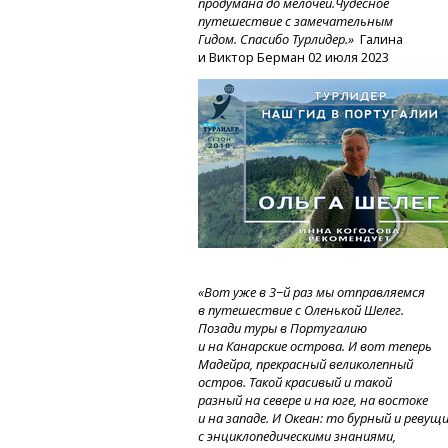
продумана до мелочей.Чудесное
путешествие с замечательным
Гидом. Спасибо Турлидер.»
Галина
и Виктор Берман 02 июля 2023
«Вот уже в 3−й раз мы отправляемся
в путешествие с Оленькой Шелег.
Позади туры в Португалию
и на Канарские острова. И вот теперь
Мадейра, прекрасный великолепный
остров. Такой красивый и такой
разный на севере и на юге, на востоке
и на западе.
И Океан:
то бурный
и ревущ
с энциклопедическими знаниями,