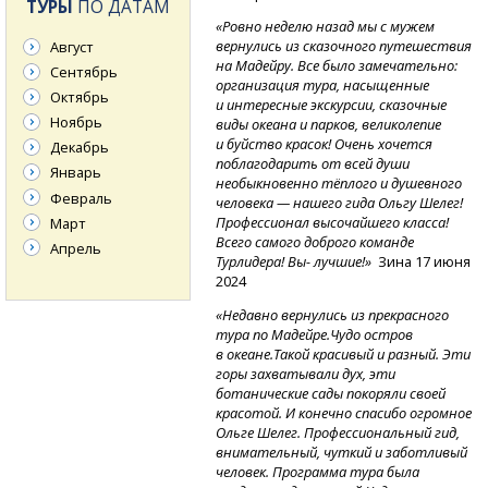
ТУРЫ
ПО ДАТАМ
«Ровно неделю назад мы с мужем
вернулись из сказочного путешествия
Август
на Мадейру. Все было замечательно:
Сентябрь
организация тура, насыщенные
Октябрь
и интересные экскурсии, сказочные
Ноябрь
виды океана и парков, великолепие
и буйство красок! Очень хочется
Декабрь
поблагодарить от всей души
Январь
необыкновенно тёплого и душевного
Февраль
человека — нашего гида Ольгу Шелег!
Профессионал высочайшего класса!
Март
Всего самого доброго команде
Апрель
Турлидера! Вы- лучшие!»
Зина 17 июня
2024
«Недавно вернулись из прекрасного
тура по Мадейре.Чудо остров
в океане.Такой красивый и разный. Эти
горы захватывали дух, эти
ботанические сады покоряли своей
красотой. И конечно спасибо огромное
Ольге Шелег. Профессиональный гид,
внимательный, чуткий и заботливый
человек. Программа тура была