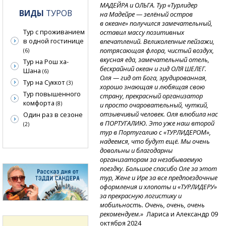
МАДЕЙРА и ОЛЬГА. Тур «Турлидер
ВИДЫ
ТУРОВ
на Мадейре — зелёный остров
в океане» получился замечательный,
Тур с проживанием
оставил массу позитивных
в одной гостинице
впечатлений. Великолепные пейзажи,
потрясающая флора, чистый воздух,
(6)
вкусная еда, замечательный отель,
Тур на Рош ха-
бескрайний океан и гид ОЛЯ ШЕЛЕГ.
Шана
(6)
Оля — гид от Бога, эрудированная,
Тур на Суккот
(3)
хорошо знающая и любящая свою
Тур повышенного
страну, прекрасный организатор
комфорта
(8)
и просто очаровательный, чуткий,
отзывчивый человек. Оля влюбила нас
Один раз в сезоне
в ПОРТУГАЛИЮ. Это уже наш второй
(2)
тур в Португалию с «ТУРЛИДЕРОМ»,
надеемся, что будут ещё. Мы очень
довольны и благодарны
организаторам за незабываемую
поездку. Большое спасибо Оле за этот
тур, Жене и Ире за все предпоездочные
оформления и хлопоты и «ТУРЛИДЕРУ»
за прекрасную логистику и
мобильность. Очень, очень, очень
рекомендуем.»
Лариса и Александр 09
октября 2024