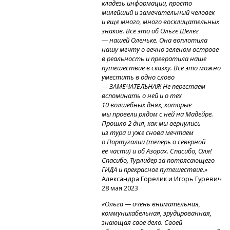
кладезь информации, просто
милейший и замечательный человек
и еще много, много восклицательных
знаков. Все это об Ольге Шелег
— нашей Оленьке. Она воплотила
нашу мечту о вечно зеленом острове
в реальность и превратила наше
путешествие в сказку. Все это можно
уместить в одно слово
— ЗАМЕЧАТЕЛЬНАЯ! Не перестаем
вспоминать о ней и о тех
10 волшебных днях, которые
мы провели рядом с ней на Мадейре.
Прошло 2 дня, как мы вернулись
из тура и уже снова мечтаем
о Португалии (теперь о северной
ее части) и об Азорах. Спасибо, Оля!
Спасибо, Турлидер за потрясающего
ГИДА и прекрасное путешествие.»
Александра Горелик и Игорь Гуревич
28 мая 2023
«Ольга — очень внимательная,
коммуникабельная, эрудированная,
знающая свое дело. Своей