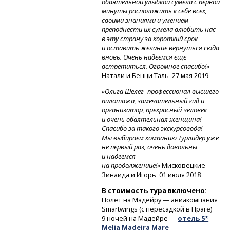
обаятельной улыбкой сумела с первой
минуты расположить к себе всех,
своими знаниями и умением
преподнести их сумела влюбить нас
в эту страну за короткий срок
и оставить желание вернуться сюда
вновь. Очень надеемся еще
встретиться. Огромное спасибо!»
Натали и Бенци Таль
27 мая 2019
«Ольга Шелег- профессионал высшего
пилотажа, замечательный гид и
организатор, прекрасный человек
и очень обаятельная женщина!
Спасибо за такого экскурсовода!
Мы выбираем компанию Турлидер уже
не первый раз, очень довольны
и надеемся
на продолжениие!»
Мисковецкие
Зинаида и Игорь
01 июля 2018
В стоимость тура включено:
Полет на Мадейру — авиакомпания
Smartwings (с пересадкой в Праге)
9 ночей на Мадейре —
отель 5*
Melia Madeira Mare