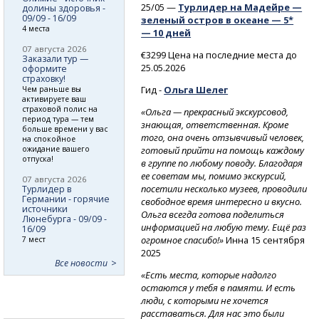
25/05 —
Турлидер на Мадейре —
долины здоровья -
09/09 - 16/09
зеленый остров в океане — 5*
4 места
— 10 дней
07 августа 2026
€3299 Цена на последние места до
Заказали тур —
25.05.2026
оформите
страховку!
Гид -
Ольга Шелег
Чем раньше вы
активируете ваш
страховой полис на
«Ольга — прекрасный экскурсовод,
период тура — тем
знающая, ответственная. Кроме
больше времени у вас
того, она очень отзывчивый человек,
на спокойное
готовый прийти на помощь каждому
ожидание вашего
отпуска!
в группе по любому поводу. Благодаря
ее советам мы, помимо экскурсий,
07 августа 2026
посетили несколько музеев, проводили
Турлидер в
Германии - горячие
свободное время интересно и вкусно.
источники
Ольга всегда готова поделиться
Люнебурга - 09/09 -
информацией на любую тему. Ещё раз
16/09
огромное спасибо!»
Инна 15 сентября
7 мест
2025
Все новости
«Есть места, которые надолго
остаются у тебя в памяти. И есть
люди, с которыми не хочется
расставаться. Для нас это были