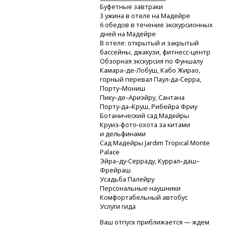
Буфетные завтраки
3 ужина в отеле на Мадейре
6 обедов в течение экскурсионных
дней на Мадейре
В отеле: открытый и закрытый
бассейны, джакузи,
фитнесс-центр
Обзорная экскурсия по Фуншалу
Камара–де-Лобуш,
Кабо Жирао,
горный перевал
Паул-да-Серра,
Порту–Мониш
Пику–де–Ариэйру, Сантана
Порту-да–Круш,
Рибейра Фриу
Ботанический сад Мадейры
Круиз-фото-охота
за китами
и дельфинами
Сад Мадейры Jardim Tropical Monte
Palace
Эйра–ду-Серраду,
Куррал–даш–
Фрейраш
Усадьба Палейру
Персональные наушники
Комфортабельный автобус
Услуги гида
Ваш отпуск приближается — ждем