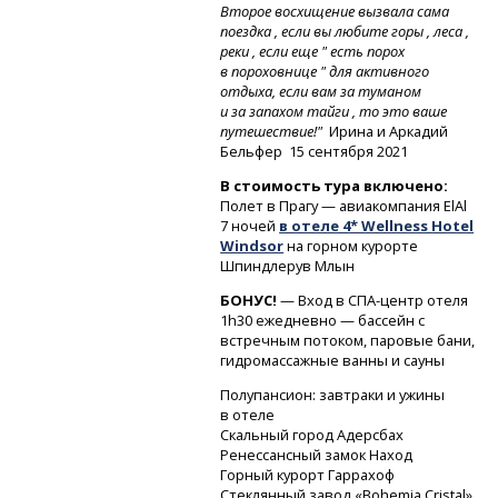
Второе восхищение вызвала сама
поездка , если вы любите горы , леса ,
реки , если еще " есть порох
в пороховнице " для активного
отдыха, если вам за туманом
и за запахом тайги , то это ваше
путешествие!"
Ирина и Аркадий
Бельфер 15 сентября 2021
В стоимость тура включено:
Полет в Прагу — авиакомпания ElAl
7 ночей
в отеле 4* Wellness Hotel
Windsor
на горном курорте
Шпиндлерув Млын
БОНУС!
— Вход
в СПА-центр
отеля
1h30 ежедневно — бассейн с
встречным потоком, паровые бани,
гидромассажные ванны и сауны
Полупансион: завтраки и ужины
в отеле
Скальный город Адерс­бах
Ренессансный замок Наход
Горный курорт Гарр­ахоф
Стеклянный завод «Bo­hemia Cristal»