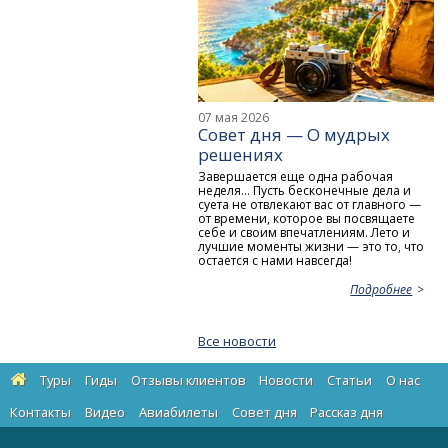
07 мая 2026
Совет дня — О мудрых
решениях
Завершается еще одна рабочая
неделя... Пусть бесконечные дела и
суета не отвлекают вас от главного —
от времени, которое вы посвящаете
себе и своим впечатлениям. Лето и
лучшие моменты жизни — это то, что
остается с нами навсегда!
Подробнее
Все новости
Туры
Гиды
Отзывы клиентов
Новости
Статьи
О нас
Контакты
Видео
Авиабилеты
Cовет дня
Рассказ дня