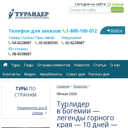
Сегодня на сайте
13 туров
Телефон для заказов:
1-800-100-012
Войти
Север страны:
Тель-Авив:
Иерусалим:
04-6228687
03-6280300
02-6228687
Юг страны:
08-6338687
Туры
Гиды
Отзывы клиентов
Новости
Статьи
О нас
Контакты
Видео
Авиабилеты
Cовет дня
Рассказ дня
Главная
>
Новости
>
ТУРЫ
ПО
08 мая 2026
СТРАНАМ
Турлидер
Развернуть все 8
в Богемии —
стран
легенды горного
края — 10 дней —