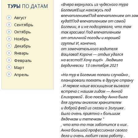
«Вчера вернулась из чудесного тура
ТУРЫ
ПО ДАТАМ
Богемия!Еще нахожусь под
впечатлением!Под
впечатлением
от за
Август
куда!!!Под впечатлением от самой
Сентябрь
Богемии, я и не подозревала, что там
Октябрь
так красиво! Под впечатлением
от отличной погоды и хорошей
Ноябрь
группы! И, конечно,
Декабрь
от замечательного водителя
Январь
Вацлава!! Короче — отдых удался
на всесто!!! Хочу еще!» Людмила
Февраль
Бердичевски 13 сентября 2021
Март
Апрель
«На тур в Богемию попали случайно ,
планировали поехать в другую страну
. И первое наше восхищение вызвала
встреча с нашим гидом — Анной
Елизаровой . Всю поездку Анна была
для группы ангелом хранителем
и доброй феей из сказки о Золушке .
Было очень приятно » большим
дядечкам и тетечкам "
,
что
кто-то
так заботится о них .
Анна большой профессионал своего
дела и очень любит свою работу .