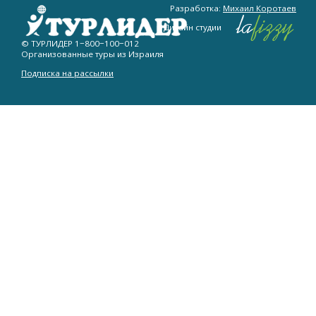
Разработка:
Михаил Коротаев
Дизайн студии
© ТУРЛИДЕР
1−800−100−012
Организованные туры из Израиля
Подписка на рассылки