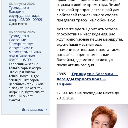
06 августа 2026
отдыха в любое время года. Зимой
Турлидер в
этот край превращается в рай для
Баварии -
любителей горнолыжного спорта,
изумрудная гладь
озер - 02/09 - 09/09
предлагая трассы на любой вкус.
Одно место
Летом же здесь царит атмосфера
06 августа 2026
спокойствия и наслаждения. Вас
Турлидер в
ждут живописные пешие маршруты,
Словении -
Помурье: вкус
вкуснейшая местная еда,
Иерусалима и
знаменитое чешское пиво, а также
магия термальных
расслабляющие термальные
вод в Бановцах -
бассейны, где можно отдохнуть
09/09 - 16/09
Словения — это не
после активного дня.
только горы и озера.
Это еще и мягкое
28/05 —
Турлидер в Богемии —
тепло Помурья, где
легенды горного края —
земля дышит паром
10 дней
целебных источников,
а люди улыбаются так
искренне, будто знают
€2399 Цена на последние места до
главный секрет
28.05.2026
счастья.
Все новости