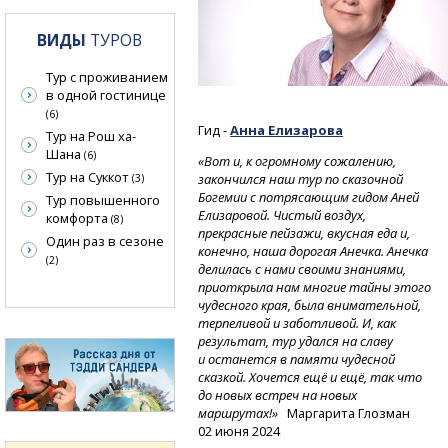
ВИДЫ
ТУРОВ
Тур с проживанием
в одной гостинице
(6)
Гид -
Анна Елизарова
Тур на Рош ха-
Шана
(6)
«Вот и, к огромному сожалению,
Тур на Суккот
закончился наш тур по сказочной
(3)
Богемии с потрясающим гидом Аней
Тур повышенного
Елизаровой. Чистый воздух,
комфорта
(8)
прекрасные пейзажи, вкусная еда и,
Один раз в сезоне
конечно, наша дорогая Анечка. Анечка
(2)
делилась с нами своими знаниями,
приоткрыла нам многие тайны этого
чудесного края, была внимательной,
терпеливой и заботливой. И, как
результат, тур удался на славу
и останется в памяти чудесной
сказкой. Хочется ещё и ещё, так что
до новых встреч на новых
маршрутах!»
Маргарита Глозман
02 июня 2024