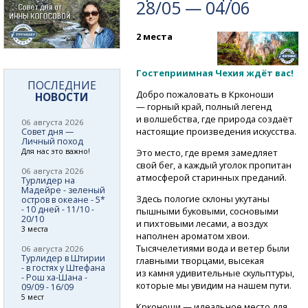
28/05 — 04/06
2 места
Гостеприимная Чехия ждёт вас!
ПОСЛЕДНИЕ
Добро пожаловать в Крконоши
НОВОСТИ
— горный край, полный легенд
и волшебства, где природа создаёт
06 августа 2026
настоящие произведения искусства.
Совет дня —
Личный поход
Для нас это важно!
Это место, где время замедляет
свой бег, а каждый уголок пропитан
06 августа 2026
атмосферой старинных преданий.
Турлидер на
Мадейре - зеленый
Здесь пологие склоны укутаны
остров в океане - 5*
- 10 дней - 11/10 -
пышными буковыми, сосновыми
20/10
и пихтовыми лесами, а воздух
3 места
наполнен ароматом хвои.
Тысячелетиями вода и ветер были
06 августа 2026
Турлидер в Штирии
главными творцами, высекая
- в гостях у Штефана
из камня удивительные скульптуры,
- Рош ха-Шана -
которые мы увидим на нашем пути.
09/09 - 16/09
5 мест
Крконоши — идеальное место для