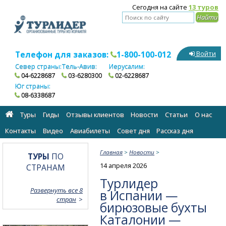
Сегодня на сайте
13 туров
Телефон для заказов:
1-800-100-012
Войти
Север страны:
Тель-Авив:
Иерусалим:
04-6228687
03-6280300
02-6228687
Юг страны:
08-6338687
Туры
Гиды
Отзывы клиентов
Новости
Статьи
О нас
Контакты
Видео
Авиабилеты
Cовет дня
Рассказ дня
Главная
>
Новости
>
ТУРЫ
ПО
14 апреля 2026
СТРАНАМ
Турлидер
Развернуть все 8
в Испании —
стран
бирюзовые бухты
Каталонии —