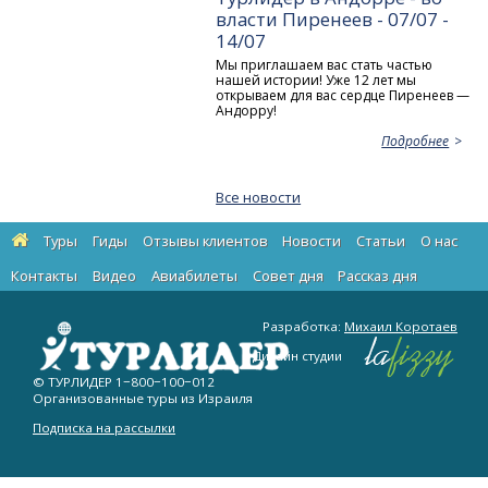
власти Пиренеев - 07/07 -
14/07
Мы приглашаем вас стать частью
нашей истории! Уже 12 лет мы
открываем для вас сердце Пиренеев —
Андорру!
Подробнее
Все новости
Туры
Гиды
Отзывы клиентов
Новости
Статьи
О нас
Контакты
Видео
Авиабилеты
Cовет дня
Рассказ дня
Разработка:
Михаил Коротаев
Дизайн студии
© ТУРЛИДЕР
1−800−100−012
Организованные туры из Израиля
Подписка на рассылки