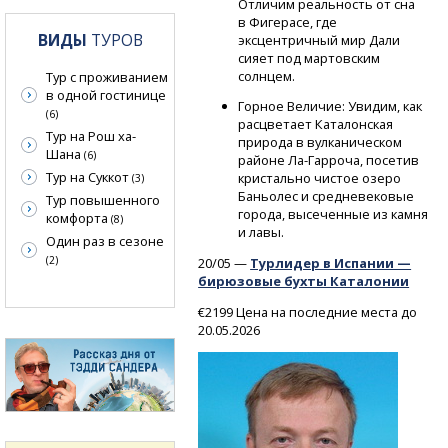
Отличим реальность от сна
в Фигерасе, где
ВИДЫ
ТУРОВ
эксцентричный мир Дали
сияет под мартовским
солнцем.
Тур с проживанием
в одной гостинице
Горное Величие: Увидим, как
(6)
расцветает Каталонская
Тур на Рош ха-
природа в вулканическом
Шана
(6)
районе
Ла-Гарроча,
посетив
Тур на Суккот
кристально чистое озеро
(3)
Баньолес и средневековые
Тур повышенного
города, высеченные из камня
комфорта
(8)
и лавы.
Один раз в сезоне
(2)
20/05 —
Турлидер в Испании —
бирюзовые бухты Каталонии
€2199 Цена на последние места до
20.05.2026