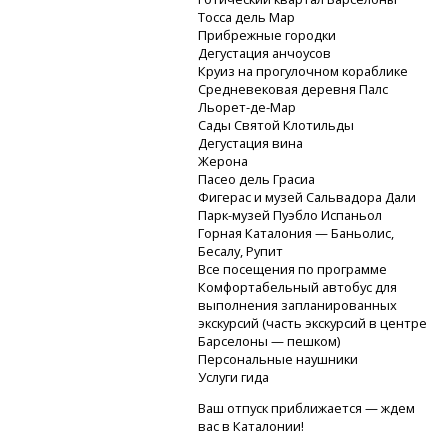
Тосса дель Мар
Прибрежные городки
Дегустация анчоусов
Круиз на прогулочном кораблике
Средневековая деревня Палс
Льорет-де-Мар
Сады Святой Клотильды
Дегустация вина
Жерона
Пасео дель Грасиа
Фигерас и музей Сальвадора Дали
Парк-музей
Пуэбло Испаньол
Горная Каталония — Баньолис,
Бесалу, Рупит
Все посещения по программе
Комфортабельный автобус для
выполнения запланированных
экскурсий (часть экскурсий в центре
Барселоны — пешком)
Персональные наушники
Услуги гида
Ваш отпуск приближается — ждем
вас в Каталонии!