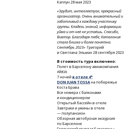
Каплун 28 мая 2023
«Эрудит, интеллектуал, прекрасный
организатор. Очень внимательный и
заботливый к каждому участнику
группы. Кладезь знаний, информации
уйма и от неё не устаёшь. Спасибо,
Виктор. Благодаря тебе, Каталония
стала близка и более понятна.
Сентябрь 2023»
Григорий
и Светлана Эльман 28 сентября 2023
В стоимость тура включено:
Полет в Барселону авиакомпания
ARKIA
7 ночей
в отеле 4*
DON JUAN TOSSA
на побережье
Коста Брава
Все номера с балконами
и кондиционером
Открытый бассейн в отеле
Завтраки и ужины в отеле
— полупансион
Обзорная автобусная экскурсия
по Барселоне
Готический квартал Барселоны