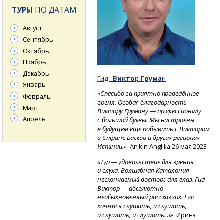
ТУРЫ
ПО ДАТАМ
Август
Сентябрь
Октябрь
Ноябрь
Декабрь
Гид -
Виктор Груман
Январь
«Спасибо за приятно проведённое
Февраль
время. Особая благодарность
Март
Виктору Груману — профессионалу
Апрель
с большой буквы. Мы настроены
в будущем ещё побывать с Виктором
в Стране Басков и других регионах
Испании.»
Anikin Anglika 26 мая 2023
«Тур — удовольствие для зрения
и слуха. Волшебная Каталония —
нескончаемый восторг для глаз. Гид
Виктор — абсолютно
необыкновенный рассказчик. Его
хочется слушать, и слушать,
и слушать, и слушать…!»
Ирина