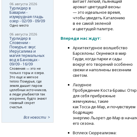
витает легкий, пьянящий
06 августа 2026
аромат цветущей весны
Турлидер в
— это идеальное время,
Баварии -
изумрудная гладь
чтобы увидеть Каталонию
озер - 02/09 - 09/09
в ее самой зеленой
Одно место
и цветущей палитре.
06 августа 2026
Впереди нас ждут:
Турлидер в
Словении -
Помурье: вкус
Архитектурное волшебство
Иерусалима и
Барселоны: Окунемся в мир
магия термальных
Гауди, когда парки и сады
вод в Бановцах -
вокруг его творений особенно
09/09 - 16/09
Словения — это не
свежи и наполнены весенним
только горы и озера.
светом.
Это еще и мягкое
тепло Помурья, где
Лазурное
земля дышит паром
Пробуждение
Коста-Бравы:
Откр
целебных источников,
а люди улыбаются так
для себя прибрежные
искренне, будто знают
жемчужины, такие
главный секрет
как
Тосса-де-Мар,
и почувствуем
счастья.
бодрящую
Все новости
энергию
Льорет-де-Мар
в начал
его сезона.
Всплеск Сюрреализма: