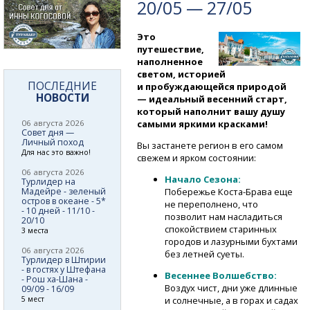
20/05 — 27/05
Это
путешествие,
наполненное
светом, историей
ПОСЛЕДНИЕ
и пробуждающейся природой
НОВОСТИ
— идеальный весенний старт,
который наполнит вашу душу
06 августа 2026
самыми яркими красками!
Совет дня —
Личный поход
Вы застанете регион в его самом
Для нас это важно!
свежем и ярком состоянии:
06 августа 2026
Начало Сезона:
Турлидер на
Мадейре - зеленый
Побережье
Коста-Брава
еще
остров в океане - 5*
не переполнено, что
- 10 дней - 11/10 -
позволит нам насладиться
20/10
спокойствием старинных
3 места
городов и лазурными бухтами
06 августа 2026
без летней суеты.
Турлидер в Штирии
- в гостях у Штефана
Весеннее Волшебство:
- Рош ха-Шана -
Воздух чист, дни уже длинные
09/09 - 16/09
5 мест
и солнечные, а в горах и садах