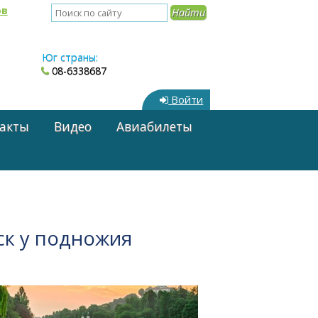
ов
Юг страны:
08-6338687
Войти
акты
Видео
Авиабилеты
ск у подножия