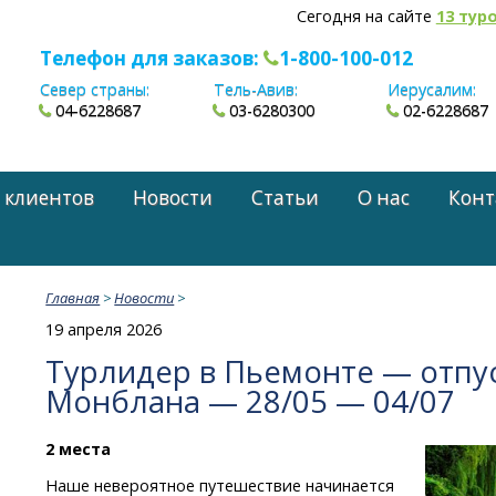
Сегодня на сайте
13 тур
Телефон для заказов:
1-800-100-012
Север страны:
Тель-Авив:
Иерусалим:
04-6228687
03-6280300
02-6228687
 клиентов
Новости
Статьи
О нас
Конт
Главная
>
Новости
>
19 апреля 2026
Турлидер в Пьемонте — отпу
Монблана — 28/05 — 04/07
2 места
Наше невероятное путешествие начинается