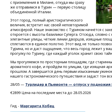
с приземления в Милане, откуда мы сразу
же отправимся в Турин — первую столицу
объединённой Италии.
Этот город, полный аристократического
величия, встретит нас своей неповторимой
атмосферой. Наше знакомство с Турином начнётся с за
откроется с высоты базилики Суперга. Отсюда, словно с 
элегантные улицы, чёткие линии дворцов, изящные площ
сплетаются в единое полотно. Этот вид не только позв
Турина, но и даст ощущение, что весь город лежит у в
прогулку по Турину, где каждый уголок хранит свою тайн
Мы прогуляемся по просторным площадям, где старинны
ароматного кофе, и пройдём по улицам, где изящная ар
прошлом. А завершится день первым изысканным ужино
нашего гастрономического путешествия и задаст тон в
28/05 —
Турлидер в Пьемонте — отпуск у подножия
€2899 Цена на последние места до 28.05.2026
Гид -
Маргарита Кобец