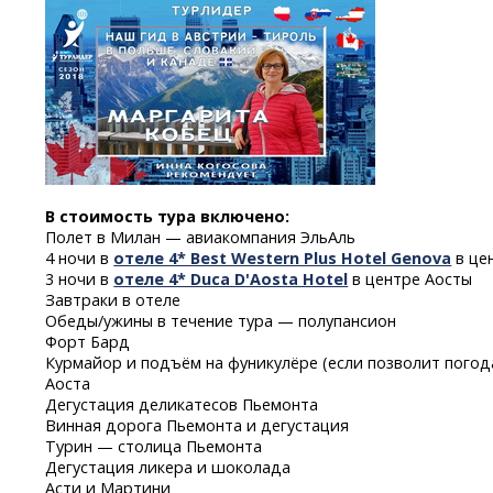
В стоимость тура включено:
Полет в Милан — авиакомпания ЭльАль
4 ночи в
отеле 4* Best Western Plus Hotel Genova
в це
3 ночи в
отеле 4* Duca D'Aosta Hotel
в центре Аосты
Завтраки в отеле
Обеды/ужины в течение тура — полупансион
Форт Бард
Курмайор и подъём на фуникулёре (если позволит погод
Аоста
Дегустация деликатесов Пьемонта
Винная дорога Пьемонта и дегустация
Турин — столица Пьемонта
Дегустация ликера и шоколада
Асти и Мартини