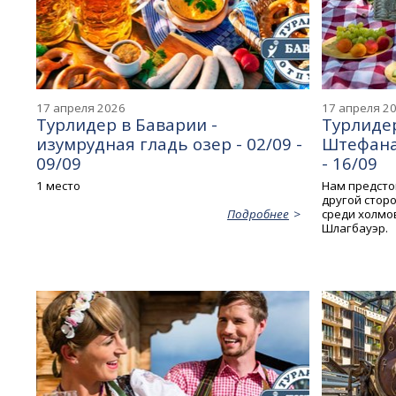
17 апреля 2026
17 апреля 2
Турлидер в Баварии -
Турлидер
изумрудная гладь озер - 02/09 -
Штефана 
09/09
- 16/09
1 место
Нам предсто
другой стор
среди холмов
Подробнее
Шлагбауэр.