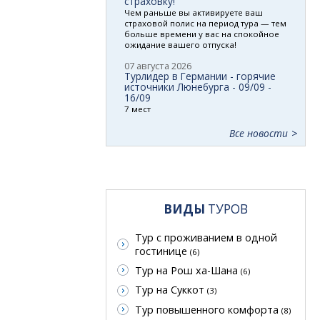
страховку!
Чем раньше вы активируете ваш
страховой полис на период тура — тем
больше времени у вас на спокойное
ожидание вашего отпуска!
07 августа 2026
Турлидер в Германии - горячие
источники Люнебурга - 09/09 -
16/09
7 мест
Все новости
ВИДЫ
ТУРОВ
Тур с проживанием в одной
гостинице
(6)
Тур на Рош ха-Шана
(6)
Тур на Суккот
(3)
Тур повышенного комфорта
(8)