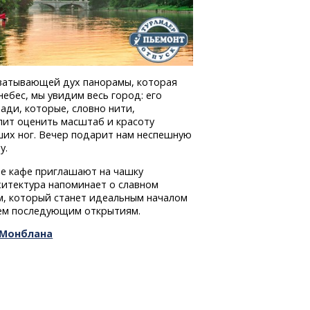
хватывающей дух панорамы, которая
небес, мы увидим весь город: его
ади, которые, словно нити,
олит оценить масштаб и красоту
аших ног. Вечер подарит нам неспешную
у.
е кафе приглашают на чашку
хитектура напоминает о славном
м, который станет идеальным началом
сем последующим открытиям.
 Монблана