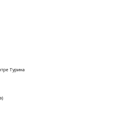
нтре Турина
а)