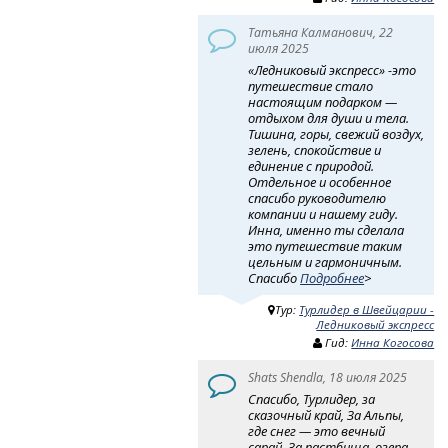
Татьяна Калманович, 22
июля 2025
«Ледниковый экспресс» -это
путешествие стало
настоящим подарком —
отдыхом для души и тела.
Тишина, горы, свежий воздух,
зелень, спокойствие и
единение с природой.
Отдельное и особенное
спасибо руководителю
компании и нашему гиду.
Инна, именно ты сделала
это путешествие таким
цельным и гармоничным.
Спасибо
Подробнее
>
Тур:
Турлидер в Швейцарии -
Ледниковый экспресс
Гид:
Инна Когосова
Shats Shendla, 18 июля 2025
Спасибо, Турлидер, за
сказочный край, За Альпы,
где снег — это вечный
сарай, За пастбища, озера,