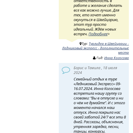
ответственность в
работе и желание сделать
все как можно лучше. Для
тех, кто хочет именно
окунуться в Швейцарию,
этот тур просто
идеальный. Ждём новых
встреч.
Подробнее
>
Тур:
Турлидер в Швейцарии -
Ледниковый экспресс - дополнительные
места
Гид:
Инна Когосова
Борис и Тамила , 18 июля
2024
Семейный отдых в туре
«Ледниковый Экспресс» 09-
16.07.2024. Инна Когосова
встретила нашу группу со
словами: “Вы в отпуске и ни
о чём не думайте”. И с этого
момента начался наш
отпуск. Инна покрыла нас
своей заботой 24/7 все эти 8
дней. Рассказы, объяснения,
утренняя зарядка, песни,
танцы, конкурсы,