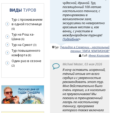
чудесной, Ириной. Тур,
посвящённый 100-летию
ВИДЫ
ТУРОВ
настольного тенниса, с
тренировками в
великолепном зале,
Тур с проживанием
экскурсиями по невероятно
в одной гостинице
красивым местам и, как
(6)
венец, с участием в
Тур на Рош ха-
международном турнире!
Шана
Подробнее
>
(6)
Тур на Суккот
(3)
Тур:
Турлидер в Словении - настольный
Тур повышенного
теннис "ЛИГА ЧЕМПИОНОВ"
комфорта
Гид:
Инна Когосова
(8)
Один раз в сезоне
Michael Mester, 03 мая 2026
(2)
Я хочу оставить искренний,
тёплый отзыв от всего
сердца и с уверенностью
рекомендовать этот тур.
Мне действительно было
очень хорошо, и я нисколько
не преувеличиваю! Мы
поехали в тренировочный
лагерь по настольному
теннису, программа
которого также включала