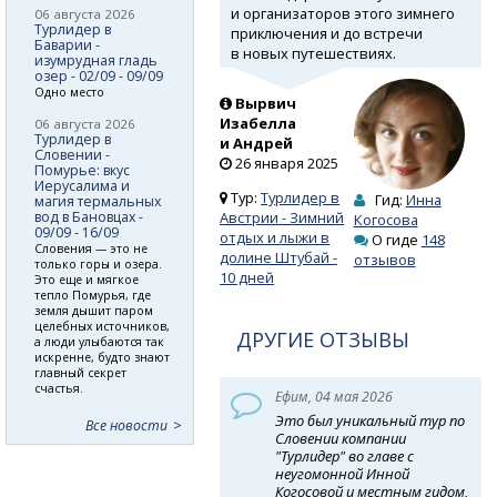
и организаторов этого зимнего
06 августа 2026
Турлидер в
приключения и до встречи
Баварии -
в новых путешествиях.
изумрудная гладь
озер - 02/09 - 09/09
Одно место
Вырвич
Изабелла
06 августа 2026
Турлидер в
и Андрей
Словении -
26 января 2025
Помурье: вкус
Иерусалима и
Тур:
Турлидер в
Гид:
Инна
магия термальных
вод в Бановцах -
Австрии - Зимний
Когосова
09/09 - 16/09
отдых и лыжи в
О гиде
148
Словения — это не
долине Штубай -
отзывов
только горы и озера.
10 дней
Это еще и мягкое
тепло Помурья, где
земля дышит паром
целебных источников,
ДРУГИЕ ОТЗЫВЫ
а люди улыбаются так
искренне, будто знают
главный секрет
счастья.
Ефим, 04 мая 2026
Это был уникальный тур по
Все новости
Словении компании
"Турлидер" во главе с
неугомонной Инной
Когосовой и местным гидом,