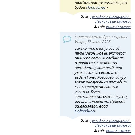
так быстро закончилось, но
будем
Подробнее
>
Тур:
Турлидер в Швейцарии -
Ледниковый экспресс
Гид:
Инна Когосова
Горелик Александра и Гуревич
Игорь, 17 июля 2025
Только что вернулись из
тура "Ледниковый экспресс"
(пишу по свежим следам из
аэропорта в ожидании
чемоданов), который вот
уже свыше десятка лет
ведет Инна Когосова, и тур
этот заслуженно проходит
с головокружительным
успехом. Было
замечательно: очень вкусно,
весело, интересно. Природа
ошеломляла, вода
Подробнее
>
Тур:
Турлидер в Швейцарии -
Ледниковый экспресс
Гид:
Инна Когосова