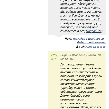
луга и уют, Где коровы с
колокольцами песни поют.
Мы видели замки, фонтаны,
мосты, Где сбылись, как по
нотам, все наши мечты. За
каждую встречу, маршрут,
поворот, За водопад, что
срывается в лёд,
Подробнее
>
Тур:
Турлидер в Швейцарии -
Ледниковый экспресс
Гид:
Инна Когосова
Вырвич Изабелла,Андрей, 18
июля 2025
Лучше гор могут быть
только швейцарские Альпы
вместе с замечательным
отдыхом на курорте Скуоль,
который нашей группе
организовала компания
Турлидер и лично Инна с
водителем-профессионалом
Дарко. Спасибо всем
организаторам и
участникам этого
приключения. Жаль, что все