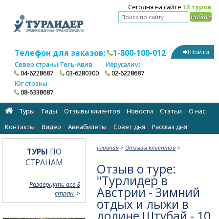
Сегодня на сайте
13 туров
Телефон для заказов:
1-800-100-012
Войти
Север страны:
Тель-Авив:
Иерусалим:
04-6228687
03-6280300
02-6228687
Юг страны:
08-6338687
Туры
Гиды
Отзывы клиентов
Новости
Статьи
О нас
Контакты
Видео
Авиабилеты
Cовет дня
Рассказ дня
Главная
>
Отзывы клиентов
>
ТУРЫ
ПО
СТРАНАМ
Отзыв о туре:
"Турлидер в
Развернуть все 8
Австрии - Зимний
стран
отдых и лыжи в
долине Штубай - 10