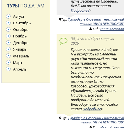
путешествия по Словении.
ТУРЫ
ПО ДАТАМ
Всё было организовано
Подробнее
>
Август
Тур:
Турлидер в Словении - настольный
Сентябрь
теннис "ЛИГА ЧЕМПИОНОВ"
Гид:
Инна Когосова
Октябрь
Ноябрь
פרנקל לובה ואיגור, 30 апреля
Декабрь
2026
Январь
Прошло несколько дней, как
мы вернулись из Словении
Февраль
(тур «Настольный теннис.
Март
Лига чемпионов»), но
мысленно мы еще там. Это
Апрель
было что-то
необыкновенное! Прекрасная
организация Инны
Когосовой (руководителя
«Турлидера») и гида Ирины
Пашагич. Всё было
продумано до мелочей.
Благодаря вам эта поездка
стала
Подробнее
>
Тур:
Турлидер в Словении - настольный
теннис "ЛИГА ЧЕМПИОНОВ"
Гид:
Инна Когосова