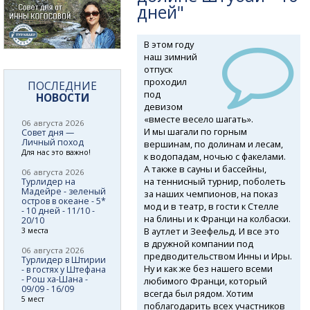
дней"
В этом году
наш зимний
отпуск
проходил
ПОСЛЕДНИЕ
под
НОВОСТИ
девизом
«вместе весело шагать».
06 августа 2026
И мы шагали по горным
Совет дня —
Личный поход
вершинам, по долинам и лесам,
Для нас это важно!
к водопадам, ночью с факелами.
А также в сауны и бассейны,
06 августа 2026
на теннисный турнир, поболеть
Турлидер на
Мадейре - зеленый
за наших чемпионов, на показ
остров в океане - 5*
мод и в театр, в гости к Стелле
- 10 дней - 11/10 -
на блины и к Франци на колбаски.
20/10
В аутлет и Зеефельд. И все это
3 места
в дружной компании под
06 августа 2026
предводительством Инны и Иры.
Турлидер в Штирии
Ну и как же без нашего всеми
- в гостях у Штефана
- Рош ха-Шана -
любимого Франци, который
09/09 - 16/09
всегда был рядом. Хотим
5 мест
поблагодарить всех участников