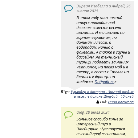
Вырвич Изабелла и Андрей, 26
января 2025
В этом году наш зимний
отпуск проходил под
девизом «вместе весело
шагать». И мы шагали по
горным вершинам, по
долинам и лесам, к
водопадам, ночью с
факелами. А также в сауны и
бассейны, на теннисный
турнир, поболеть за наших
чемпионов, на показ мод и в
театр, в гости к Стелле на
блины и к Франци на
колбаски.
Подробнее
>
Тур:
Турлидер в Австрии - Зимний отдых
и лыжи в долине Штубай - 10 дней
Гид:
Инна Когосова
Oleg, 28 июля 2024
Большое спасибо Инне за
интересный тур в
Швейцарию. Чувствуется
высокий профессионализм,