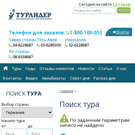
Сегодня на сайте
13 туров
Телефон для заказов:
1-800-100-012
Войти
Север страны:
Тель-Авив:
Иерусалим:
04-6228687
03-6280300
02-6228687
Юг страны:
08-6338687
Туры
Гиды
Отзывы клиентов
Новости
Статьи
О нас
Контакты
Видео
Авиабилеты
Cовет дня
Рассказ дня
Главная
>
ПОИСК
ТУРА
Поиск тура
Выбор страны
По заданным параметрам
Начало тура
ничего не найдено
от
до