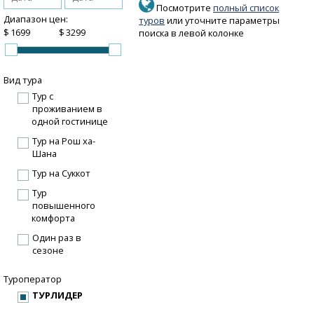
Посмотрите
полный список
Диапазон цен:
туров
или уточните параметры
$
$
поиска в левой колонке
Вид тура
Тур с
проживанием в
одной гостинице
Тур на Рош ха-
Шана
Тур на Суккот
Тур
повышенного
комфорта
Один раз в
сезоне
Туроператор
ТУРЛИДЕР