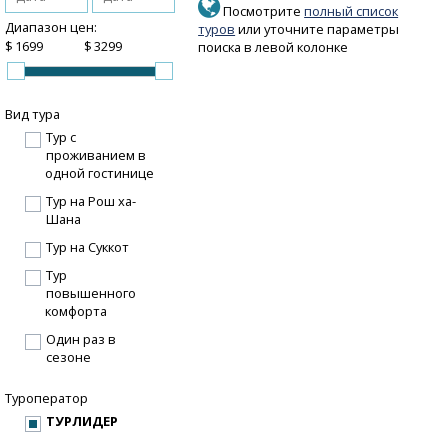
Посмотрите
полный список
Диапазон цен:
туров
или уточните параметры
$
$
поиска в левой колонке
Вид тура
Тур с
проживанием в
одной гостинице
Тур на Рош ха-
Шана
Тур на Суккот
Тур
повышенного
комфорта
Один раз в
сезоне
Туроператор
ТУРЛИДЕР