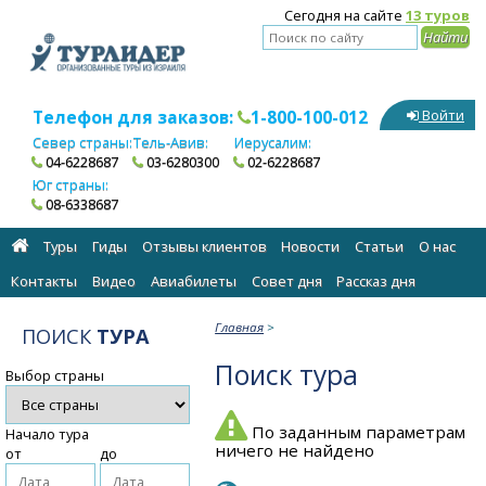
Сегодня на сайте
13 туров
Телефон для заказов:
1-800-100-012
Войти
Север страны:
Тель-Авив:
Иерусалим:
04-6228687
03-6280300
02-6228687
Юг страны:
08-6338687
Туры
Гиды
Отзывы клиентов
Новости
Статьи
О нас
Контакты
Видео
Авиабилеты
Cовет дня
Рассказ дня
Главная
>
ПОИСК
ТУРА
Поиск тура
Выбор страны
По заданным параметрам
Начало тура
ничего не найдено
от
до