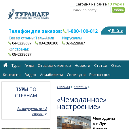
Сегодня на сайте
13 туров
Телефон для заказов:
1-800-100-012
Войти
Север страны:
Тель-Авив:
Иерусалим:
04-6228687
03-6280300
02-6228687
Юг страны:
08-6338687
Туры
Гиды
Отзывы клиентов
Новости
Статьи
О нас
Контакты
Видео
Авиабилеты
Cовет дня
Рассказ дня
Главная
>
Статьи
>
ТУРЫ
ПО
СТРАНАМ
«Чемоданное»
настроение»
Развернуть все 8
стран
Чемоданы
от Луи
Виттон —