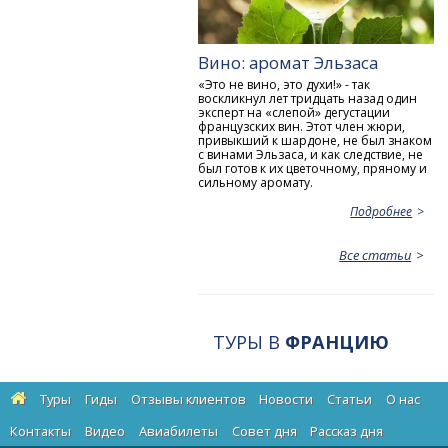
Вино: аромат Эльзаса
«Это не вино, это духи!» - так
воскликнул лет тридцать назад один
эксперт на «слепой» дегустации
французских вин. Этот член жюри,
привыкший к шардоне, не был знаком
с винами Эльзаса, и как следствие, не
был готов к их цветочному, пряному и
сильному аромату.
Подробнее
Все статьи
ТУРЫ В
ФРАНЦИЮ
Туры
Гиды
Отзывы клиентов
Новости
Статьи
О нас
Контакты
Видео
Авиабилеты
Cовет дня
Рассказ дня