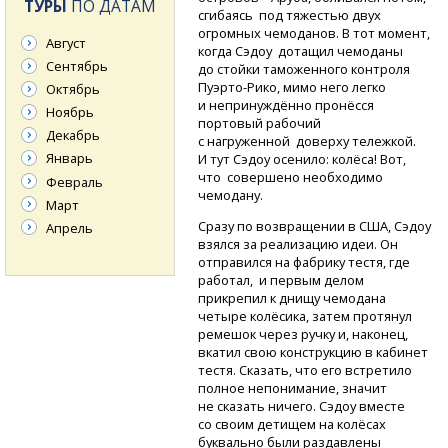
ТУРЫ
ПО ДАТАМ
сгибаясь под тяжестью двух
огромных чемоданов. В тот момент,
Август
когда Сэдоу дотащил чемоданы
Сентябрь
до стойки таможенного контроля
Пуэрто-Рико,
мимо него легко
Октябрь
и непринуждённо пронёсся
Ноябрь
портовый рабочий
Декабрь
с нагруженной доверху тележкой.
Январь
И тут Сэдоу осенило: колёса! Вот,
что совершено необходимо
Февраль
чемодану.
Март
Сразу по возвращении в США, Сэдоу
Апрель
взялся за реализацию идеи. Он
отправился на фабрику тестя, где
работал, и первым делом
прикрепил к днищу чемодана
четыре колёсика, затем протянул
ремешок через ручку и, наконец,
вкатил свою конструкцию в кабинет
тестя. Сказать, что его встретило
полное непонимание, значит
не сказать ничего. Сэдоу вместе
со своим детищем на колёсах
буквально были раздавлены