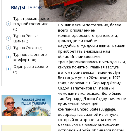
ВИДЫ
ТУРОВ
Тур с проживанием
в одной гостинице
Но шли века, и постепенно, более
(6)
всего с появлением
железнодорожного транспорта,
Тур на Рош ха-
громоздкие и крайне
Шана
(6)
неудобные сундуки и ящики начали
Тур на Суккот
(3)
приобретать знакомый нам
Тур повышенного
облик.
Иными словами,
комфорта
(8)
трансформировались в чемоданы и,
Один раз в сезоне
как уже понятно, главная заслуга
в этом принадлежит именно Луи
(2)
Виттону. А уже в 20−м веке, в 1972
году, американец Бернард Дэвид
Сэдоу запатентовал первый
чемодан на колёсиках. Дело было
так: Бернард Дэвид Сэдоу, ничем не
приметный служащий
компании United StatesLuggage,
возвращаясь с женой из отпуска,
который они провели на самом
маленьком из Малых Антильских
островов – Аруба, обливался потом,