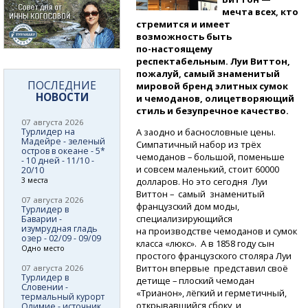
мечта всех, кто
стремится и имеет
возможность быть
по-настоящему
респектабельным. Луи Виттон,
пожалуй, самый знаменитый
ПОСЛЕДНИЕ
мировой бренд элитных сумок
НОВОСТИ
и чемоданов, олицетворяющий
стиль и безупречное качество.
07 августа 2026
Турлидер на
А заодно и баснословные цены.
Мадейре - зеленый
Симпатичный набор из трёх
остров в океане - 5*
чемоданов – большой, поменьше
- 10 дней - 11/10 -
и совсем маленький, стоит 60000
20/10
3 места
долларов. Но это сегодня Луи
Виттон – самый знаменитый
07 августа 2026
французский дом моды,
Турлидер в
специализирующийся
Баварии -
изумрудная гладь
на производстве чемоданов и сумок
озер - 02/09 - 09/09
класса «люкс». А в 1858 году сын
Одно место
простого французского столяра Луи
Виттон впервые представил своё
07 августа 2026
Турлидер в
детище – плоский чемодан
Словении -
«Трианон», лёгкий и герметичный,
термальный курорт
открывавшийся сбоку, и
Олимие - источник