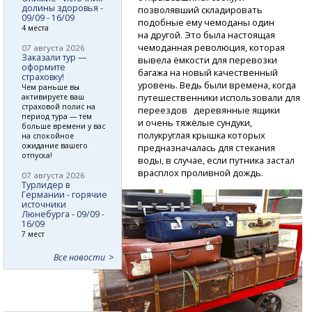
долины здоровья -
позволявший складировать
09/09 - 16/09
подобные ему чемоданы один
4 места
на другой. Это была настоящая
чемоданная революция, которая
07 августа 2026
Заказали тур —
вывела ёмкости для перевозки
оформите
багажа на новый качественный
страховку!
уровень. Ведь были времена, когда
Чем раньше вы
путешественники использовали для
активируете ваш
страховой полис на
переездов деревянные ящики
период тура — тем
и очень тяжёлые сундуки,
больше времени у вас
полукруглая крышка которых
на спокойное
ожидание вашего
предназначалась для стекания
отпуска!
воды, в случае, если путника застал
врасплох проливной дождь.
07 августа 2026
Турлидер в
Германии - горячие
источники
Люнебурга - 09/09 -
16/09
7 мест
Все новости