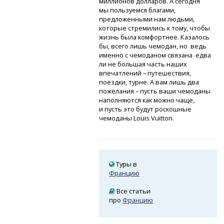
миллионов долларов. А сегодня
мы пользуемся благами,
предложенными нам людьми,
которые стремились к тому, чтобы
жизнь была комфортнее. Казалось
бы, всего лишь чемодан, но ведь
именно с чемоданом связана едва
ли не большая часть наших
впечатлений – путешествия,
поездки, турне. А вам лишь два
пожелания – пусть ваши чемоданы
наполняются как можно чаще,
и пусть это будут роскошные
чемоданы Louis Vuitton.
Туры в
Францию
Все статьи
про
Францию