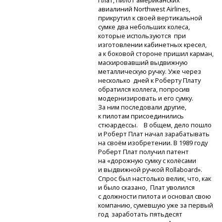
Плат, пилот американских
авиалиний Northwest Airlines,
прикрутил к своей вертикальной
сумке два небольших колеса,
которые используются при
изготовлении кабинетных кресел,
а к боковой стороне пришил карман,
маскировавший выдвижную
металлическую ручку. Уже через
несколько дней к Роберту Плату
обратился коллега, попросив
модернизировать и его сумку.
За ним последовали другие,
к пилотам присоединились
стюардессы. В общем, дело пошло
и Роберт Плат начал зарабатывать
на своём изобретении. В 1989 году
Роберт Плат получил патент
на «дорожную сумку с колёсами
и выдвижной ручкой Rollaboard».
Спрос был настолько велик, что, как
и было сказано, Плат уволился
с должности пилота и основал свою
компанию, сумевшую уже за первый
год заработать пятьдесят