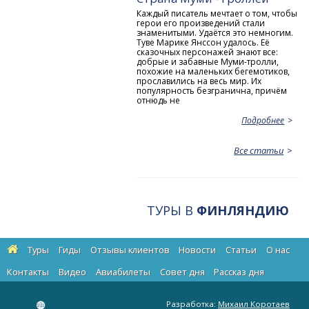
Каждый писатель мечтает о том, чтобы
герои его произведений стали
знаменитыми. Удаётся это немногим.
Туве Марике Янссон удалось. Её
сказочных персонажей знают все:
добрые и забавные Муми-тролли,
похожие на маленьких бегемотиков,
прославились на весь мир. Их
популярность безгранична, причём
отнюдь не
Подробнее
Все статьи
ТУРЫ В
ФИНЛЯНДИЮ
Туры
Гиды
Отзывы клиентов
Новости
Статьи
О нас
Контакты
Видео
Авиабилеты
Cовет дня
Рассказ дня
Разработка:
Михаил Коротаев