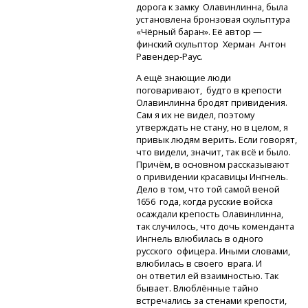
дорога к замку Олавинлинна, была
установлена бронзовая скульптура
«Чёрный баран». Её автор —
финский скульптор Херман Антон
Равендер-Раус.
А ещё знающие люди
поговаривают, будто в крепости
Олавинлинна бродят привидения.
Сам я их не видел, поэтому
утверждать не стану, но в целом, я
привык людям верить. Если говорят,
что видели, значит, так всё и было.
Причём, в основном рассказывают
о привидении красавицы Ингнель.
Дело в том, что той самой веной
1656 года, когда русские войска
осаждали крепость Олавинлинна,
так случилось, что дочь коменданта
Ингнель влюбилась в одного
русского офицера. Иными словами,
влюбилась в своего врага. И
он ответил ей взаимностью. Так
бывает. Влюблённые тайно
встречались за стенами крепости,