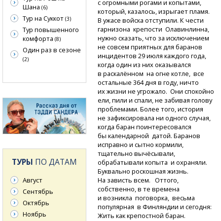
с огромными рогами и копытами,
Шана
(6)
который, казалось, изрыгает пламя.
Тур на Суккот
(3)
В ужасе войска отступили. К чести
гарнизона крепости Олавинлинна,
Тур повышенного
нужно сказать, что за исключением
комфорта
(8)
не совсем приятных для баранов
Один раз в сезоне
инцидентов 29 июля каждого года,
(2)
когда один из них оказывался
в раскалённом на огне котле, все
остальные 364 дня в году, ничто
их жизни не угрожало. Они спокойно
ели, пили и спали, не забивая голову
проблемами. Более того, история
не зафиксировала ни одного случая,
когда баран поинтересовался
бы календарной датой. Баранов
исправно и сытно кормили,
тщательно вычёсывали,
ТУРЫ
ПО ДАТАМ
обрабатывали копыта и охраняли.
Буквально роскошная жизнь.
На зависть всем. Оттого,
Август
собственно, в те времена
Сентябрь
и возникла поговорка, весьма
Октябрь
популярная в Финляндии и сегодня:
Ноябрь
Жить как крепостной баран.