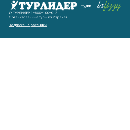
Дизайн студии
© ТУРЛИДЕР
1−800−100−012
Организованные туры из Израиля
Подписка на рассылки