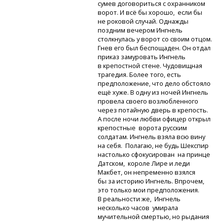
сумев договориться с охранником
ворот. И всё бы хорошо, если бы
не роковой случай. Однажды
поздним вечером Ингнель
столкнулась у ворот со своим отцом.
Гнев его был беспощаден. Он отдал
приказ замуровать Ингнель
в крепостной стене. Чудовищная
трагедия. Более того, есть
предположение, что дело обстояло
ещё хуже. В одну из ночей Ингнель
провела своего возлюбленного
через потайную дверь в крепость.
А после ночи любви офицер открыл
крепостные ворота русским
солдатам. Ингнель взяла всю вину
на себя. Полагаю, не будь Шекспир
настолько сфокусирован на принце
Датском, короле Лире и леди
Макбет, он непременно взялся
бы за историю Ингнель. Впрочем,
это только мои предположения.
В реальности же, Ингнель
несколько часов умирала
мучительной смертью, но рыдания