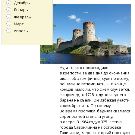
Декабрь
Январь
Февраль
Март
Апрель
Ну, а то, что происходило
в крепости за два дня до окончания
июля, об этом финны, судя по всему,
решили не вспоминать, — в конце
концов, мало ли, что с кем случается.
Например, в 1728 году последнего
барана не съели. Он избежал участи
своих братьев.
По-своему.
Во время прогулки бедняга свалился
с крепостной стены и утонул
в озере. В 1964 году к 325−летию
города Савонлинна на островке
Талисаари, через который проходит