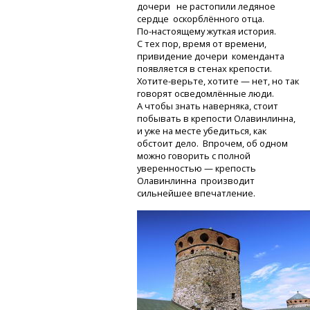
дочери не растопили ледяное
сердце оскорблённого отца.
По-настоящему
жуткая история.
С тех пор, время от времени,
привидение дочери коменданта
появляется в стенах крепости.
Хотите-верьте,
хотите — нет, но так
говорят осведомлённые люди.
А чтобы знать наверняка, стоит
побывать в крепости Олавинлинна,
и уже на месте убедиться, как
обстоит дело. Впрочем, об одном
можно говорить с полной
уверенностью — крепость
Олавинлинна производит
сильнейшее впечатление.