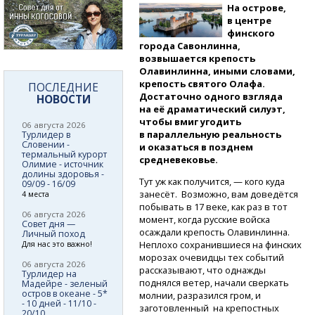
На острове,
в центре
финского
города Савонлинна,
возвышается крепость
Олавинлинна, иными словами,
крепость святого Олафа.
ПОСЛЕДНИЕ
Достаточно одного взгляда
НОВОСТИ
на её драматический силуэт,
чтобы вмиг угодить
06 августа 2026
в параллельную реальность
Турлидер в
Словении -
и оказаться в позднем
термальный курорт
средневековье.
Олимие - источник
долины здоровья -
Тут уж как получится, — кого куда
09/09 - 16/09
занесёт. Возможно, вам доведётся
4 места
побывать в 17 веке, как раз в тот
06 августа 2026
момент, когда русские войска
Совет дня —
осаждали крепость Олавинлинна.
Личный поход
Неплохо сохранившиеся на финских
Для нас это важно!
морозах очевидцы тех событий
06 августа 2026
рассказывают, что однажды
Турлидер на
поднялся ветер, начали сверкать
Мадейре - зеленый
остров в океане - 5*
молнии, разразился гром, и
- 10 дней - 11/10 -
заготовленный на крепостных
20/10