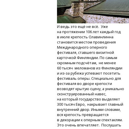
И ведь это ещё не всё. Уже
на протяжении 106 лет каждый год
в июле крепость Олавинлинна
становится местом проведения
Международного оперного
фестиваля, ставшего визитной
карточкой Финляндии. По самым
скромным подсчётам, не менее
60 тысяч меломанов из Финляндии
и из-за
рубежа успевают посетить
фестиваль оперы. Специально для
фестиваля во дворе крепости
возводят крытую сцену, а уникально
сконструированный навес,
на который государство выделяет
300 тысяч Евро, накрывает главный
внутренний двор. Иными словами,
вся крепость превращается
в декорации к оперным спектаклям.
Это очень впечатляет. Послушать