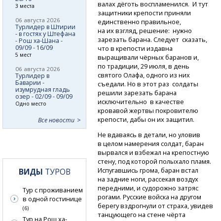
валах дёготь воспламенился. И тут
3 места
защитники крепости приняли
06 августа 2026
единственно правильное,
Турлидер в Штирии
на их взгляд, решение: нужно
- в гостях у Штефана
зарезать барана. Следует сказать,
- Рош ха-Шана -
09/09 - 16/09
что в крепости издавна
5 мест
выращивали чёрных баранов и,
по традиции, 29 июля, в день
06 августа 2026
святого Олафа, одного из них
Турлидер в
Баварии -
съедали. Но в этот раз солдаты
изумрудная гладь
решили зарезать барана
озер - 02/09 - 09/09
исключительно в качестве
Одно место
кровавой жертвы покровителю
крепости, дабы он их защитил.
Все новости
Не вдаваясь в детали, но уловив
в целом намерения солдат, баран
вырвался и взбежал на крепостную
стену, под которой полыхало пламя.
Испугавшись грома, баран встал
ВИДЫ
ТУРОВ
на задние ноги, рассекая воздух
передними, и судорожно затряс
Тур с проживанием
рогами. Русские войска на другом
в одной гостинице
берегу вздрогнули от страха, увидев
(6)
танцующего на стене чёрта
Тур на Рош ха-