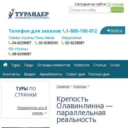
Сегодня на сайте
13 туров
Телефон для заказов:
1-800-100-012
Войти
Север страны:
Тель-Авив:
Иерусалим:
04-6228687
03-6280300
02-6228687
Юг страны:
08-6338687
Туры
Гиды
Отзывы клиентов
Новости
Статьи
О нас
Контакты
Видео
Авиабилеты
Cовет дня
Рассказ дня
Главная
>
Статьи
>
ТУРЫ
ПО
СТРАНАМ
Крепость
Олавинлинна —
Развернуть все 8
параллельная
стран
реальность