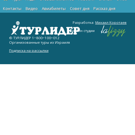
Контакты
Видео
Авиабилеты
Cовет дня
Рассказ дня
Разработка:
Михаил Коротаев
Дизайн студии
© ТУРЛИДЕР
1−800−100−012
Организованные туры из Израиля
Подписка на рассылки