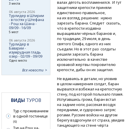
валах дёготь воспламенился. И тут
3 места
защитники крепости приняли
06 августа 2026
единственно правильное,
Турлидер в Штирии
на их взгляд, решение: нужно
- в гостях у Штефана
зарезать барана. Следует сказать,
- Рош ха-Шана -
09/09 - 16/09
что в крепости издавна
5 мест
выращивали чёрных баранов и,
по традиции, 29 июля, в день
06 августа 2026
святого Олафа, одного из них
Турлидер в
Баварии -
съедали. Но в этот раз солдаты
изумрудная гладь
решили зарезать барана
озер - 02/09 - 09/09
исключительно в качестве
Одно место
кровавой жертвы покровителю
крепости, дабы он их защитил.
Все новости
Не вдаваясь в детали, но уловив
в целом намерения солдат, баран
вырвался и взбежал на крепостную
стену, под которой полыхало пламя.
Испугавшись грома, баран встал
ВИДЫ
ТУРОВ
на задние ноги, рассекая воздух
передними, и судорожно затряс
Тур с проживанием
рогами. Русские войска на другом
в одной гостинице
берегу вздрогнули от страха, увидев
(6)
танцующего на стене чёрта
Тур на Рош ха-