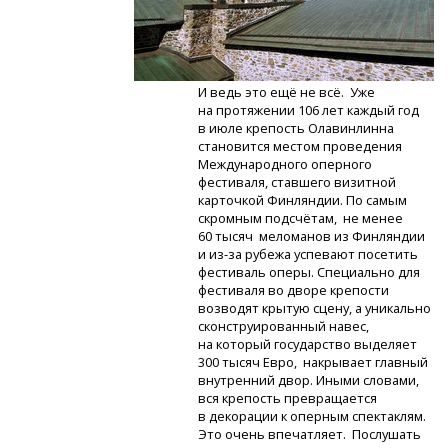
И ведь это ещё не всё. Уже
на протяжении 106 лет каждый год
в июле крепость Олавинлинна
становится местом проведения
Международного оперного
фестиваля, ставшего визитной
карточкой Финляндии. По самым
скромным подсчётам, не менее
60 тысяч меломанов из Финляндии
и из-за
рубежа успевают посетить
фестиваль оперы. Специально для
фестиваля во дворе крепости
возводят крытую сцену, а уникально
сконструированный навес,
на который государство выделяет
300 тысяч Евро, накрывает главный
внутренний двор. Иными словами,
вся крепость превращается
в декорации к оперным спектаклям.
Это очень впечатляет. Послушать