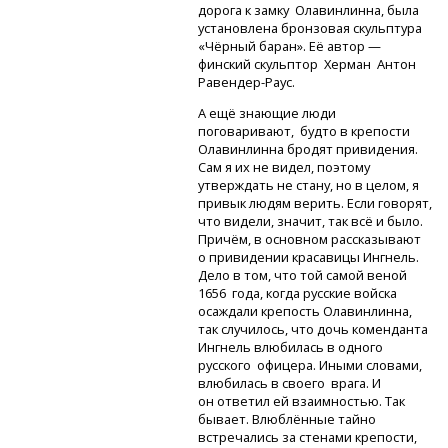
дорога к замку Олавинлинна, была
установлена бронзовая скульптура
«Чёрный баран». Её автор —
финский скульптор Херман Антон
Равендер-Раус.
А ещё знающие люди
поговаривают, будто в крепости
Олавинлинна бродят привидения.
Сам я их не видел, поэтому
утверждать не стану, но в целом, я
привык людям верить. Если говорят,
что видели, значит, так всё и было.
Причём, в основном рассказывают
о привидении красавицы Ингнель.
Дело в том, что той самой веной
1656 года, когда русские войска
осаждали крепость Олавинлинна,
так случилось, что дочь коменданта
Ингнель влюбилась в одного
русского офицера. Иными словами,
влюбилась в своего врага. И
он ответил ей взаимностью. Так
бывает. Влюблённые тайно
встречались за стенами крепости,