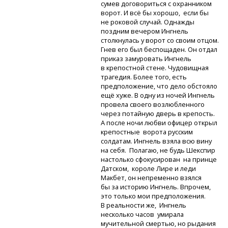
сумев договориться с охранником
ворот. И всё бы хорошо, если бы
не роковой случай. Однажды
поздним вечером Ингнель
столкнулась у ворот со своим отцом.
Гнев его был беспощаден. Он отдал
приказ замуровать Ингнель
в крепостной стене. Чудовищная
трагедия. Более того, есть
предположение, что дело обстояло
ещё хуже. В одну из ночей Ингнель
провела своего возлюбленного
через потайную дверь в крепость.
А после ночи любви офицер открыл
крепостные ворота русским
солдатам. Ингнель взяла всю вину
на себя. Полагаю, не будь Шекспир
настолько сфокусирован на принце
Датском, короле Лире и леди
Макбет, он непременно взялся
бы за историю Ингнель. Впрочем,
это только мои предположения.
В реальности же, Ингнель
несколько часов умирала
мучительной смертью, но рыдания