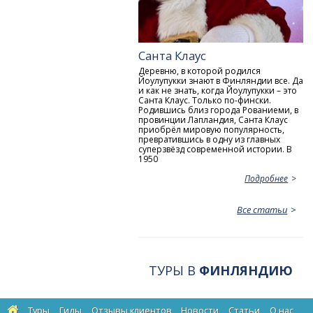
Санта Клаус
Деревню, в которой родился
Йоулупукки знают в Финляндии все. Да
и как не знать, когда Йоулупукки – это
Санта Клаус. Только по-фински.
Родившись близ города Рованиеми, в
провинции Лапландия, Санта Клаус
приобрёл мировую популярность,
превратившись в одну из главных
суперзвёзд современной истории. В
1950
Подробнее
Все статьи
ТУРЫ В
ФИНЛЯНДИЮ
Туры
Гиды
Отзывы клиентов
Новости
Статьи
О нас