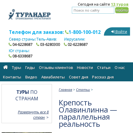
Сегодня на сайте
13 туров
Телефон для заказов:
1-800-100-012
Войти
Север страны:
Тель-Авив:
Иерусалим:
04-6228687
03-6280300
02-6228687
Юг страны:
08-6338687
Туры
Гиды
Отзывы клиентов
Новости
Статьи
О нас
Контакты
Видео
Авиабилеты
Cовет дня
Рассказ дня
Главная
>
Статьи
>
ТУРЫ
ПО
СТРАНАМ
Крепость
Олавинлинна —
Развернуть все 8
параллельная
стран
реальность