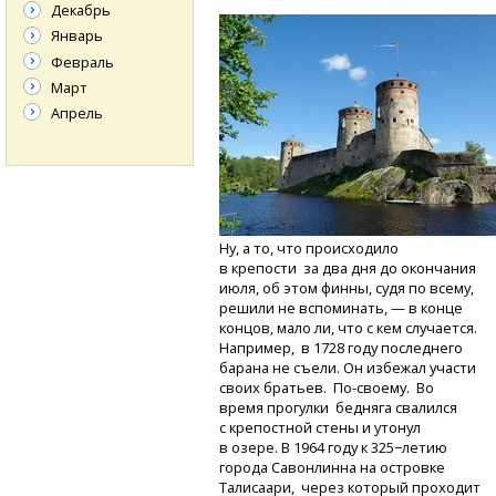
Декабрь
Январь
Февраль
Март
Апрель
Ну, а то, что происходило
в крепости за два дня до окончания
июля, об этом финны, судя по всему,
решили не вспоминать, — в конце
концов, мало ли, что с кем случается.
Например, в 1728 году последнего
барана не съели. Он избежал участи
своих братьев.
По-своему.
Во
время прогулки бедняга свалился
с крепостной стены и утонул
в озере. В 1964 году к 325−летию
города Савонлинна на островке
Талисаари, через который проходит