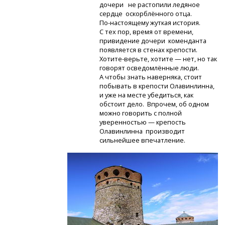
дочери не растопили ледяное
сердце оскорблённого отца.
По-настоящему
жуткая история.
С тех пор, время от времени,
привидение дочери коменданта
появляется в стенах крепости.
Хотите-верьте,
хотите — нет, но так
говорят осведомлённые люди.
А чтобы знать наверняка, стоит
побывать в крепости Олавинлинна,
и уже на месте убедиться, как
обстоит дело. Впрочем, об одном
можно говорить с полной
уверенностью — крепость
Олавинлинна производит
сильнейшее впечатление.