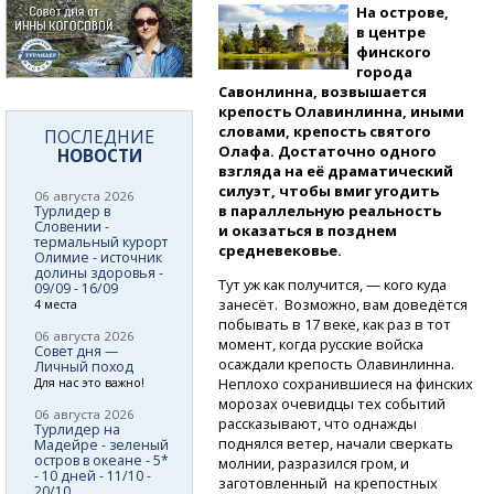
На острове,
в центре
финского
города
Савонлинна, возвышается
крепость Олавинлинна, иными
словами, крепость святого
ПОСЛЕДНИЕ
Олафа. Достаточно одного
НОВОСТИ
взгляда на её драматический
силуэт, чтобы вмиг угодить
06 августа 2026
в параллельную реальность
Турлидер в
Словении -
и оказаться в позднем
термальный курорт
средневековье.
Олимие - источник
долины здоровья -
Тут уж как получится, — кого куда
09/09 - 16/09
занесёт. Возможно, вам доведётся
4 места
побывать в 17 веке, как раз в тот
06 августа 2026
момент, когда русские войска
Совет дня —
осаждали крепость Олавинлинна.
Личный поход
Неплохо сохранившиеся на финских
Для нас это важно!
морозах очевидцы тех событий
06 августа 2026
рассказывают, что однажды
Турлидер на
поднялся ветер, начали сверкать
Мадейре - зеленый
остров в океане - 5*
молнии, разразился гром, и
- 10 дней - 11/10 -
заготовленный на крепостных
20/10