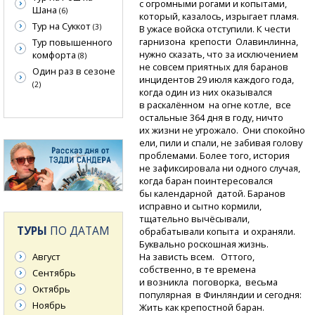
с огромными рогами и копытами,
Шана
(6)
который, казалось, изрыгает пламя.
Тур на Суккот
(3)
В ужасе войска отступили. К чести
гарнизона крепости Олавинлинна,
Тур повышенного
нужно сказать, что за исключением
комфорта
(8)
не совсем приятных для баранов
Один раз в сезоне
инцидентов 29 июля каждого года,
(2)
когда один из них оказывался
в раскалённом на огне котле, все
остальные 364 дня в году, ничто
их жизни не угрожало. Они спокойно
ели, пили и спали, не забивая голову
проблемами. Более того, история
не зафиксировала ни одного случая,
когда баран поинтересовался
бы календарной датой. Баранов
исправно и сытно кормили,
тщательно вычёсывали,
ТУРЫ
ПО ДАТАМ
обрабатывали копыта и охраняли.
Буквально роскошная жизнь.
На зависть всем. Оттого,
Август
собственно, в те времена
Сентябрь
и возникла поговорка, весьма
Октябрь
популярная в Финляндии и сегодня:
Ноябрь
Жить как крепостной баран.