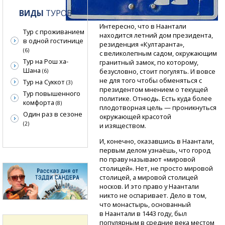
ВИДЫ
ТУРОВ
Интересно, что в Наантали
Тур с проживанием
находится летний дом президента,
в одной гостинице
резиденция «Култаранта»,
(6)
с великолепным садом, окружающим
Тур на Рош ха-
гранитный замок, по которому,
Шана
безусловно, стоит погулять. И вовсе
(6)
не для того чтобы обменяться с
Тур на Суккот
(3)
президентом мнением о текущей
Тур повышенного
политике. Отнюдь. Есть куда более
комфорта
(8)
плодотворная цель — проникнуться
Один раз в сезоне
окружающей красотой
(2)
и изяществом.
И, конечно, оказавшись в Наантали,
первым делом узнаёшь, что город
по праву называют «мировой
столицей». Нет, не просто мировой
столицей, а мировой столицей
носков. И это право у Наантали
никто не оспаривает. Дело в том,
что монастырь, основанный
в Наантали в 1443 году, был
популярным в средние века местом