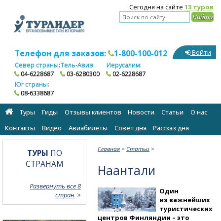
Сегодня на сайте
13 туров
Телефон для заказов:
1-800-100-012
Войти
Север страны:
Тель-Авив:
Иерусалим:
04-6228687
03-6280300
02-6228687
Юг страны:
08-6338687
Туры
Гиды
Отзывы клиентов
Новости
Статьи
О нас
Контакты
Видео
Авиабилеты
Cовет дня
Рассказ дня
Главная
>
Статьи
>
ТУРЫ
ПО
СТРАНАМ
Наантали
Развернуть все 8
Один
стран
из важнейших
туристических
центров Финляндии – это