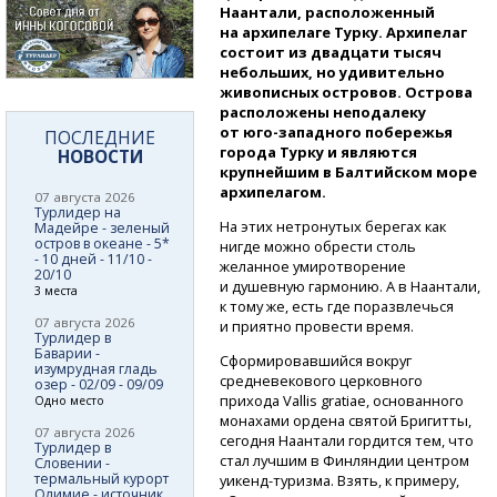
Наантали, расположенный
на архипелаге Турку. Архипелаг
состоит из двадцати тысяч
небольших, но удивительно
живописных островов. Острова
расположены неподалеку
от юго-западного
побережья
ПОСЛЕДНИЕ
города Турку и являются
НОВОСТИ
крупнейшим в Балтийском море
архипелагом.
07 августа 2026
Турлидер на
На этих нетронутых берегах как
Мадейре - зеленый
остров в океане - 5*
нигде можно обрести столь
- 10 дней - 11/10 -
желанное умиротворение
20/10
и душевную гармонию. А в Наантали,
3 места
к тому же, есть где поразвлечься
07 августа 2026
и приятно провести время.
Турлидер в
Баварии -
Сформировавшийся вокруг
изумрудная гладь
средневекового церковного
озер - 02/09 - 09/09
прихода Vallis gratiae, основанного
Одно место
монахами ордена святой Бригитты,
07 августа 2026
сегодня Наантали гордится тем, что
Турлидер в
стал лучшим в Финляндии центром
Словении -
термальный курорт
уикенд-туризма.
Взять, к примеру,
Олимие - источник