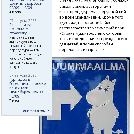
«Отель-спа»:
грандиозный комплекс
долины здоровья -
с аквапарком, ресторанами
09/09 - 16/09
и спа-процедурами,
— крупнейший
4 места
во всей Скандинавии. Кроме того,
07 августа 2026
здесь же, на острове Кайло
Заказали тур —
располагается тематический парк
оформите
страховку!
«Страна
муми-троллей»,
который,
Чем раньше вы
хоть и предназначен прежде всего
активируете ваш
для детей, вполне способен
страховой полис на
порадовать и взрослых.
период тура — тем
больше времени у вас
на спокойное
ожидание вашего
отпуска!
07 августа 2026
Турлидер в
Германии - горячие
источники
Люнебурга - 09/09 -
16/09
7 мест
Все новости