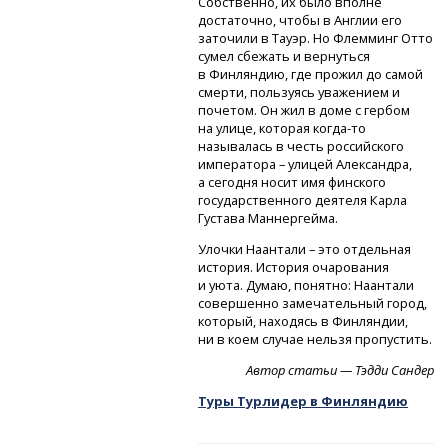
Собственно, их было вполне
достаточно, чтобы в Англии его
заточили в Тауэр. Но Флемминг Отто
сумел сбежать и вернуться
в Финляндию, где прожил до самой
смерти, пользуясь уважением и
почетом. Он жил в доме с гербом
на улице, которая
когда-то
называлась в честь российского
императора – улицей Александра,
а сегодня носит имя финского
государственного деятеля Карла
Густава Маннергейма.
Улочки Наантали – это отдельная
история. История очарования
и уюта. Думаю, понятно: Наантали
совершенно замечательный город,
который, находясь в Финляндии,
ни в коем случае нельзя пропустить.
Автор статьи — Тэдди Сандер
Туры Турлидер в Финляндию