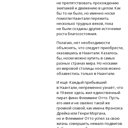
не препятствовать прохождению
экипажей и движению в целом. Как
бы то ни было, но именно носки
помогли Наантали пережить
несколько трудных веков, пока
не были созданы другие источники
роста благосостояния.
Полагаю, нет необходимости
объяснять, что следует приобрести,
оказавшись в Наантали. Казалось
бы, носки можно купить в самых
разных странах мира. Но носками
из мировой столицы носков можно
обзавестись только в Наантали.
И ещё. Каждый прибывший
в Наантали, непременно узнаёт, что
в 19 веке здесь жил единственный
пират-финн
Флемминг Отто. Пусть
его имя и не овеяно такой же
громкой славой, как имена Фрэнсиса
Дрейка или Генри Моргана,
но и Флемминг Отто успел за свою
жизнь совершить немало подвигов.