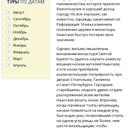
ТУРЫ
ПО ДАТАМ
паломничества, которое принесло
благополучие и хороший доход
Август
городу. Но всё хорошее, как
Сентябрь
известно, однажды заканчивается:
Реформация 16 века изменила
Октябрь
положение церкви и монастырь
Ноябрь
Наантали быстро потерял свое
Декабрь
значение.
Январь
Однако, весьма смышлёным
Февраль
монахиням монастыря Святой
Март
Бригитты удалось научить ремеслу
вязания носков жителей Наантали,
Апрель
и эти носки приобрели
исключительную популярность при
дворах Стокгольма, Таллинна
и Санкт-Петербурга.
Городские
старейшины, недолго думая, отдали
распоряжение всем жителям
Наантали вязать носки. Впрочем,
когда огромные толпы вязальщиц
начали появляться на каждом углу,
был издан указ, позволявший стоять
на одном углу улицы не более, чем
шести вязальщицам, чтобы