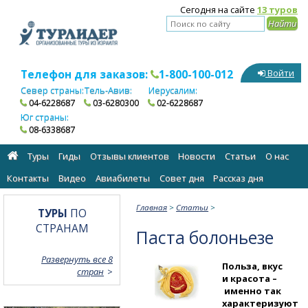
Сегодня на сайте
13 туров
Телефон для заказов:
1-800-100-012
Войти
Север страны:
Тель-Авив:
Иерусалим:
04-6228687
03-6280300
02-6228687
Юг страны:
08-6338687
Туры
Гиды
Отзывы клиентов
Новости
Статьи
О нас
Контакты
Видео
Авиабилеты
Cовет дня
Рассказ дня
Главная
>
Статьи
>
ТУРЫ
ПО
СТРАНАМ
Паста болоньезе
Развернуть все 8
Польза, вкус
стран
и красота –
именно так
характеризуют