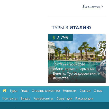
Все статьи
ТУРЫ В
ИТАЛИЮ
$
2 799
10 - 17 сентября 2026
Абано Терме – Гармония
Венето: Тур оздоровления и
искусства
Туры
Гиды
Отзывы клиентов
Новости
Статьи
О нас
Контакты
Видео
Авиабилеты
Cовет дня
Рассказ дня