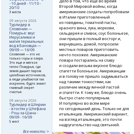
Дело в том, что ещё во время
- 10 дней - 11/10 -
Второй Мировой войны, когда
20/10
американские солдаты попробовали
3 места
в Италии приготовленный
09 августа 2026
из говядины, томатной пасты,
Турлидер в
красного вина, лука, моркови,
Словении —
Помурье: вкус
сельдерея и сливок, соус болоньезе,
Иерусалима и
они пришли в полный восторг и,
магия термальных
вернувшись домой, попросили
вод в Бановцах —
местных поваров приготовить
09/09 — 16/09
Словения — это не
нечто похожее. Американские
только горы и озера.
повара постарались на славу
Это еще и мягкое
и создали весьма вкусное блюдо:
тепло Помурья, где
спагетти болоньезе. Американцам
земля дышит паром
целебных источников,
и в голову не пришло задумываться
а люди улыбаются так
над такими тонкостями, как
искренне, будто знают
различие между яичной пастой
главный секрет
счастья.
и спагетти. К тому же, блюдо очень
быстро стало популярным.
09 августа 2026
И популярно во всём мире
Турлидер в Штирии
по сегодняшний день. Только не для
- в гостях у Штефана
- Рош ха-Шана -
итальянцев. Американский вариант,
09/09 - 16/09
на взгляд итальянцев, это почти
5 мест
надругательство над святыней.
Все новости