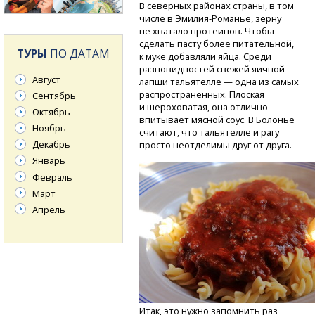
В северных районах страны, в том
числе
в Эмилия-Романье,
зерну
не хватало протеинов. Чтобы
сделать пасту более питательной,
ТУРЫ
ПО ДАТАМ
к муке добавляли яйца. Среди
разновидностей свежей яичной
Август
лапши тальятелле — одна из самых
распространенных. Плоская
Сентябрь
и шероховатая, она отлично
Октябрь
впитывает мясной соус. В Болонье
Ноябрь
считают, что тальятелле и рагу
Декабрь
просто неотделимы друг от друга.
Январь
Февраль
Март
Апрель
Итак, это нужно запомнить раз