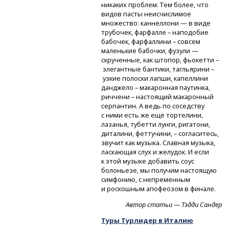
никаких проблем. Тем более, что
видов пасты неисчислимое
множество: каннеллони — в виде
трубочек, фарфалле – наподобие
бабочек, фарфаллини – совсем
маленькие бабочки, фузули —
скрученные, как штопор, фьокетти –
элегантные бантики, тагльярини –
узкие полоски лапши, капеллини
данджело – макаронная паутинка,
риччени – настоящий макаронный
серпантин. А ведь по соседству
с ними есть же ещё тортелини,
лазанья, тубетти лунги, ригатони,
диталини, феттучини, – согласитесь,
звучит как музыка. Славная музыка,
ласкающая слух и желудок. И если
к этой музыке добавить соус
болоньезе, мы получим настоящую
симфонию, с непременным
и роскошным апофеозом в финале.
Автор статьи — Тэдди Сандер
Туры Турлидер в Италию