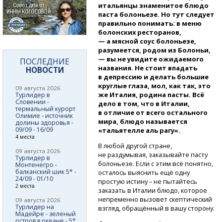
итальянцы знаменитое блюдо
паста болоньезе. Но тут следует
правильно понимать: в меню
болонских ресторанов,
— а мясной соус болоньезе,
разумеется, родом из Болоньи,
— вы не увидите ожидаемого
ПОСЛЕДНИЕ
названия. Не стоит впадать
НОВОСТИ
в депрессию и делать большие
круглые глаза, мол, как так, это
09 августа 2026
же Италия, родина пасты. Всё
Турлидер в
Словении -
дело в том, что в Италии,
термальный курорт
в отличие от всего остального
Олимие - источник
мира, блюдо называется
долины здоровья -
09/09 - 16/09
«тальятелле аль рагу».
4 места
В любой другой стране,
09 августа 2026
не раздумывая, заказывайте пасту
Турлидер в
болоньезе. Если с этим всё понятно,
Монтенегро -
балканский шик 5* -
осталось выяснить ещё одну
24/09 - 01/10
простую истину – не пытайтесь
2 места
заказать в Италии блюдо, которое
непременно вызовет скептический
09 августа 2026
Турлидер на
взгляд, обращённый в вашу сторону.
Мадейре - зеленый
остров в океане - 5*