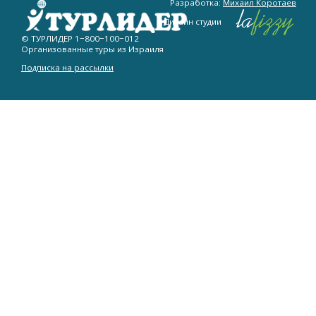
Разработка:
Михаил Коротаев
Дизайн студии
© ТУРЛИДЕР
1−800−100−012
Организованные туры из Израиля
Подписка на рассылки