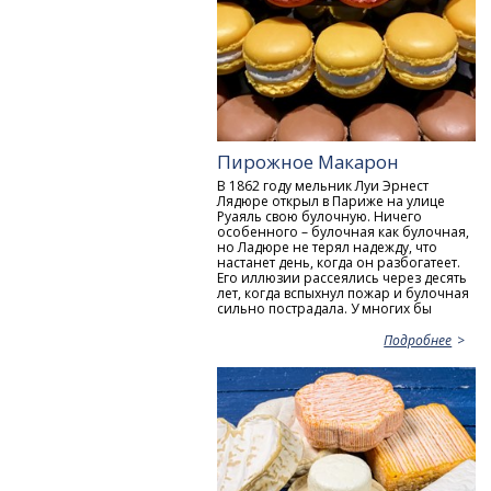
Пирожное Макарон
В 1862 году мельник Луи Эрнест
Лядюре открыл в Париже на улице
Руаяль свою булочную. Ничего
особенного – булочная как булочная,
но Ладюре не терял надежду, что
настанет день, когда он разбогатеет.
Его иллюзии рассеялись через десять
лет, когда вспыхнул пожар и булочная
сильно пострадала. У многих бы
Подробнее