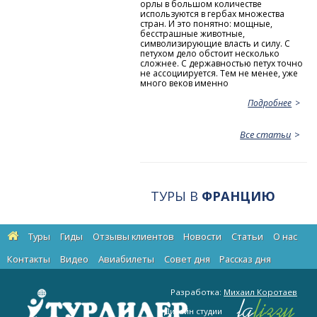
орлы в большом количестве
используются в гербах множества
стран. И это понятно: мощные,
бесстрашные животные,
символизирующие власть и силу. С
петухом дело обстоит несколько
сложнее. С державностью петух точно
не ассоциируется. Тем не менее, уже
много веков именно
Подробнее
Все статьи
ТУРЫ В
ФРАНЦИЮ
Туры
Гиды
Отзывы клиентов
Новости
Статьи
О нас
Контакты
Видео
Авиабилеты
Cовет дня
Рассказ дня
Разработка:
Михаил Коротаев
Дизайн студии