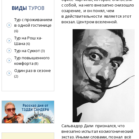
с собой, на него внезапно снизошло
ВИДЫ
ТУРОВ
озарение, и он понял, чем
в действительности является этот
Тур с проживанием
вокзал. Центром вселенной.
в одной гостинице
(6)
Тур на Рош ха-
Шана
(6)
Тур на Суккот
(3)
Тур повышенного
комфорта
(8)
Один раз в сезоне
(2)
Сальвадор Дали признался, что
внезапно испытал космогонический
экстаз. Иными словами, познал всё