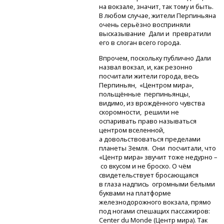
на вокзале, значит, так тому и быть.
В любом случае, жители Перпиньяна
очень серьёзно восприняли
высказывание Дали и превратили
его в слоган всего города.
Впрочем, поскольку публично Дали
назвал вокзал, и, как резонно
посчитали жители города, весь
Перпиньян, «Центром мира»,
польщённые перпиньянцы,
видимо, из врождённого чувства
скоромности, решили не
оспаривать право называться
центром вселенной,
а довольствоваться пределами
планеты Земля. Они посчитали, что
«Центр мира» звучит тоже недурно –
со вкусом и не броско. О чём
свидетельствует бросающаяся
в глаза надпись огромными белыми
буквами на платформе
железнодорожного вокзала, прямо
под ногами спешащих пассажиров:
Center du Monde (Центр мира). Так