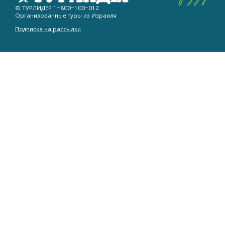
© ТУРЛИДЕР
1−800−100−012
Организованные туры из Израиля
Подписка на рассылки