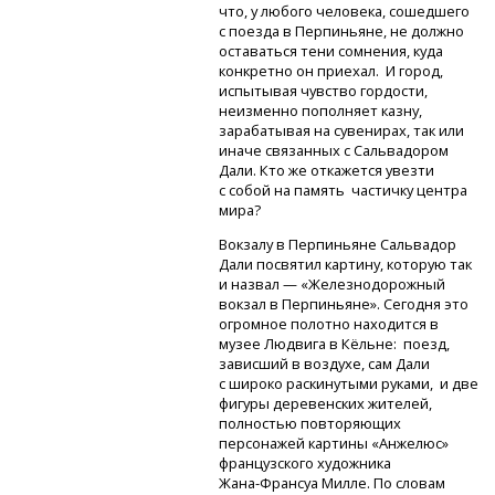
что, у любого человека, сошедшего
с поезда в Перпиньяне, не должно
оставаться тени сомнения, куда
конкретно он приехал. И город,
испытывая чувство гордости,
неизменно пополняет казну,
зарабатывая на сувенирах, так или
иначе связанных с Сальвадором
Дали. Кто же откажется увезти
с собой на память частичку центра
мира?
Вокзалу в Перпиньяне Сальвадор
Дали посвятил картину, которую так
и назвал — «Железнодорожный
вокзал в Перпиньяне». Сегодня это
огромное полотно находится в
музее Людвига в Кёльне: поезд,
зависший в воздухе, сам Дали
с широко раскинутыми руками, и две
фигуры деревенских жителей,
полностью повторяющих
персонажей картины «Анжелюс»
французского художника
Жана-Франсуа
Милле. По словам