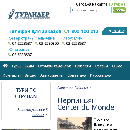
Сегодня на сайте
13 туров
Телефон для заказов:
1-800-100-012
Войти
Север страны:
Тель-Авив:
Иерусалим:
04-6228687
03-6280300
02-6228687
Юг страны:
08-6338687
Туры
Гиды
Отзывы клиентов
Новости
Статьи
О нас
Контакты
Видео
Авиабилеты
Cовет дня
Рассказ дня
Главная
>
Статьи
>
ТУРЫ
ПО
СТРАНАМ
Перпиньян —
Center du Monde
Развернуть все 8
стран
То, что
Шекспир
сделал для