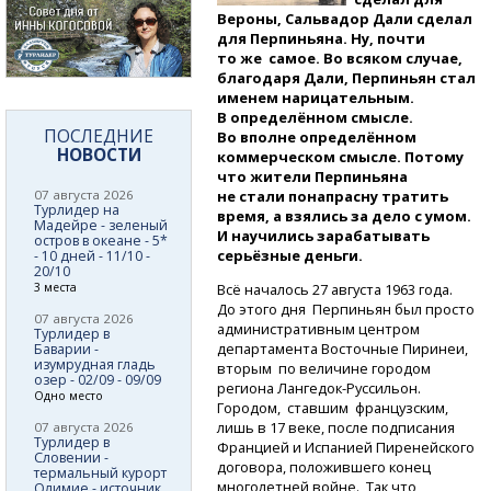
Вероны, Сальвадор Дали сделал
для Перпиньяна. Ну, почти
то же самое. Во всяком случае,
благодаря Дали, Перпиньян стал
именем нарицательным.
В определённом смысле.
ПОСЛЕДНИЕ
Во вполне определённом
НОВОСТИ
коммерческом смысле. Потому
что жители Перпиньяна
07 августа 2026
не стали понапрасну тратить
Турлидер на
время, а взялись за дело с умом.
Мадейре - зеленый
И научились зарабатывать
остров в океане - 5*
серьёзные деньги.
- 10 дней - 11/10 -
20/10
3 места
Всё началось 27 августа 1963 года.
До этого дня Перпиньян был просто
07 августа 2026
административным центром
Турлидер в
департамента Восточные Пиринеи,
Баварии -
изумрудная гладь
вторым по величине городом
озер - 02/09 - 09/09
региона
Лангедок-Руссильон.
Одно место
Городом, ставшим французским,
лишь в 17 веке, после подписания
07 августа 2026
Турлидер в
Францией и Испанией Пиренейского
Словении -
договора, положившего конец
термальный курорт
многолетней войне. Так что
Олимие - источник