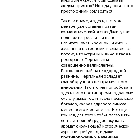
Много ли нужно, чтобы сделать
людям приятно? Иногда достаточно
просто с ними согласиться.
Так или иначе, а здесь, в самом
центре, уже оставив позади
космогонический экстаз Дали, у вас
появляется реальный шанс
испытать очень земной, и очень
желанный гастрономический экстаз,
потому что устрицы и вино в кафе и
ресторанах Перпиньяна
совершенно великолепны.
Расположенный на плодородной
равнине, Перпиньян обладает
славой крупного центра местного
виноделия. Так что, не попробовать
здесь вино противоречит здравому
смыслу, даже, если после нескольких
бокалов, как раз здравого смысла
менее всего и останется. В конце
концов, для того чтобы поглощать
яства и полной грудью вкушать
аромат окружающей исторической
ауры, не требуется, и даже
противопоказано малейшее