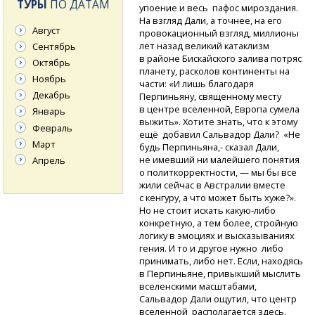
ТУРЫ
ПО ДАТАМ
упоение и весь пафос мироздания.
На взгляд Дали, а точнее, на его
Август
провокационный взгляд, миллионы
лет назад великий катаклизм
Сентябрь
в районе Бискайского залива потряс
Октябрь
планету, расколов континенты на
Ноябрь
части: «И лишь благодаря
Декабрь
Перпиньяну, священному месту
в центре вселенной, Европа сумела
Январь
выжить». Хотите знать, что к этому
Февраль
ещё добавил Сальвадор Дали? «Не
Март
будь Перпиньяна,- сказал Дали,
не имевший ни малейшего понятия
Апрель
о политкорректности, — мы бы все
жили сейчас в Австралии вместе
с кенгуру, а что может быть хуже?».
Но не стоит искать
какую-либо
конкретную, а тем более, стройную
логику в эмоциях и высказываниях
гения. И то и другое нужно либо
принимать, либо нет. Если, находясь
в Перпиньяне, привыкший мыслить
вселенскими масштабами,
Сальвадор Дали ощутил, что центр
вселенной располагается здесь,