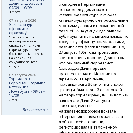
долины здоровья -
и сегодня в Перпиньяне
09/09 - 16/09
по прежнему доминирует
4 места
каталонская культура, включая
каталонскую кухню с её роскошными
07 августа 2026
Заказали тур —
морскими дарами и несравненной
оформите
паэльей. А на улицах, где вывески
страховку!
дублируются на испанском языке, по
Чем раньше вы
соседству с французскими флагами,
активируете ваш
страховой полис на
развиваются флаги Каталонии. Но,
период тура — тем
27 августа 1963 года произошло
больше времени у вас
кое-что
очень важное. Дело в том,
на спокойное
ожидание вашего
что гениальный сюрреалист
отпуска!
Сальвадор Дали нередко
путешествовал из Испании во
07 августа 2026
Турлидер в
Францию, и Перпиньян,
Германии - горячие
находящийся в 30 км от испанской
источники
границы, был первой остановкой
Люнебурга - 09/09 -
на территории Франции. Так вот, как
16/09
7 мест
заявил сам Дали, 27 августа
1963 года, именно
Все новости
на железнодорожном вокзале
в Перпиньяне, пока его жена Гали,
любовь всей его жизни,
регистрировала в таможенном
офисе картины, которые они везли