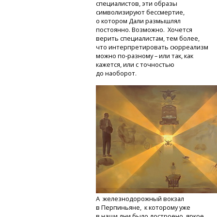
специалистов, эти образы
символизируют бессмертие,
о котором Дали размышлял
постоянно. Возможно. Хочется
верить специалистам, тем более,
что интерпретировать сюрреализм
можно
по-разному
– или так, как
кажется, или с точностью
до наоборот.
А железнодорожный вокзал
в Перпиньяне, к которому уже
в наши дни было достроено яркое