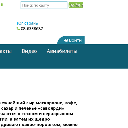
ов
Юг страны:
08-6338687
Войти
акты
Видео
Авиабилеты
 нежнейший сыр маскарпоне, кофе,
 сахар и печенье «савоярди»
ечаются в тесном и неразрывном
тии, а затем их щедро
удривают
какао-порошком,
можно