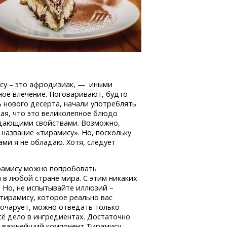
ису – это афродизиак, — иными
ное влечение. Поговаривают, будто
ь нового десерта, начали употреблять
ая, что это великолепное блюдо
ждающими свойствами. Возможно,
название «тирамису». Но, поскольку
ми я не обладаю. Хотя, следует
рамису можно попробовать
 в любой стране мира. С этим никаких
 Но, не испытывайте иллюзий –
тирамису, которое реально вас
 очарует, можно отведать только
сё дело в ингредиентах. Достаточно
то важнейший компонент Тирамису —