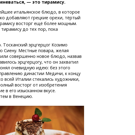
мневаться, — это тирамису.
ейшее итальянское блюдо, в которое
ко добавляют грецкие орехи, тёртый
ирамису восторг ещё более мощным.
 тирамису до тех пор, пока
о. Тосканский эрцгерцог Козимо
ю Сиену. Местные повара, желая
вили совершенно новое блюдо, назвав
авилось эрцгерцогу, что он захватил
понял очевидную идею: без этого
 правлению династии Медичи, к концу
 со всей Италии стекались художники,
полный восторг от изобретения
е в его изысканном вкусе.
атем в Венецию.