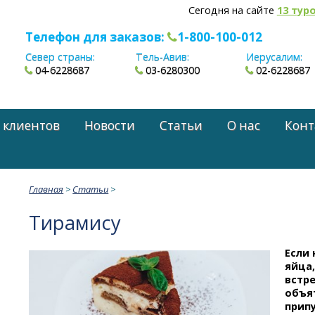
Сегодня на сайте
13 тур
Телефон для заказов:
1-800-100-012
Север страны:
Тель-Авив:
Иерусалим:
04-6228687
03-6280300
02-6228687
 клиентов
Новости
Статьи
О нас
Конт
Главная
>
Статьи
>
Тирамису
Если
яйца,
встр
объя
прип