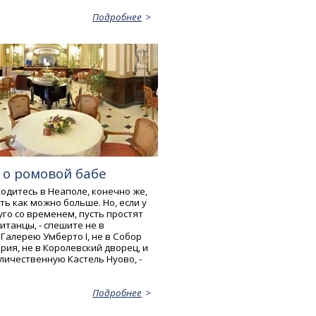
Подробнее
 о ромовой бабе
одитесь в Неаполе, конечно же,
ь как можно больше. Но, если у
уго со временем, пусть простят
итанцы, - спешите не в
Галерею Умберто I, не в Собор
рия, не в Королевский дворец, и
личественную Кастель Нуово, -
Подробнее