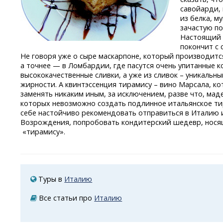
савойарди,
из белка, м
зачастую п
Настоящий 
покончит с 
Не говоря уже о сыре маскарпоне, который производитс
а точнее — в Ломбардии, где пасутся очень упитанные 
высококачественные сливки, а уже из сливок – уникаль
жирности. А квинтэссенция тирамису – вино Марсала, кот
заменять никаким иным, за исключением, разве что, маде
которых невозможно создать подлинное итальянское ти
себе настойчиво рекомендовать отправиться в Италию 
Возрождения, попробовать кондитерский шедевр, нося
«тирамису».
Туры в
Италию
Все статьи про
Италию