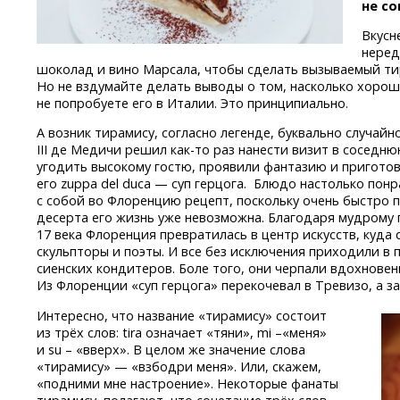
не со
Вкусн
неред
шоколад и вино Марсала, чтобы сделать вызываемый т
Но не вздумайте делать выводы о том, насколько хорош
не попробуете его в Италии. Это принципиально.
А возник тирамису, согласно легенде, буквально случайн
III де Медичи решил
как-то
раз нанести визит в соседню
угодить высокому гостю, проявили фантазию и пригото
его zuppa del duca — суп герцога. Блюдо настолько понр
с собой во Флоренцию рецепт, поскольку очень быстро 
десерта его жизнь уже невозможна. Благодаря мудрому
17 века Флоренция превратилась в центр искусств, куда
скульпторы и поэты. И все без исключения приходили в 
сиенских кондитеров. Боле того, они черпали вдохновени
Из Флоренции «суп герцога» перекочевал в Тревизо, а з
Интересно, что название «тирамису» состоит
из трёх слов: tira означает «тяни», mi –«меня»
и su – «вверх». В целом же значение слова
«тирамису» — «взбодри меня». Или, скажем,
«подними мне настроение». Некоторые фанаты