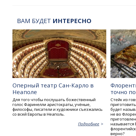
ВАМ БУДЕТ
ИНТЕРЕСНО
Оперный театр Сан-Карло в
Флорент
Неаполе
точно по
Для того чтобы послушать божественный
Стейк из го
голос Фаринелли аристократы, учёные,
приготовить 
философы, писатели и художники съезжались
будет называ
со всей Европы в Неаполь.
не во Флорен
приготовлен
называется bi
Подробнее
флорентийск
верно?