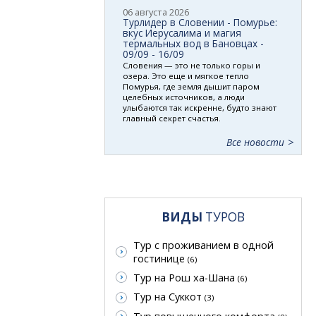
06 августа 2026
Турлидер в Словении - Помурье:
вкус Иерусалима и магия
термальных вод в Бановцах -
09/09 - 16/09
Словения — это не только горы и
озера. Это еще и мягкое тепло
Помурья, где земля дышит паром
целебных источников, а люди
улыбаются так искренне, будто знают
главный секрет счастья.
Все новости
ВИДЫ
ТУРОВ
Тур с проживанием в одной
гостинице
(6)
Тур на Рош ха-Шана
(6)
Тур на Суккот
(3)