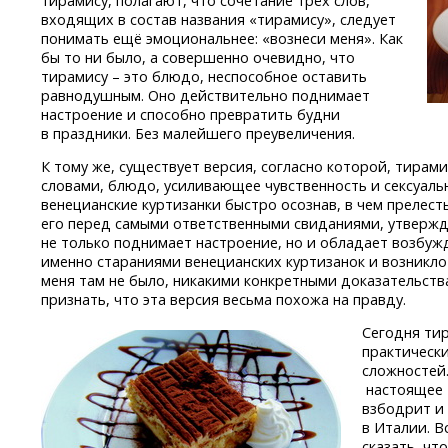
тирамису, полагают, что сочетание трёх слов,
входящих в состав названия «тирамису», следует
понимать ещё эмоциональнее: «вознеси меня». Как
бы то ни было, а совершенно очевидно, что
тирамису – это блюдо, неспособное оставить
равнодушным. Оно действительно поднимает
настроение и способно превратить будни
в праздники. Без малейшего преувеличения.
К тому же, существует версия, согласно которой, тирам
словами, блюдо, усиливающее чувственность и сексуаль
венецианские куртизанки быстро осознав, в чем прелест
его перед самыми ответственными свиданиями, утвержд
не только поднимает настроение, но и обладает возбу
именно стараниями венецианских куртизанок и возникло 
меня там не было, никакими конкретными доказательства
признать, что эта версия весьма похожа на правду.
Сегодня ти
практически
сложностей.
настоящее 
взбодрит и
в Италии. В
сказать, ч