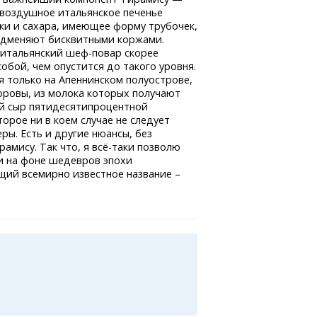
 воздушное итальянское печенье
уки и сахара, имеющее форму трубочек,
одменяют бисквитными коржами.
итальянский
шеф-повар
скорее
собой, чем опустится до такого уровня.
я только на Апеннинском полуострове,
коровы, из молока которых получают
ный сыр пятидесятипроцентной
орое ни в коем случае не следует
ры. Есть и другие нюансы, без
рамису. Так что,
я всё-таки
позволю
и на фоне шедевров эпохи
щий всемирно известное название –