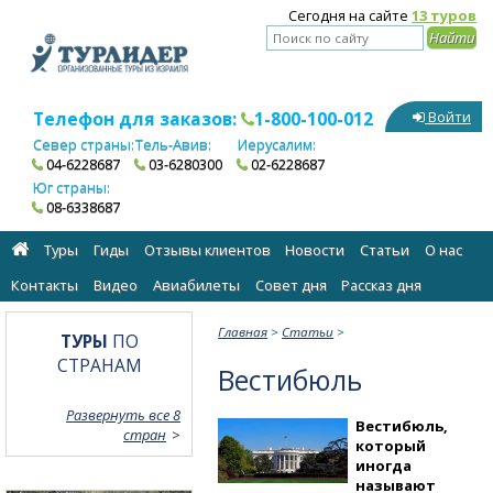
Сегодня на сайте
13 туров
Телефон для заказов:
1-800-100-012
Войти
Север страны:
Тель-Авив:
Иерусалим:
04-6228687
03-6280300
02-6228687
Юг страны:
08-6338687
Туры
Гиды
Отзывы клиентов
Новости
Статьи
О нас
Контакты
Видео
Авиабилеты
Cовет дня
Рассказ дня
Главная
>
Статьи
>
ТУРЫ
ПО
СТРАНАМ
Вестибюль
Развернуть все 8
Вестибюль,
стран
который
иногда
называют