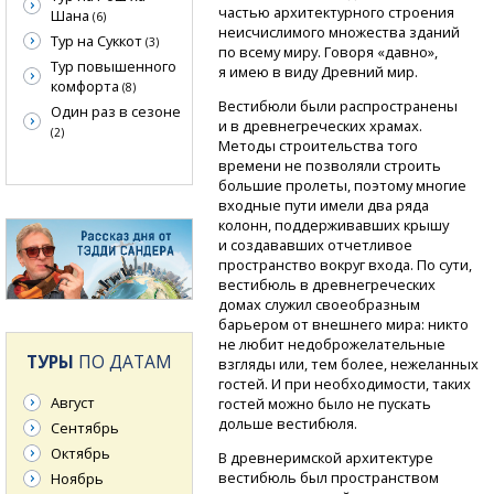
частью архитектурного строения
Шана
(6)
неисчислимого множества зданий
Тур на Суккот
(3)
по всему миру. Говоря «давно»,
Тур повышенного
я имею в виду Древний мир.
комфорта
(8)
Вестибюли были распространены
Один раз в сезоне
и в древнегреческих храмах.
(2)
Методы строительства того
времени не позволяли строить
большие пролеты, поэтому многие
входные пути имели два ряда
колонн, поддерживавших крышу
и создававших отчетливое
пространство вокруг входа. По сути,
вестибюль в древнегреческих
домах служил своеобразным
барьером от внешнего мира: никто
не любит недоброжелательные
ТУРЫ
ПО ДАТАМ
взгляды или, тем более, нежеланных
гостей. И при необходимости, таких
Август
гостей можно было не пускать
дольше вестибюля.
Сентябрь
Октябрь
В древнеримской архитектуре
вестибюль был пространством
Ноябрь