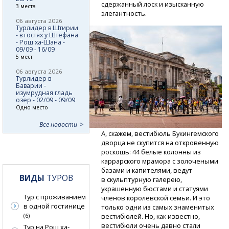
сдержанный лоск и изысканную
3 места
элегантность.
06 августа 2026
Турлидер в Штирии
- в гостях у Штефана
- Рош ха-Шана -
09/09 - 16/09
5 мест
06 августа 2026
Турлидер в
Баварии -
изумрудная гладь
озер - 02/09 - 09/09
Одно место
Все новости
А, скажем, вестибюль Букингемского
дворца не скупится на откровенную
роскошь: 44 белые колонны из
каррарского мрамора с золочеными
базами и капителями, ведут
ВИДЫ
ТУРОВ
в скульптурную галерею,
украшенную бюстами и статуями
Тур с проживанием
членов королевской семьи. И это
в одной гостинице
только одни из самых знаменитых
вестибюлей. Но, как известно,
(6)
вестибюли очень давно стали
Тур на Рош ха-