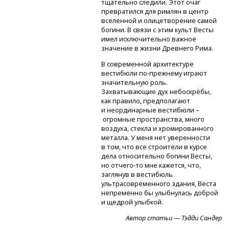
тщательно следили. Этот очаг
превратился для римлян в центр
вселенной и олицетворение самой
богини. В связи с этим культ Весты
имел исключительно важное
значение в жизни Древнего Рима.
В современной архитектуре
вестибюли
по-прежнему
играют
значительную роль.
Захватывающие дух небоскрёбы,
как правило, предполагают
и неординарные вестибюли –
огромные пространства, много
воздуха, стекла и хромированного
металла. У меня нет уверенности
в том, что все строители в курсе
дела относительно богини Весты,
но отчего-то
мне кажется, что,
заглянув в вестибюль
ультрасовременного здания, Веста
непременно бы улыбнулась доброй
и щедрой улыбкой.
Автор статьи — Тэдди Сандер