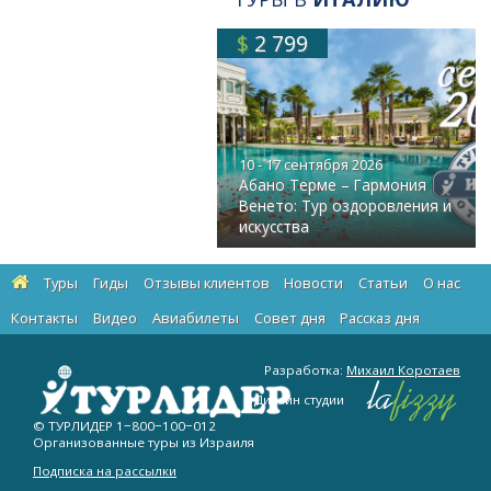
$
2 799
10 - 17 сентября 2026
Абано Терме – Гармония
Венето: Тур оздоровления и
искусства
Туры
Гиды
Отзывы клиентов
Новости
Статьи
О нас
Контакты
Видео
Авиабилеты
Cовет дня
Рассказ дня
Разработка:
Михаил Коротаев
Дизайн студии
© ТУРЛИДЕР
1−800−100−012
Организованные туры из Израиля
Подписка на рассылки