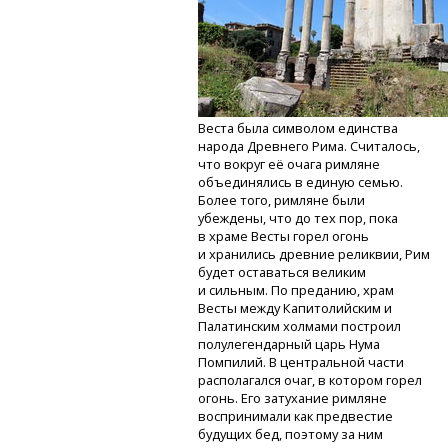
Веста была символом единства
народа Древнего Рима. Считалось,
что вокруг её очага римляне
объединялись в единую семью.
Более того, римляне были
убеждены, что до тех пор, пока
в храме Весты горел огонь
и хранились древние реликвии, Рим
будет оставаться великим
и сильным. По преданию, храм
Весты между Капитолийским и
Палатинским холмами построил
полулегендарный царь Нума
Помпилий. В центральной части
располагался очаг, в котором горел
огонь. Его затухание римляне
воспринимали как предвестие
будущих бед, поэтому за ним