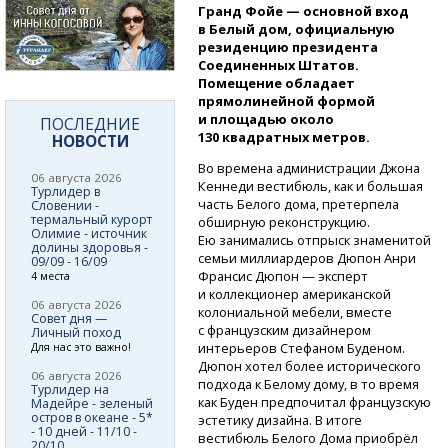
Гранд Фойе — основной вход
в Белый дом, официальную
резиденцию президента
Соединенных Штатов.
Помещение обладает
прямолинейной формой
и площадью около
ПОСЛЕДНИЕ
130 квадратных метров.
НОВОСТИ
Во времена администрации Джона
06 августа 2026
Кеннеди вестибюль, как и большая
Турлидер в
часть Белого дома, претерпела
Словении -
термальный курорт
обширную реконструкцию.
Олимие - источник
Ею занимались отпрыск знаменитой
долины здоровья -
семьи миллиардеров Дюпон Анри
09/09 - 16/09
Франсис Дюпон — эксперт
4 места
и коллекционер американской
06 августа 2026
колониальной мебели, вместе
Совет дня —
с французским дизайнером
Личный поход
интерьеров Стефаном Буденом.
Для нас это важно!
Дюпон хотел более исторического
06 августа 2026
подхода к Белому дому, в то время
Турлидер на
как Буден предпочитал французскую
Мадейре - зеленый
остров в океане - 5*
эстетику дизайна. В итоге
- 10 дней - 11/10 -
вестибюль Белого Дома приобрёл
20/10