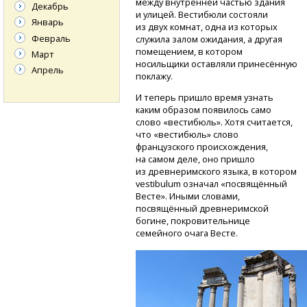
между внутренней частью здания
Декабрь
и улицей. Вестибюли состояли
Январь
из двух комнат, одна из которых
Февраль
служила залом ожидания, а другая
помещением, в котором
Март
носильщики оставляли принесённую
Апрель
поклажу.
И теперь пришло время узнать
каким образом появилось само
слово «вестибюль». Хотя считается,
что «вестибюль» слово
французского происхождения,
на самом деле, оно пришло
из древнеримского языка, в котором
vestibulum означал «посвящённый
Весте». Иными словами,
посвящённый древнеримской
богине, покровительнице
семейного очага Весте.