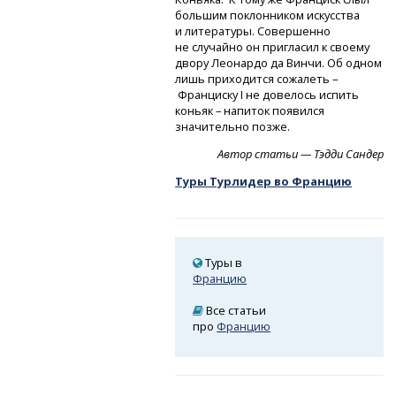
большим поклонником искусства
и литературы. Совершенно
не случайно он пригласил к своему
двору Леонардо да Винчи. Об одном
лишь приходится сожалеть –
Франциску I не довелось испить
коньяк – напиток появился
значительно позже.
Автор статьи — Тэдди Сандер
Туры Турлидер во Францию
Туры в
Францию
Все статьи
про
Францию