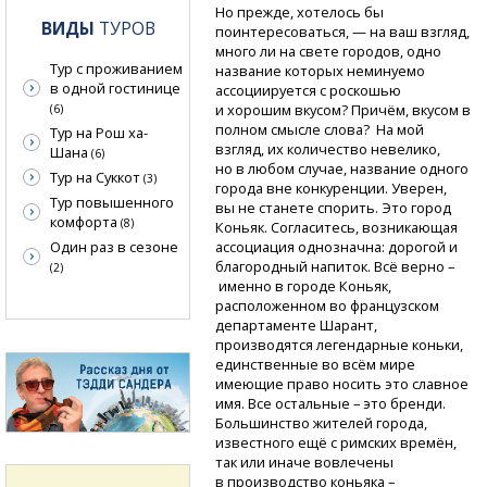
Но прежде, хотелось бы
ВИДЫ
ТУРОВ
поинтересоваться, — на ваш взгляд,
много ли на свете городов, одно
Тур с проживанием
название которых неминуемо
в одной гостинице
ассоциируется с роскошью
и хорошим вкусом? Причём, вкусом в
(6)
полном смысле слова? На мой
Тур на Рош ха-
взгляд, их количество невелико,
Шана
(6)
но в любом случае, название одного
Тур на Суккот
(3)
города вне конкуренции. Уверен,
Тур повышенного
вы не станете спорить. Это город
комфорта
(8)
Коньяк. Согласитесь, возникающая
Один раз в сезоне
ассоциация однозначна: дорогой и
благородный напиток. Всё верно –
(2)
именно в городе Коньяк,
расположенном во французском
департаменте Шарант,
производятся легендарные коньки,
единственные во всём мире
имеющие право носить это славное
имя. Все остальные – это бренди.
Большинство жителей города,
известного ещё с римских времён,
так или иначе вовлечены
в производство коньяка –