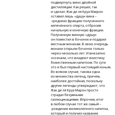
подвергнуть вино двойной
дистилляции. Как решил, так
и сделал: Жак де ля Круа Макрон
оставил лишь «душу» вина –
среднюю фракцию полученного
кипячённого спирта, отбросив
начальную и конечную фракции.
Полученную винную «душу»
он поместил в бочонок и подарил
местным монахам. В свою очередь
монахи открыли бочонок только
через несколько лет. И внезапно
осознали, что владеют воистину
божественным напитком. По сути
это и был первый настоящий коньяк.
Во всяком случае, такова одна
из множества легенд, причём,
наиболее достойная, поскольку
другие легенды утверждают, что
Жак де ля Круа Марон просто
страдал безумными
галлюцинациями. Впрочем, итог
в любом случае тот же самый –
рождение великолепного напитка,
который и получил название