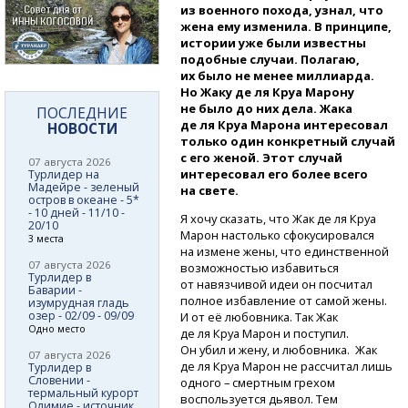
из военного похода, узнал, что
жена ему изменила. В принципе,
истории уже были известны
подобные случаи. Полагаю,
их было не менее миллиарда.
Но Жаку де ля Круа Марону
не было до них дела. Жака
ПОСЛЕДНИЕ
де ля Круа Марона интересовал
НОВОСТИ
только один конкретный случай
с его женой. Этот случай
07 августа 2026
интересовал его более всего
Турлидер на
Мадейре - зеленый
на свете.
остров в океане - 5*
- 10 дней - 11/10 -
Я хочу сказать, что Жак де ля Круа
20/10
Марон настолько сфокусировался
3 места
на измене жены, что единственной
07 августа 2026
возможностью избавиться
Турлидер в
от навязчивой идеи он посчитал
Баварии -
полное избавление от самой жены.
изумрудная гладь
озер - 02/09 - 09/09
И от её любовника. Так Жак
Одно место
де ля Круа Марон и поступил.
Он убил и жену, и любовника. Жак
07 августа 2026
де ля Круа Марон не рассчитал лишь
Турлидер в
Словении -
одного – смертным грехом
термальный курорт
воспользуется дьявол. Тем
Олимие - источник