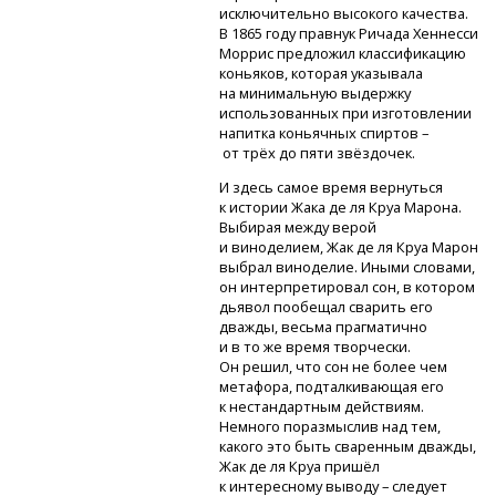
исключительно высокого качества.
В 1865 году правнук Ричада Хеннесси
Моррис предложил классификацию
коньяков, которая указывала
на минимальную выдержку
использованных при изготовлении
напитка коньячных спиртов –
от трёх до пяти звёздочек.
И здесь самое время вернуться
к истории Жака де ля Круа Марона.
Выбирая между верой
и виноделием, Жак де ля Круа Марон
выбрал виноделие. Иными словами,
он интерпретировал сон, в котором
дьявол пообещал сварить его
дважды, весьма прагматично
и в то же время творчески.
Он решил, что сон не более чем
метафора, подталкивающая его
к нестандартным действиям.
Немного поразмыслив над тем,
какого это быть сваренным дважды,
Жак де ля Круа пришёл
к интересному выводу – следует