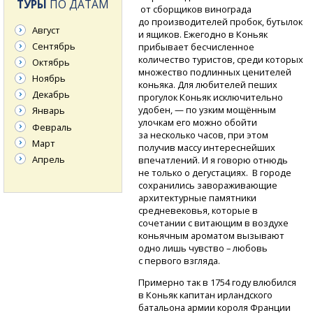
ТУРЫ
ПО ДАТАМ
от сборщиков винограда
до производителей пробок, бутылок
Август
и ящиков. Ежегодно в Коньяк
Сентябрь
прибывает бесчисленное
количество туристов, среди которых
Октябрь
множество подлинных ценителей
Ноябрь
коньяка. Для любителей пеших
Декабрь
прогулок Коньяк исключительно
удобен, — по узким мощённым
Январь
улочкам его можно обойти
Февраль
за несколько часов, при этом
Март
получив массу интереснейших
Апрель
впечатлений. И я говорю отнюдь
не только о дегустациях. В городе
сохранились завораживающие
архитектурные памятники
средневековья, которые в
сочетании с витающим в воздухе
коньячным ароматом вызывают
одно лишь чувство – любовь
с первого взгляда.
Примерно так в 1754 году влюбился
в Коньяк капитан ирландского
батальона армии короля Франции