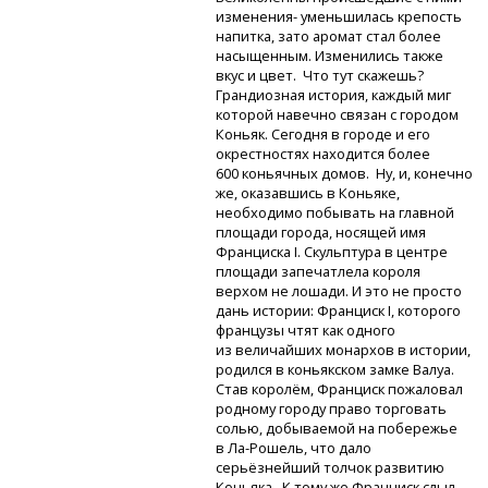
изменения- уменьшилась крепость
напитка, зато аромат стал более
насыщенным. Изменились также
вкус и цвет. Что тут скажешь?
Грандиозная история, каждый миг
которой навечно связан с городом
Коньяк. Сегодня в городе и его
окрестностях находится более
600 коньячных домов. Ну, и, конечно
же, оказавшись в Коньяке,
необходимо побывать на главной
площади города, носящей имя
Франциска I. Скульптура в центре
площади запечатлела короля
верхом не лошади. И это не просто
дань истории: Франциск I, которого
французы чтят как одного
из величайших монархов в истории,
родился в коньякском замке Валуа.
Став королём, Франциск пожаловал
родному городу право торговать
солью, добываемой на побережье
в Ла-Рошель,
что дало
серьёзнейший толчок развитию
Коньяка. К тому же Франциск слыл