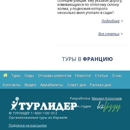
солнцем улицам. Ему указали дорогу,
извивающуюся по отлогому склону
холма, у подножия которого
несколько вилл утопало в садах".
Подробнее
Все статьи
ТУРЫ В
ФРАНЦИЮ
Туры
Гиды
Отзывы клиентов
Новости
Статьи
О нас
Контакты
Видео
Авиабилеты
Cовет дня
Рассказ дня
Разработка:
Михаил Коротаев
Дизайн студии
© ТУРЛИДЕР
1−800−100−012
Организованные туры из Израиля
Подписка на рассылки