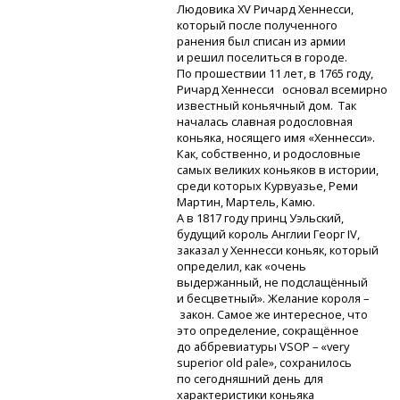
Людовика XV Ричард Хеннесси,
который после полученного
ранения был списан из армии
и решил поселиться в городе.
По прошествии 11 лет, в 1765 году,
Ричард Хеннесси основал всемирно
известный коньячный дом. Так
началась славная родословная
коньяка, носящего имя «Хеннесси».
Как, собственно, и родословные
самых великих коньяков в истории,
среди которых Курвуазье, Реми
Мартин, Мартель, Камю.
А в 1817 году принц Уэльский,
будущий король Англии Георг IV,
заказал у Хеннесси коньяк, который
определил, как «очень
выдержанный, не подслащённый
и бесцветный». Желание короля –
закон. Самое же интересное, что
это определение, сокращённое
до аббревиатуры VSOP – «very
superior old pale», сохранилось
по сегодняшний день для
характеристики коньяка