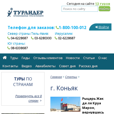
Сегодня на сайте
13 туров
Телефон для заказов:
1-800-100-012
Войти
Север страны:
Тель-Авив:
Иерусалим:
04-6228687
03-6280300
02-6228687
Юг страны:
08-6338687
Туры
Гиды
Отзывы клиентов
Новости
Статьи
О нас
Контакты
Видео
Авиабилеты
Cовет дня
Рассказ дня
Главная
>
Статьи
>
ТУРЫ
ПО
СТРАНАМ
г. Коньяк
Развернуть все 8
Рыцарь Жак
стран
де ля Круа
Марон,
вернувшись