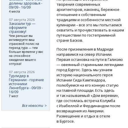
долины здоровья -
творения современных
09/09 - 16/09
архитекторов, наконец, бережное
4 места
отношение к собственным
традициям и особенности местной
07 августа 2026
Заказали тур —
кулинарии – все это мы попытаемся
оформите
охватить и прочувствовать в нашем
страховку!
путешествии по гостеприимной
Чем раньше вы
активируете ваш
стране Басков.
страховой полис на
период тура — тем
После приземления в Мадриде
больше времени у вас
направимся на север Испании.
на спокойное
Первая остановка на пути в Галисию
ожидание вашего
отпуска!
— овеянный старинными легендами
город Бургос. Здесь мы узнаем
07 августа 2026
историю национального героя
Турлидер в
Германии - горячие
Испании Сида Кампеадора,
источники
полюбуемся на его конную статую
Люнебурга - 09/09 -
на главной площади. Есть здесь
16/09
и так называемый «Дом веревки»,
7 мест
где состоялась встреча Колумба
Все новости
с Изабеллой и Фердинандом после
возвращения из Америки.
Размещение и отдых в отеле
в Бургосе.