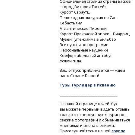
Официальная столица страны Басков
– город
Витория-Гастейс
Курорт Сараутц
Пешеходная экскурсия по Сан
Себастьяну
Атлантические Пиренеи
Курорт Прекрасной эпохи – Биарриц
Музей Гуггенхайма в Бильбао
Все пункты по программе
Персональные наушники
Комфортабельный автобус
Услуги гида
Ваш отпуск приближается — ждем
вас в Стране Басков!
Туры Турлидер в Испанию
________________________________
На нашей странице в Фейсбук
вы можете первыми видеть отзывы
только что вернувшихся туристов,
свежие фотографии и обмениваться
мнениями и впечатлениями.
Присоединяйтесь к нашей
группе