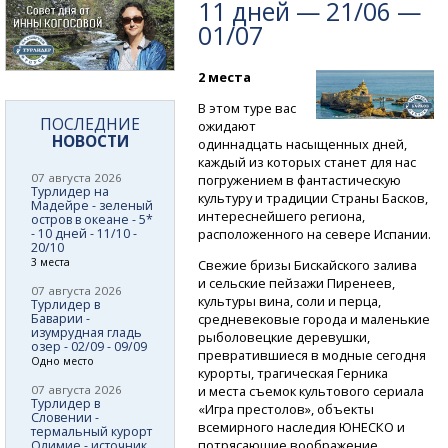
11 дней — 21/06 —
01/07
2 места
В этом туре вас
ПОСЛЕДНИЕ
ожидают
НОВОСТИ
одиннадцать насыщенных дней,
каждый из которых станет для нас
07 августа 2026
погружением в фантастическую
Турлидер на
культуру и традиции Страны Басков,
Мадейре - зеленый
интереснейшего региона,
остров в океане - 5*
- 10 дней - 11/10 -
расположенного на севере Испании.
20/10
3 места
Свежие бризы Бискайского залива
и сельские пейзажи Пиренеев,
07 августа 2026
культуры вина, соли и перца,
Турлидер в
Баварии -
средневековые города и маленькие
изумрудная гладь
рыболовецкие деревушки,
озер - 02/09 - 09/09
превратившиеся в модные сегодня
Одно место
курорты, трагическая Герника
07 августа 2026
и места съемок культового сериала
Турлидер в
«Игра престолов», объекты
Словении -
всемирного наследия ЮНЕСКО и
термальный курорт
потрясающие воображение
Олимие - источник