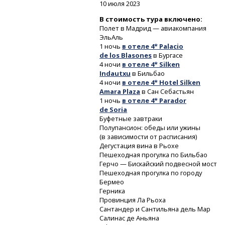
10 июля 2023
В стоимость тура включено:
Полет в Мадрид — авиакомпания
ЭльАль
1 ночь
в отеле 4* Palacio
de los Blasones
в Бургасе
4 ночи
в отеле 4* Silken
Indautxu
в Бильбао
4 ночи
в отеле 4* Hotel Silken
Amara Plaza
в Сан Себастьян
1 ночь
в отеле 4* Parador
de Soria
Буфетные завтраки
Полупансион: обеды или ужины
(в зависимости от расписания)
Дегустация вина в Рьохе
Пешеходная прогулка по Бильбао
Герчо — Бискайский подвесной мост
Пешеходная прогулка по городу
Бермео
Герника
Провинция Ла Рьоха
Сантандер и Сантильяна дель Мар
Салинас де Аньяна