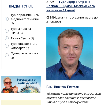
21/06 —
Турлидер в Стране
ВИДЫ
ТУРОВ
Басков — бризы Бискайского
залива — 11 дней
Тур с проживанием
€3899 Цена на последние места до
в одной гостинице
21.06.2026
(6)
Тур на Рош ха-
Шана
(6)
Тур на Суккот
(3)
Тур повышенного
комфорта
(8)
Один раз в сезоне
(2)
Гид -
Виктор Груман
«Думаете легко написать отзыв, если
вместо слов сплошные восторги ?!
Это я о туре в страну Басков