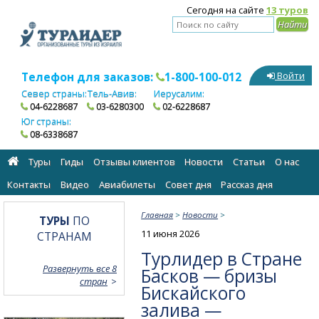
Сегодня на сайте
13 туров
Телефон для заказов:
1-800-100-012
Войти
Север страны:
Тель-Авив:
Иерусалим:
04-6228687
03-6280300
02-6228687
Юг страны:
08-6338687
Туры
Гиды
Отзывы клиентов
Новости
Статьи
О нас
Контакты
Видео
Авиабилеты
Cовет дня
Рассказ дня
Главная
>
Новости
>
ТУРЫ
ПО
11 июня 2026
СТРАНАМ
Турлидер в Стране
Развернуть все 8
Басков — бризы
стран
Бискайского
залива —