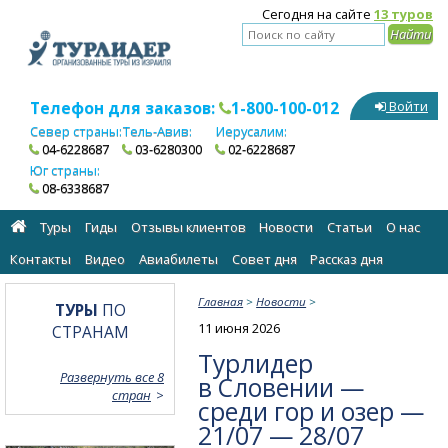
Сегодня на сайте
13 туров
Телефон для заказов:
1-800-100-012
Войти
Север страны:
Тель-Авив:
Иерусалим:
04-6228687
03-6280300
02-6228687
Юг страны:
08-6338687
Туры
Гиды
Отзывы клиентов
Новости
Статьи
О нас
Контакты
Видео
Авиабилеты
Cовет дня
Рассказ дня
Главная
>
Новости
>
ТУРЫ
ПО
11 июня 2026
СТРАНАМ
Турлидер
Развернуть все 8
в Словении —
стран
среди гор и озер —
21/07 — 28/07