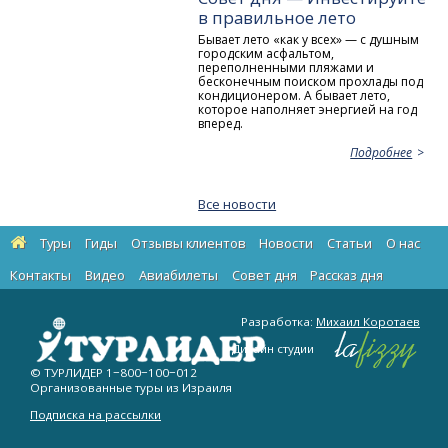
в правильное лето
Бывает лето «как у всех» — с душным
городским асфальтом,
переполненными пляжами и
бесконечным поиском прохлады под
кондиционером. А бывает лето,
которое наполняет энергией на год
вперед.
Подробнее
Все новости
Туры
Гиды
Отзывы клиентов
Новости
Статьи
О нас
Контакты
Видео
Авиабилеты
Cовет дня
Рассказ дня
Разработка:
Михаил Коротаев
Дизайн студии
© ТУРЛИДЕР
1−800−100−012
Организованные туры из Израиля
Подписка на рассылки