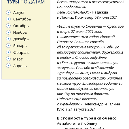
ТУРЫ
ПО ДАТАМ
Всего наилучшего и всяческих успехов!!
Ваш подопечный
Леонид.СПАСИБО!!!»
Надежда
Август
и Леонид Кричевер 08 июля 2021
Сентябрь
Октябрь
«Были в туре по Словении — Среди гор
и озер с 27 июля 2021 года
Ноябрь
с замечательным гидом Ирочкой
Декабрь
Пашагич. Большое спасибо
Январь
ей за прекрасные экскурсии и общую
атмосферу спокойствия, дружелюбия
Февраль
и отдыха. Спасибо гиду Элле
Март
из Клагенфурта за замечательную
Апрель
экскурсию. Спасибо всей команде
Турлидера — Инне, Ольге и Андрею
за прекрасную организацию, начиная
с заказа тура. Благодарим водителей
наших автобусов, за безопасную
поездку по тяжёлым дорогам.
Надеемся ещё поехать
с Турлидером.»
Александр и Галина
Ключ
21 августа 2021
В стоимость тура включено:
Авиабилет в Любляну
— авиакомпания Исраэйр