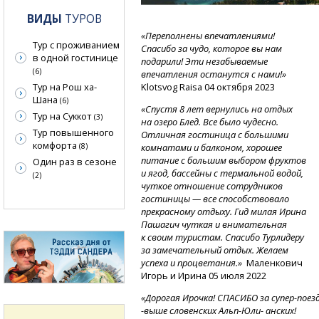
ВИДЫ
ТУРОВ
«Переполнены впечатлениями!
Тур с проживанием
Спасибо за чудо, которое вы нам
в одной гостинице
подарили! Эти незабываемые
(6)
впечатления останутся с нами!»
Тур на Рош ха-
Klotsvog Raisa 04 октября 2023
Шана
(6)
«Спустя 8 лет вернулись на отдых
Тур на Суккот
(3)
на озеро Блед. Все было чудесно.
Тур повышенного
Отличная гостиница с большими
комфорта
(8)
комнатами и балконом, хорошее
питание с большим выбором фруктов
Один раз в сезоне
и ягод, бассейны с термальной водой,
(2)
чуткое отношение сотрудников
гостиницы — все способствовало
прекрасному отдыху. Гид милая Ирина
Пашагич чуткая и внимательная
к своим туристам. Спасибо Турлидеру
за замечательный отдых. Желаем
успеха и процветания.»
Маленкович
Игорь и Ирина 05 июля 2022
«Дорогая
Ирочка!
СПАСИБО
за супер-поезд
-
выше
словенских
Альп-Юли-
анских!