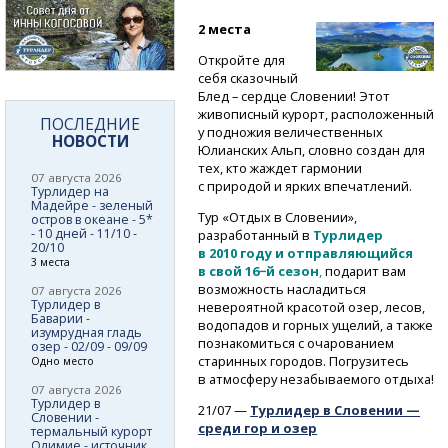
2 места
Откройте для
себя сказочный
Блед – сердце Словении! Этот
живописный курорт, расположенный
ПОСЛЕДНИЕ
у подножия величественных
НОВОСТИ
Юлианских Альп, словно создан для
тех, кто жаждет гармонии
07 августа 2026
с природой и ярких впечатлений.
Турлидер на
Мадейре - зеленый
Тур «Отдых в Словении»,
остров в океане - 5*
- 10 дней - 11/10 -
разработанный в
Турлидер
20/10
в 2010 году и отправляющийся
3 места
в свой 16−й сезон
,
подарит вам
возможность насладиться
07 августа 2026
Турлидер в
невероятной красотой озер, лесов,
Баварии -
водопадов и горных ущелий, а также
изумрудная гладь
познакомиться с очарованием
озер - 02/09 - 09/09
старинных городов. Погрузитесь
Одно место
в атмосферу незабываемого отдыха!
07 августа 2026
Турлидер в
21/07 —
Турлидер в Словении —
Словении -
среди гор и озер
термальный курорт
Олимие - источник