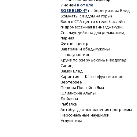
7 ночей
в отеле
ROSE BLED 4*
на берегу озера Блед
(комнаты с видом на горы)
Вход
в СПА-центр
отеля: бассейн,
гидромассажная ванна/джакузи,
Спа-лаундж/зона
для релаксации,
парная
Фитнес-центр
Завтраки и обеды/ужины
— полупансион
Круиз по озеру Бохинь и водопад
Савица
Замок Блед
Каринтия — Клагенфурт и озеро
Вертерзее
Пещера Постойна Яма
Юлианские Альпы
Любляна
Рыбалка
Автобус для выполнения программы
Персональные наушники
Услуги гида
________________________________