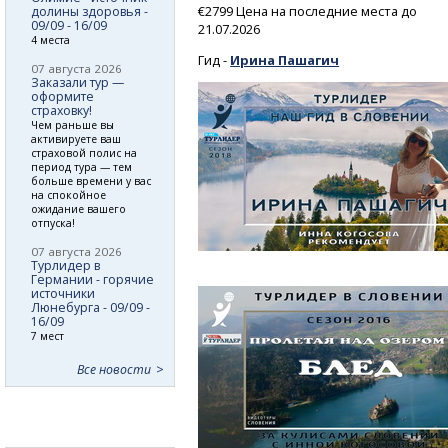
€2799 Цена на последние места до
долины здоровья -
09/09 - 16/09
21.07.2026
4 места
Гид -
Ирина Пашагич
07 августа 2026
Заказали тур —
оформите
страховку!
Чем раньше вы
активируете ваш
страховой полис на
период тура — тем
больше времени у вас
на спокойное
ожидание вашего
отпуска!
07 августа 2026
Турлидер в
Германии - горячие
источники
Люнебурга - 09/09 -
16/09
7 мест
Все новости