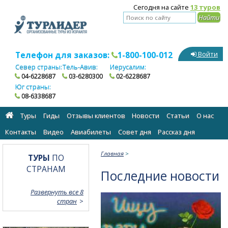
Сегодня на сайте
13 туров
Телефон для заказов:
1-800-100-012
Войти
Север страны:
Тель-Авив:
Иерусалим:
04-6228687
03-6280300
02-6228687
Юг страны:
08-6338687
Туры
Гиды
Отзывы клиентов
Новости
Статьи
О нас
Контакты
Видео
Авиабилеты
Cовет дня
Рассказ дня
Главная
>
ТУРЫ
ПО
СТРАНАМ
Последние новости
Развернуть все 8
стран