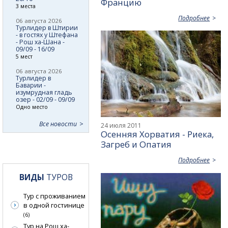
Францию
3 места
Подробнее
06 августа 2026
Турлидер в Штирии
- в гостях у Штефана
- Рош ха-Шана -
09/09 - 16/09
5 мест
06 августа 2026
Турлидер в
Баварии -
изумрудная гладь
озер - 02/09 - 09/09
Одно место
Все новости
24 июля 2011
Осенняя Хорватия - Риека,
Загреб и Опатия
Подробнее
ВИДЫ
ТУРОВ
Тур с проживанием
в одной гостинице
(6)
Тур на Рош ха-