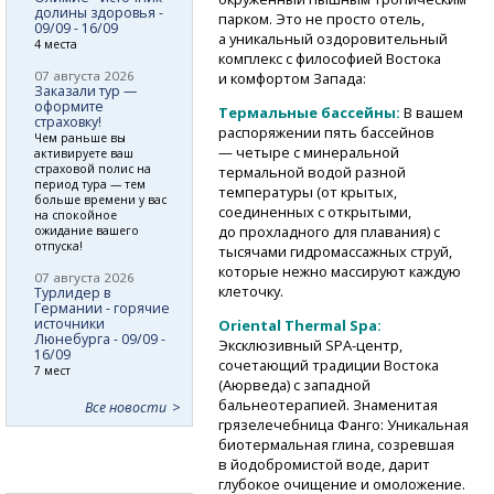
долины здоровья -
парком. Это не просто отель,
09/09 - 16/09
а уникальный оздоровительный
4 места
комплекс с философией Востока
07 августа 2026
и комфортом Запада:
Заказали тур —
оформите
Термальные бассейны:
В вашем
страховку!
распоряжении пять бассейнов
Чем раньше вы
— четыре с минеральной
активируете ваш
страховой полис на
термальной водой разной
период тура — тем
температуры (от крытых,
больше времени у вас
соединенных с открытыми,
на спокойное
до прохладного для плавания) с
ожидание вашего
отпуска!
тысячами гидромассажных струй,
которые нежно массируют каждую
07 августа 2026
клеточку.
Турлидер в
Германии - горячие
источники
Oriental Thermal Spa:
Люнебурга - 09/09 -
Эксклюзивный
SPA-центр,
16/09
сочетающий традиции Востока
7 мест
(Аюрведа) с западной
бальнеотерапией. Знаменитая
Все новости
грязелечебница Фанго: Уникальная
биотермальная глина, созревшая
в йодобромистой воде, дарит
глубокое очищение и омоложение.