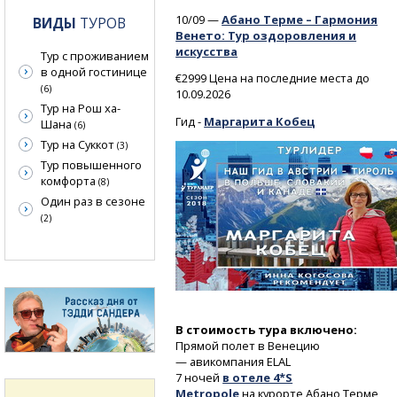
10/09 —
Абано Терме – Гармония
ВИДЫ
ТУРОВ
Венето: Тур оздоровления и
искусства
Тур с проживанием
в одной гостинице
€2999 Цена на последние места до
(6)
10.09.2026
Тур на Рош ха-
Гид -
Маргарита Кобец
Шана
(6)
Тур на Суккот
(3)
Тур повышенного
комфорта
(8)
Один раз в сезоне
(2)
В стоимость тура включено:
Прямой полет в Венецию
— авикомпания ELAL
7 ночей
в отеле 4*S
Metropole
на курорте Абано Терме