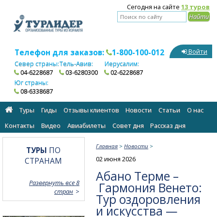
Сегодня на сайте
13 туров
Телефон для заказов:
1-800-100-012
Войти
Север страны:
Тель-Авив:
Иерусалим:
04-6228687
03-6280300
02-6228687
Юг страны:
08-6338687
Туры
Гиды
Отзывы клиентов
Новости
Статьи
О нас
Контакты
Видео
Авиабилеты
Cовет дня
Рассказ дня
Главная
>
Новости
>
ТУРЫ
ПО
02 июня 2026
СТРАНАМ
Абано Терме –
Развернуть все 8
Гармония Венето:
стран
Тур оздоровления
и искусства —