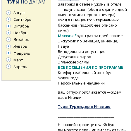
ТУРЫ
ПО ДАТАМ
Завтраки в отеле и ужины в отеле
— полупансион (обед в один из дней
Август
вместо ужина первого вечера)
Сентябрь
Вход
в СПА-центр:
5 термальных
бассейнов (подробнее описано
Октябрь
ниже)
Ноябрь
Массаж *
один раз за пребывание
Декабрь
Экскурсии по Венеции, Виченце,
Падуе
Январь
Винодельня и дегустация
Февраль
Дегустация сыров
Март
Эгуанские холмы
Апрель
ВСЕ ПОСЕЩЕНИЯ ПО ПРОГРАММЕ
Комфортмабельный автобус
Услуги гида
Персональные наушники
Ваш отпуск приближается — ждем
вас в Италии!
Туры Турлидер в Италию
________________________________
На нашей странице в Фейсбук
вы можете первыми видеть отзывы