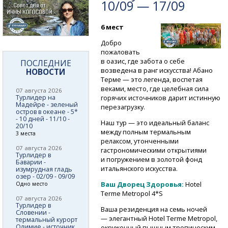
10/09 — 17/09
6 мест
Добро
пожаловать
в оазис, где забота о себе
ПОСЛЕДНИЕ
возведена в ранг искусства! Абано
НОВОСТИ
Терме — это легенда, воспетая
веками, место, где целебная сила
07 августа 2026
Турлидер на
горячих источников дарит истинную
Мадейре - зеленый
перезагрузку.
остров в океане - 5*
- 10 дней - 11/10 -
Наш тур — это идеальный баланс
20/10
между полным термальным
3 места
релаксом, утонченными
07 августа 2026
гастрономическими открытиями
Турлидер в
и погружением в золотой фонд
Баварии -
итальянского искусства.
изумрудная гладь
озер - 02/09 - 09/09
Ваш Дворец Здоровья:
Hotel
Одно место
Terme Metropol 4*S
07 августа 2026
Турлидер в
Ваша резиденция на семь ночей
Словении -
— элегантный Hotel Terme Metropol,
термальный курорт
Олимие - источник
окруженный пышным тропическим