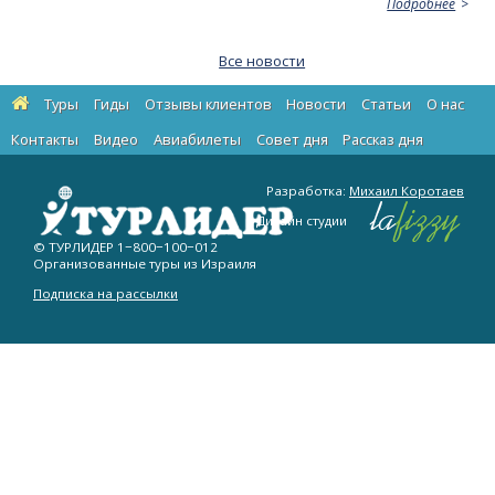
Подробнее
Все новости
Туры
Гиды
Отзывы клиентов
Новости
Статьи
О нас
Контакты
Видео
Авиабилеты
Cовет дня
Рассказ дня
Разработка:
Михаил Коротаев
Дизайн студии
© ТУРЛИДЕР
1−800−100−012
Организованные туры из Израиля
Подписка на рассылки