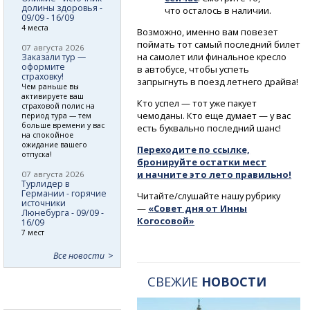
долины здоровья -
что осталось в наличии.
09/09 - 16/09
4 места
Возможно, именно вам повезет
поймать тот самый последний билет
07 августа 2026
на самолет или финальное кресло
Заказали тур —
оформите
в автобусе, чтобы успеть
страховку!
запрыгнуть в поезд летнего драйва!
Чем раньше вы
активируете ваш
Кто успел — тот уже пакует
страховой полис на
чемоданы. Кто еще думает — у вас
период тура — тем
больше времени у вас
есть буквально последний шанс!
на спокойное
ожидание вашего
Переходите по ссылке,
отпуска!
бронируйте остатки мест
и начните это лето правильно!
07 августа 2026
Турлидер в
Германии - горячие
Читайте/слушайте нашу рубрику
источники
—
«Совет дня от Инны
Люнебурга - 09/09 -
Когосовой»
16/09
7 мест
Все новости
СВЕЖИЕ
НОВОСТИ