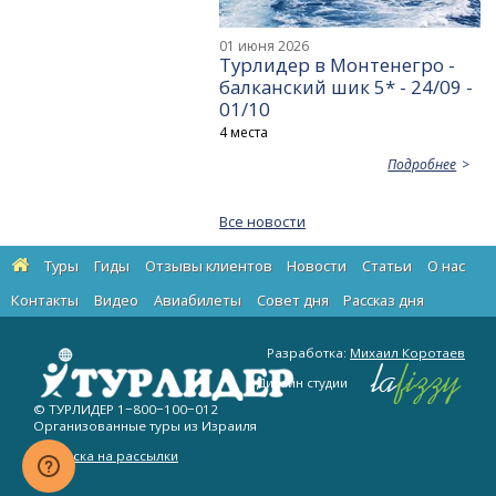
01 июня 2026
Турлидер в Монтенегро -
балканский шик 5* - 24/09 -
01/10
4 места
Подробнее
Все новости
Туры
Гиды
Отзывы клиентов
Новости
Статьи
О нас
Контакты
Видео
Авиабилеты
Cовет дня
Рассказ дня
Разработка:
Михаил Коротаев
Дизайн студии
© ТУРЛИДЕР
1−800−100−012
Организованные туры из Израиля
Подписка на рассылки