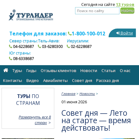
Сегодня на сайте
13 туров
Телефон для заказов:
1-800-100-012
Войти
Север страны:
Тель-Авив:
Иерусалим:
04-6228687
03-6280300
02-6228687
Юг страны:
08-6338687
Туры
Гиды
Отзывы клиентов
Новости
Статьи
О нас
Контакты
Видео
Авиабилеты
Cовет дня
Рассказ дня
Главная
>
Новости
>
ТУРЫ
ПО
01 июня 2026
СТРАНАМ
Совет дня — Лето
Развернуть все 8
на старте — время
стран
действовать!