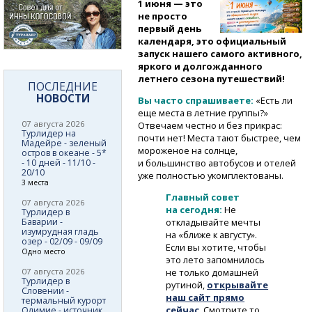
1 июня — это
не просто
первый день
календаря, это официальный
запуск нашего самого активного,
яркого и долгожданного
летнего сезона путешествий!
ПОСЛЕДНИЕ
НОВОСТИ
Вы часто спрашиваете:
«Есть ли
еще места в летние группы?»
07 августа 2026
Отвечаем честно и без прикрас:
Турлидер на
почти нет! Места тают быстрее, чем
Мадейре - зеленый
мороженое на солнце,
остров в океане - 5*
- 10 дней - 11/10 -
и большинство автобусов и отелей
20/10
уже полностью укомплектованы.
3 места
Главный совет
07 августа 2026
на сегодня:
Не
Турлидер в
Баварии -
откладывайте мечты
изумрудная гладь
на «ближе к августу».
озер - 02/09 - 09/09
Если вы хотите, чтобы
Одно место
это лето запомнилось
07 августа 2026
не только домашней
Турлидер в
рутиной,
открывайте
Словении -
наш сайт прямо
термальный курорт
сейчас
. Смотрите то,
Олимие - источник