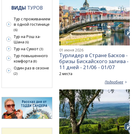
ВИДЫ
ТУРОВ
Тур с проживанием
в одной гостинице
(6)
Тур на Рош ха-
Шана
(6)
Тур на Суккот
(3)
01 июня 2026
Турлидер в Стране Басков -
Тур повышенного
бризы Бискайского залива -
комфорта
(8)
11 дней - 21/06 - 01/07
Один раз в сезоне
2 места
(2)
Подробнее