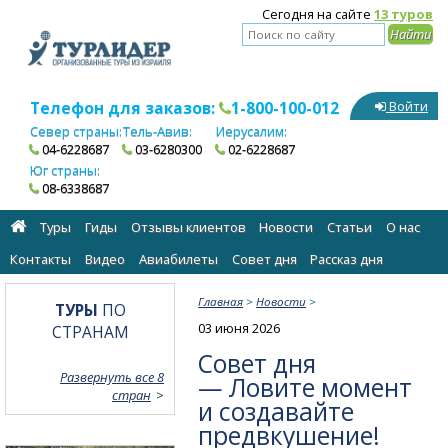
Сегодня на сайте
13 туров
Телефон для заказов:
1-800-100-012
Войти
Север страны:
Тель-Авив:
Иерусалим:
04-6228687
03-6280300
02-6228687
Юг страны:
08-6338687
Туры
Гиды
Отзывы клиентов
Новости
Статьи
О нас
Контакты
Видео
Авиабилеты
Cовет дня
Рассказ дня
Главная
>
Новости
>
ТУРЫ
ПО
03 июня 2026
СТРАНАМ
Совет дня
Развернуть все 8
— Ловите момент
стран
и создавайте
предвкушение!