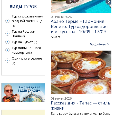
ВИДЫ
ТУРОВ
Тур с проживанием
03 июня 2026
Абано Терме – Гармония
в одной гостинице
Венето: Тур оздоровления
(6)
и искусства - 10/09 - 17/09
Тур на Рош ха-
Шана
(6)
6 мест
Тур на Суккот
(3)
Подробнее
Тур повышенного
комфорта
(8)
Один раз в сезоне
(2)
03 июня 2026
Рассказ дня - Тапас — стиль
жизни
Быть королём всегда нелегко, но быть