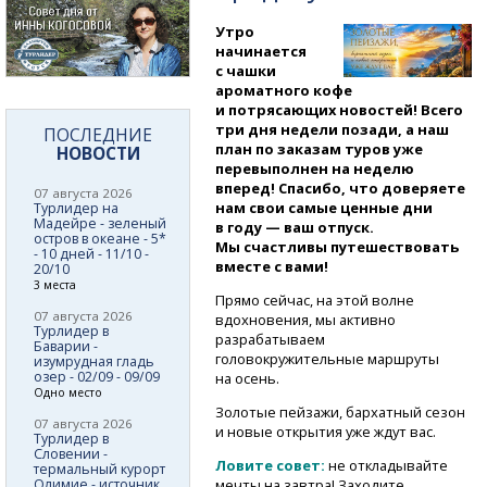
Утро
начинается
с чашки
ароматного кофе
и потрясающих новостей! Всего
три дня недели позади, а наш
ПОСЛЕДНИЕ
план по заказам туров уже
НОВОСТИ
перевыполнен на неделю
вперед! Спасибо, что доверяете
07 августа 2026
нам свои самые ценные дни
Турлидер на
Мадейре - зеленый
в году — ваш отпуск.
остров в океане - 5*
Мы счастливы путешествовать
- 10 дней - 11/10 -
вместе с вами!
20/10
3 места
Прямо сейчас, на этой волне
07 августа 2026
вдохновения, мы активно
Турлидер в
разрабатываем
Баварии -
головокружительные маршруты
изумрудная гладь
озер - 02/09 - 09/09
на осень.
Одно место
Золотые пейзажи, бархатный сезон
07 августа 2026
и новые открытия уже ждут вас.
Турлидер в
Словении -
Ловите совет:
не откладывайте
термальный курорт
Олимие - источник
мечты на завтра! Заходите,