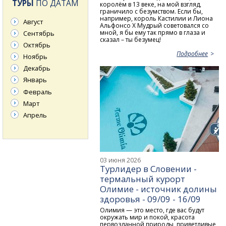
ТУРЫ
ПО ДАТАМ
королём в 13 веке, на мой взгляд,
граничило с безумством. Если бы,
например, король Кастилии и Лиона
Август
Альфонсо X Мудрый советовался со
мной, я бы ему так прямо в глаза и
Сентябрь
сказал – ты безумец!
Октябрь
Подробнее
Ноябрь
Декабрь
Январь
Февраль
Март
Апрель
03 июня 2026
Турлидер в Словении -
термальный курорт
Олимие - источник долины
здоровья - 09/09 - 16/09
Олимия — это место, где вас будут
окружать мир и покой, красота
первозданной природы, приветливые