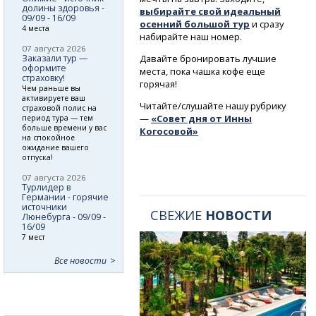
долины здоровья -
выбирайте свой идеальный
09/09 - 16/09
осенний большой тур
и сразу
4 места
набирайте наш номер.
07 августа 2026
Заказали тур —
Давайте бронировать лучшие
оформите
места, пока чашка кофе еще
страховку!
горячая!
Чем раньше вы
активируете ваш
Читайте/слушайте нашу рубрику
страховой полис на
—
«Совет дня от Инны
период тура — тем
больше времени у вас
Когосовой»
на спокойное
ожидание вашего
отпуска!
07 августа 2026
Турлидер в
Германии - горячие
источники
СВЕЖИЕ
НОВОСТИ
Люнебурга - 09/09 -
16/09
7 мест
Все новости