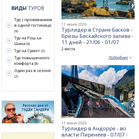
ВИДЫ
ТУРОВ
Тур с проживанием
11 июня 2026
в одной гостинице
Турлидер в Стране Басков -
(6)
бризы Бискайского залива -
Тур на Рош ха-
11 дней - 21/06 - 01/07
Шана
(6)
2 места
Тур на Суккот
(3)
Тур повышенного
Подробнее
комфорта
(8)
Один раз в сезоне
(2)
11 июня 2026
Турлидер в Андорре - во
власти Пиренеев - 07/07 -