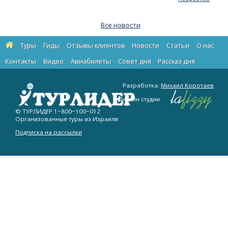
Все новости
Туры
Гиды
Отзывы клиентов
Новости
Статьи
О нас
Контакты
Видео
Авиабилеты
Cовет дня
Рассказ дня
Разработка:
Михаил Коротаев
Дизайн студии
© ТУРЛИДЕР
1−800−100−012
Организованные туры из Израиля
Подписка на рассылки