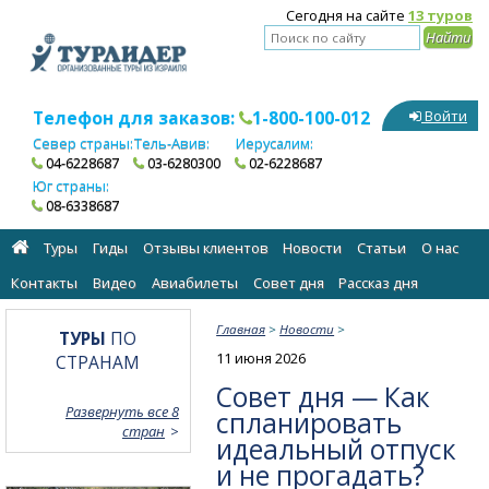
Сегодня на сайте
13 туров
Телефон для заказов:
1-800-100-012
Войти
Север страны:
Тель-Авив:
Иерусалим:
04-6228687
03-6280300
02-6228687
Юг страны:
08-6338687
Туры
Гиды
Отзывы клиентов
Новости
Статьи
О нас
Контакты
Видео
Авиабилеты
Cовет дня
Рассказ дня
Главная
>
Новости
>
ТУРЫ
ПО
11 июня 2026
СТРАНАМ
Совет дня — Как
Развернуть все 8
спланировать
стран
идеальный отпуск
и не прогадать?