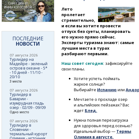
Лето
пролетает
стремительно,
и если вы хотите провести
отпуск без суеты, планировать
его нужно прямо сейчас.
ПОСЛЕДНИЕ
Эксперты туризма знают: самые
НОВОСТИ
лучшие места в турах
разбирают первыми.
07 августа 2026
Турлидер на
Наш совет сегодня:
зафиксируйте
Мадейре - зеленый
остров в океане - 5*
свои планы.
- 10 дней - 11/10 -
20/10
Хотите успеть поймать
3 места
жаркое солнце?
Выбирайте
Испанию
или
Андо
07 августа 2026
Турлидер в
Баварии -
Мечтаете о прохладе озер
изумрудная гладь
и альпийских пейзажах? Вас
озер - 02/09 - 09/09
ждет
Блед
.
Одно место
Нужна полная перезагрузка
07 августа 2026
Турлидер в
для здоровья перед осенью?
Словении -
Идеальный выбор —
Термы
термальный курорт
Олимия в августе.
Олимие - источник