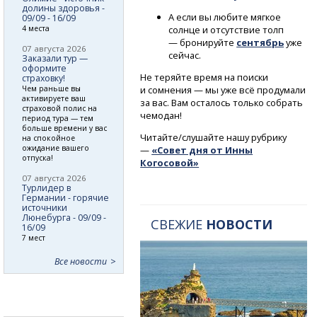
долины здоровья -
А если вы любите мягкое
09/09 - 16/09
солнце и отсутствие толп
4 места
— бронируйте
сентябрь
уже
07 августа 2026
сейчас.
Заказали тур —
оформите
Не теряйте время на поиски
страховку!
и сомнения — мы уже всё продумали
Чем раньше вы
активируете ваш
за вас. Вам осталось только собрать
страховой полис на
чемодан!
период тура — тем
больше времени у вас
Читайте/слушайте нашу рубрику
на спокойное
ожидание вашего
—
«Совет дня от Инны
отпуска!
Когосовой»
07 августа 2026
Турлидер в
Германии - горячие
источники
Люнебурга - 09/09 -
СВЕЖИЕ
НОВОСТИ
16/09
7 мест
Все новости