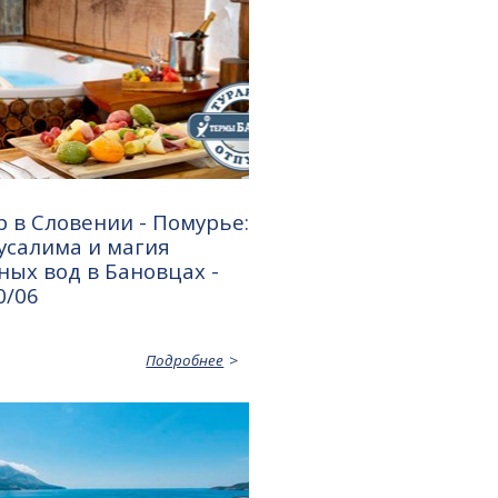
 в Словении - Помурье:
усалима и магия
ых вод в Бановцах -
0/06
Подробнее