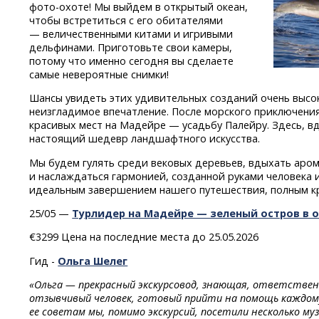
фото-охоте!
Мы выйдем в открытый океан,
чтобы встретиться с его обитателями
— величественными китами и игривыми
дельфинами. Приготовьте свои камеры,
потому что именно сегодня вы сделаете
самые невероятные снимки!
Шансы увидеть этих удивительных созданий очень высок
неизгладимое впечатление. После морского приключения
красивых мест на Мадейре — усадьбу Палейру. Здесь, вд
настоящий шедевр ландшафтного искусства.
Мы будем гулять среди вековых деревьев, вдыхать аром
и наслаждаться гармонией, созданной руками человека 
идеальным завершением нашего путешествия, полным к
25/05 —
Турлидер на Мадейре — зеленый остров в о
€3299 Цена на последние места до 25.05.2026
Гид -
Ольга Шелег
«Ольга — прекрасный экскурсовод, знающая, ответственн
отзывчивый человек, готовый прийти на помощь каждому 
ее советам мы, помимо экскурсий, посетили несколько му