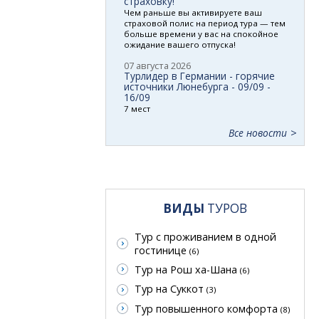
страховку!
Чем раньше вы активируете ваш
страховой полис на период тура — тем
больше времени у вас на спокойное
ожидание вашего отпуска!
07 августа 2026
Турлидер в Германии - горячие
источники Люнебурга - 09/09 -
16/09
7 мест
Все новости
ВИДЫ
ТУРОВ
Тур с проживанием в одной
гостинице
(6)
Тур на Рош ха-Шана
(6)
Тур на Суккот
(3)
Тур повышенного комфорта
(8)