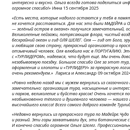
интересно и вкусно. Ольга всегда готова поделиться ин
огромное спасибо!»
Инна 15 сентября 2025
«Есть места, которые надолго остаются у тебя в памят
не хочется расставаться. Для нас это были МАДЕЙРА и ОЛ
— зелёный остров в океане» получился замечательный, 
Великолепные пейзажи, потрясающая флора, чистый возду
бескрайний океан и гид ОЛЯ ШЕЛЕГ. Оля — гид от Бога, э
и любящая свою страну, прекрасный организатор и прос
отзывчивый человек. Оля влюбила нас в ПОРТУГАЛИЮ. Э
с «ТУРЛИДЕРОМ», надеемся, что будут ещё. Мы очень дов
незабываемую поездку. Большое спасибо Оле за этот тур,
оформления и хлопоты и «ТУРЛИДЕРУ» за прекрасную логис
очень рекомендуем.»
Лариса и Александр 09 октября 202
«Ровно неделю назад мы с мужем вернулись из сказочног
замечательно: организация тура, насыщенные и интересн
и парков, великолепие и буйство красок! Очень хочется 
необыкновенно тёплого и душевного человека — нашего 
высочайшего класса! Всего самого доброго команде Турлид
«Недавно вернулись из прекрасного тура по Мадейре.Чудо
и разный. Эти горы захватывали дух, эти ботанические с
И конечно спасибо огромное Ольге Шелег. Профессиональ