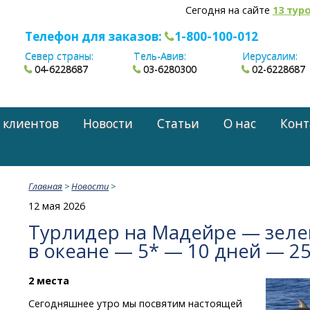
Сегодня на сайте
13 тур
Телефон для заказов:
1-800-100-012
Север страны:
Тель-Авив:
Иерусалим:
04-6228687
03-6280300
02-6228687
 клиентов
Новости
Статьи
О нас
Конт
Главная
>
Новости
>
12 мая 2026
Турлидер на Мадейре — зеле
в океане — 5* — 10 дней — 25
2 места
Сегодняшнее утро мы посвятим настоящей