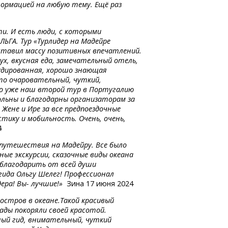
формацией на любую тему. Ещё раз
и. И есть люди, с которыми
ЬГА. Тур «Турлидер на Мадейре
оставил массу позитивных впечатлений.
х, вкусная еда, замечательный отель,
рудированная, хорошо знающая
то очаровательный, чуткий,
то уже наш второй тур в Португалию
ольны и благодарны организаторам за
 Жене и Ире за все предпоездочные
тику и мобильность. Очень, очень,
4
о путешествия на Мадейру. Все было
ые экскурсии, сказочные виды океана
поблагодарить от всей души
гида Ольгу Шелег! Профессионал
ера! Вы- лучшие!»
Зина 17 июня 2024
 остров в океане.Такой красивый
ады покоряли своей красотой.
ный гид, внимательный, чуткий