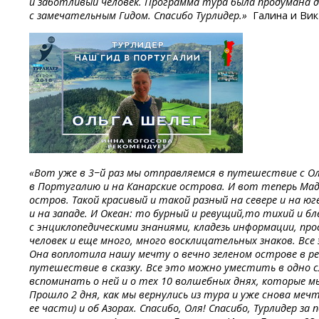
и заботливый человек. Программа тура была продумана 
с замечательным Гидом. Спасибо Турлидер.»
Галина и Вик
«Вот уже в 3−й раз мы отправляемся в путешествие с О
в Португалию и на Канарские острова. И вот теперь Мад
остров. Такой красивый и такой разный на севере и на юг
и на западе.
И Океан:
то бурный
и ревущий,то
тихий
и б
с энциклопедическими знаниями, кладезь информации, п
человек и еще много, много восклицательных знаков. Все
Она воплотила нашу мечту о вечно зеленом острове в р
путешествие в сказку. Все это можно уместить в одно 
вспоминать о ней и о тех 10 волшебных днях, которые мы
Прошло 2 дня, как мы вернулись из тура и уже снова меч
ее части) и об Азорах. Спасибо, Оля! Спасибо, Турлидер з