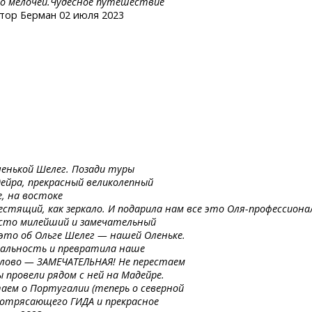
до мелочей.Чудесное путешествие
тор Берман 02 июля 2023
ленькой Шелег. Позади туры
ейра, прекрасный великолепный
е, на востоке
лестящий,
как
зеркало.
И подарила
нам
все
это
Оля-профессиона
росто милейший и замечательный
 это об Ольге Шелег — нашей Оленьке.
еальность и превратила наше
слово — ЗАМЕЧАТЕЛЬНАЯ! Не перестаем
 провели рядом с ней на Мадейре.
таем о Португалии (теперь о северной
а потрясающего ГИДА и прекрасное