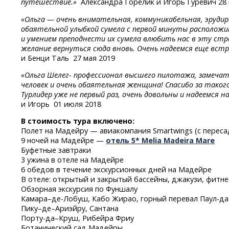
путешествие.»
Александра Горелик и Игорь Гуревич 28 
«Ольга — очень внимательная, коммуникабельная, эрудир
обаятельной улыбкой сумела с первой минуты расположит
и умением преподнести их сумела влюбить нас в эту стр
желание вернуться сюда вновь. Очень надеемся еще вст
и Бенци Таль
27 мая 2019
«Ольга Шелег- профессионал высшего пилотажа, замечат
человек и очень обаятельная женщина! Спасибо за таког
Турлидер уже не первый раз, очень довольны и надеемся н
и Игорь
01 июля 2018
В стоимость тура включено:
Полет на Мадейру — авиакомпания Smartwings (с переса
9 ночей на Мадейре —
отель 5* Melia Madeira Mare
Буфетные завтраки
3 ужина в отеле на Мадейре
6 обедов в течение экскурсионных дней на Мадейре
В отеле: открытый и закрытый бассейны, джакузи,
фитне
Обзорная экскурсия по Фуншалу
Камара–де-Лобуш,
Кабо Жирао, горный перевал
Паул-да
Пику–де–Ариэйру, Сантана
Порту-да–Круш,
Рибейра Фриу
Ботанический сад Мадейры