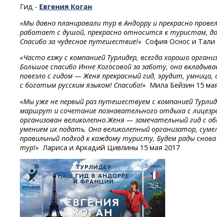
Гид -
Евгения
Коган
«Мы давно планировали тур в Андорру и прекрасно провел
работает с душой, прекрасно относится к туристам, до
Спасибо за чудесное путешествие!»
София Оснос и Тали 
«Часто езжу с компанией Турлидер, всегда хорошо органи
Большое спасибо Инне Когосовой за заботу, она вкладыв
повезло с гидом — Женя прекрасный гид, эрудит, умница,
с богатым русским языком! Спасибо!»
Мила Бейзин 15 мая
«Мы уже не первый раз путешествуем с компанией Турлид
маршрут и сочетание познавательного отдыха с лицезр
организован великолепно.Женя — замечательный гид с о
умением их подать. Она великолепный организатор, суме
правильный подход к каждому туристу, Будем рады снова
тур!»
Лариса и Аркадий Цивлины 15 мая 2017