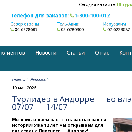
Сегодня на сайте
13 тур
Телефон для заказов:
1-800-100-012
Север страны:
Тель-Авив:
Иерусалим:
04-6228687
03-6280300
02-6228687
 клиентов
Новости
Статьи
О нас
Конт
Главная
>
Новости
>
10 мая 2026
Турлидер в Андорре — во вл
07/07 — 14/07
Мы приглашаем вас стать частью нашей
истории! Уже 12 лет мы открываем для
вас сердце Пиренеев — Андорру!