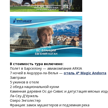
В стоимость тура включено:
Полет в Барселону — авиакомпания ARKIA
7 ночей
в
Андорра-ла-Велья
—
отель
4* Magic Andorra
Завтраки
5 ужинов в отеле
2 обеда национальной кухни
Каменная деревня
Ос-де-Сивис
и дегустация мясных изд
Ла-Сеу-Д’Уржель
Озеро Энголестер
Франция: замок мушкетеров и подземная река