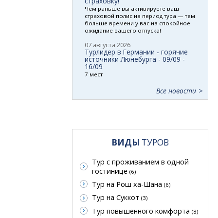
страховку!
Чем раньше вы активируете ваш
страховой полис на период тура — тем
больше времени у вас на спокойное
ожидание вашего отпуска!
07 августа 2026
Турлидер в Германии - горячие
источники Люнебурга - 09/09 -
16/09
7 мест
Все новости
ВИДЫ
ТУРОВ
Тур с проживанием в одной
гостинице
(6)
Тур на Рош ха-Шана
(6)
Тур на Суккот
(3)
Тур повышенного комфорта
(8)