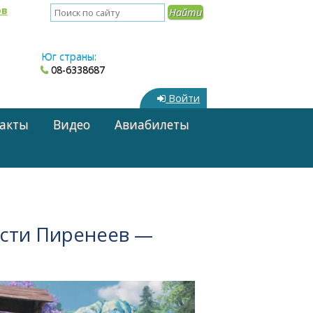
ов
Юг страны:
08-6338687
Войти
акты
Видео
Авиабилеты
асти Пиренеев —