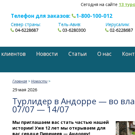
Сегодня на сайте
13 тур
Телефон для заказов:
1-800-100-012
Север страны:
Тель-Авив:
Иерусалим:
04-6228687
03-6280300
02-6228687
 клиентов
Новости
Статьи
О нас
Конт
Главная
>
Новости
>
29 мая 2026
Турлидер в Андорре — во вл
07/07 — 14/07
Мы приглашаем вас стать частью нашей
истории! Уже 12 лет мы открываем для
вас сердце Пиренеев — Андорру!