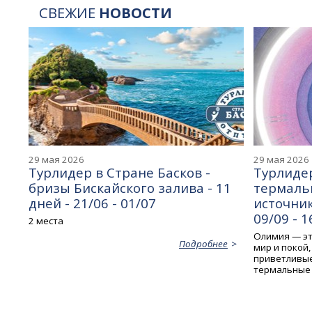
СВЕЖИЕ
НОВОСТИ
29 мая 2026
29 мая 2026
Турлидер в Стране Басков -
Турлидер
бризы Бискайского залива - 11
термаль
дней - 21/06 - 01/07
источник
09/09 - 1
2 места
Олимия — это
Подробнее
мир и покой
приветливые
термальные 