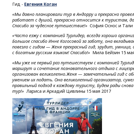
Гид -
Евгения
Коган
«Мы давно планировали тур в Андорру и прекрасно провел
работает с душой, прекрасно относится к туристам, до
Спасибо за чудесное путешествие!»
София Оснос и Тали 
«Часто езжу с компанией Турлидер, всегда хорошо органи
Большое спасибо Инне Когосовой за заботу, она вкладыв
повезло с гидом — Женя прекрасный гид, эрудит, умница,
с богатым русским языком! Спасибо!»
Мила Бейзин 15 мая
«Мы уже не первый раз путешествуем с компанией Турлид
маршрут и сочетание познавательного отдыха с лицезр
организован великолепно.Женя — замечательный гид с о
умением их подать. Она великолепный организатор, суме
правильный подход к каждому туристу, Будем рады снова
тур!»
Лариса и Аркадий Цивлины 15 мая 2017