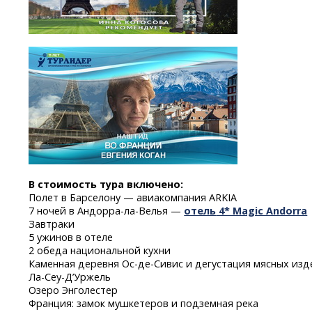
В стоимость тура включено:
Полет в Барселону — авиакомпания ARKIA
7 ночей
в
Андорра-ла-Велья
—
отель
4* Magic Andorra
Завтраки
5 ужинов в отеле
2 обеда национальной кухни
Каменная деревня
Ос-де-Сивис
и дегустация мясных изд
Ла-Сеу-Д’Уржель
Озеро Энголестер
Франция: замок мушкетеров и подземная река