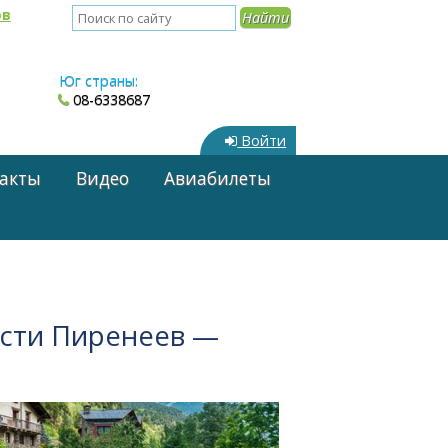
ов
Юг страны:
08-6338687
Войти
акты
Видео
Авиабилеты
асти Пиренеев —