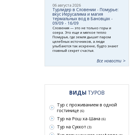
06 августа 2026
Турлидер в Словении - Помурье:
вкус Иерусалима и магия
термальных вод в Бановцах -
09/09 - 16/09
Словения — это не только горы и
озера. Это еще и мягкое тепло
Помурья, где земля дышит паром
целебных источников, а люди
улыбаются так искренне, будто знают
главный секрет счастья.
Все новости
ВИДЫ
ТУРОВ
Тур с проживанием в одной
гостинице
(6)
Тур на Рош ха-Шана
(6)
Тур на Суккот
(3)