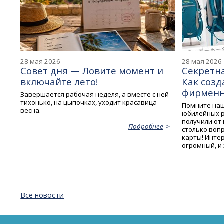
28 мая 2026
28 мая 2026
Совет дня — Ловите момент и
Секретна
включайте лето!
Как соз
фирменн
Завершается рабочая неделя, а вместе с ней
тихонько, на цыпочках, уходит красавица-
Помните наш
весна.
юбилейных р
получили от
Подробнее
столько вопр
карты! Инте
огромный, и 
Все новости