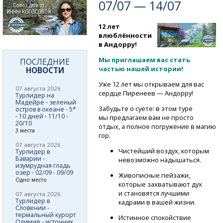
07/07 — 14/07
12 лет
влюблённости
в Андорру!
Мы приглашаем вас стать
ПОСЛЕДНИЕ
частью нашей истории!
НОВОСТИ
Уже 12 лет мы открываем для вас
07 августа 2026
сердце Пиренеев — Андорру!
Турлидер на
Мадейре - зеленый
Забудьте о суете: в этом туре
остров в океане - 5*
- 10 дней - 11/10 -
мы предлагаем вам не просто
20/10
отдых, а полное погружение в магию
3 места
гор.
07 августа 2026
Чистейший воздух, которым
Турлидер в
Баварии -
невозможно надышаться.
изумрудная гладь
озер - 02/09 - 09/09
Живописные пейзажи,
Одно место
которые захватывают дух
и становятся лучшими
07 августа 2026
Турлидер в
кадрами в вашей жизни.
Словении -
термальный курорт
Истинное спокойствие
Олимие - источник