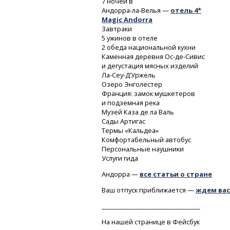
7 ночей
в
Андорра-ла-Велья
—
отель
4*
Magic Andorra
Завтраки
5 ужинов в отеле
2 обеда национальной кухни
Каменная деревня
Ос-де-Сивис
и дегустация мясных изделий
Ла-Сеу-Д’Уржель
Озеро Энголестер
Франция: замок мушкетеров
и подземная река
Музей Каза де ла Валь
Сады Артигас
Термы «Кальдеа»
Комфортабельный автобус
Персональные наушники
Услуги гида
Андорра —
все статьи о стране
Ваш отпуск приближается —
ждем вас
________________________________
На нашей странице в Фейсбук