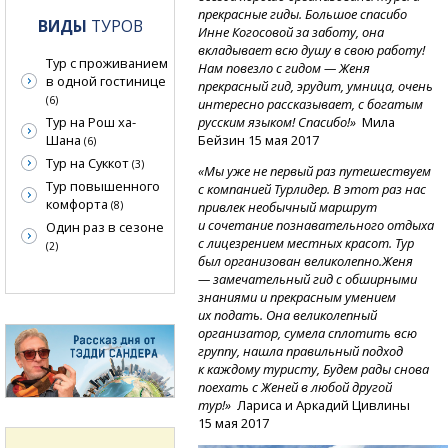
прекрасные гиды. Большое спасибо
ВИДЫ
ТУРОВ
Инне Когосовой за заботу, она
вкладывает всю душу в свою работу!
Тур с проживанием
Нам повезло с гидом — Женя
в одной гостинице
прекрасный гид, эрудит, умница, очень
(6)
интересно рассказывает, с богатым
Тур на Рош ха-
русским языком! Спасибо!»
Мила
Шана
Бейзин 15 мая 2017
(6)
Тур на Суккот
(3)
«Мы уже не первый раз путешествуем
Тур повышенного
с компанией Турлидер. В этот раз нас
комфорта
(8)
привлек необычный маршрут
и сочетание познавательного отдыха
Один раз в сезоне
с лицезрением местных красот. Тур
(2)
был организован великолепно.Женя
— замечательный гид с обширными
знаниями и прекрасным умением
их подать. Она великолепный
организатор, сумела сплотить всю
группу, нашла правильный подход
к каждому туристу, Будем рады снова
поехать с Женей в любой другой
тур!»
Лариса и Аркадий Цивлины
15 мая 2017