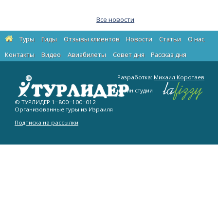
Все новости
Туры
Гиды
Отзывы клиентов
Новости
Статьи
О нас
Контакты
Видео
Авиабилеты
Cовет дня
Рассказ дня
Разработка:
Михаил Коротаев
Дизайн студии
© ТУРЛИДЕР
1−800−100−012
Организованные туры из Израиля
Подписка на рассылки