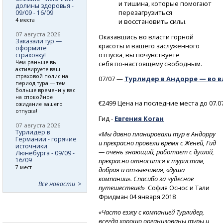
и тишина, которые помогают
долины здоровья -
перезагрузиться
09/09 - 16/09
4 места
и восстановить силы.
07 августа 2026
Оказавшись во власти горной
Заказали тур —
красоты и вашего заслуженного
оформите
отпуска, вы почувствуете
страховку!
Чем раньше вы
себя
по-настоящему
свободным.
активируете ваш
страховой полис на
07/07 —
Турлидер в Андорре — во в
период тура — тем
больше времени у вас
на спокойное
€2499 Цена на последние места до 07.0
ожидание вашего
отпуска!
Гид -
Евгения
Коган
07 августа 2026
Турлидер в
«Мы давно планировали тур в Андорру
Германии - горячие
и прекрасно провели время с Женей, Гид
источники
— очень знающий, работает с душой,
Люнебурга - 09/09 -
16/09
прекрасно относится к туристам,
7 мест
добрая и отзывчивая, «душа
компании». Спасибо за чудесное
Все новости
путешествие!»
София Оснос и Тали
Фридман 04 января 2018
«Часто езжу с компанией Турлидер,
всегда хорошо организованы туры и