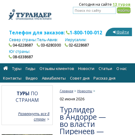
Сегодня на сайте
13 туров
Телефон для заказов:
1-800-100-012
Войти
Север страны:
Тель-Авив:
Иерусалим:
04-6228687
03-6280300
02-6228687
Юг страны:
08-6338687
Туры
Гиды
Отзывы клиентов
Новости
Статьи
О нас
Контакты
Видео
Авиабилеты
Cовет дня
Рассказ дня
Главная
>
Новости
>
ТУРЫ
ПО
02 июня 2026
СТРАНАМ
Турлидер
Развернуть все 8
в Андорре —
стран
во власти
Пиренеев —