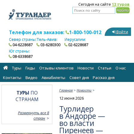
Сегодня на сайте
13 туров
Телефон для заказов:
1-800-100-012
Войти
Север страны:
Тель-Авив:
Иерусалим:
04-6228687
03-6280300
02-6228687
Юг страны:
08-6338687
Туры
Гиды
Отзывы клиентов
Новости
Статьи
О нас
Контакты
Видео
Авиабилеты
Cовет дня
Рассказ дня
Главная
>
Новости
>
ТУРЫ
ПО
12 июня 2026
СТРАНАМ
Турлидер
Развернуть все 8
в Андорре —
стран
во власти
Пиренеев —