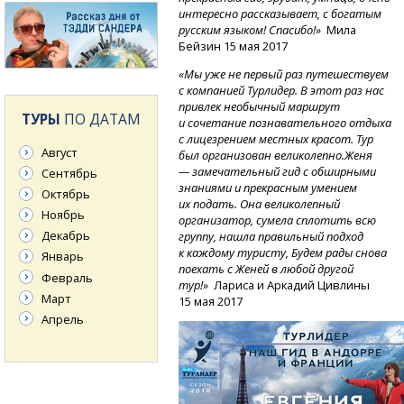
интересно рассказывает, с богатым
русским языком! Спасибо!»
Мила
Бейзин 15 мая 2017
«Мы уже не первый раз путешествуем
с компанией Турлидер. В этот раз нас
привлек необычный маршрут
ТУРЫ
ПО ДАТАМ
и сочетание познавательного отдыха
с лицезрением местных красот. Тур
Август
был организован великолепно.Женя
— замечательный гид с обширными
Сентябрь
знаниями и прекрасным умением
Октябрь
их подать. Она великолепный
Ноябрь
организатор, сумела сплотить всю
Декабрь
группу, нашла правильный подход
к каждому туристу, Будем рады снова
Январь
поехать с Женей в любой другой
Февраль
тур!»
Лариса и Аркадий Цивлины
Март
15 мая 2017
Апрель