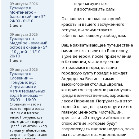
перезагрузиться
09 августа 2026
Турлидер в
и восстановить силы.
Монтенегро -
балканский шик 5* -
Оказавшись во власти горной
24/09 - 01/10
красоты и вашего заслуженного
2 места
отпуска, вы почувствуете
09 августа 2026
себя
по-настоящему
свободным.
Турлидер на
Мадейре - зеленый
Ваше захватывающее путешествие
остров в океане - 5*
начинается с вылета в Барселону,
- 10 дней - 11/10 -
20/10
а уже вечером, после приземления
3 места
в Каталонии, мы немедленно
отправимся в горы, оставив
09 августа 2026
городскую суету позади: нас ждёт
Турлидер в
Словении —
Андорра-ла-Велья
— самая
Помурье: вкус
высокогорная столица Европы,
Иерусалима и
которая гостеприимно раскинулась
магия термальных
среди величественных, заросших
вод в Бановцах —
09/09 — 16/09
лесом Пиренеев. Погружаясь в этот
Словения — это не
горный оазис, вы сразу ощутите его
только горы и озера.
главную ценность: чистейший,
Это еще и мягкое
кристальный воздух и абсолютное
тепло Помурья, где
земля дышит паром
спокойствие, которые будут
целебных источников,
сопровождать вас всю неделю, пока
а люди улыбаются так
вы наслаждаетесь живописными
искренне, будто знают
главный секрет