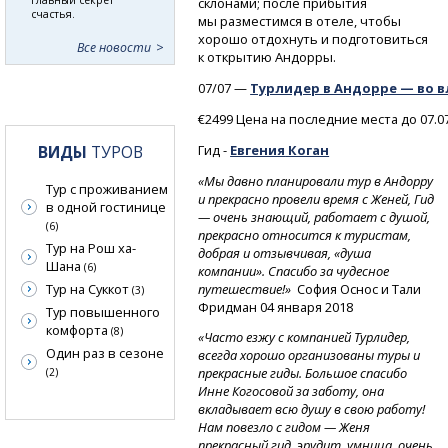
склонами; после прибытия
счастья.
мы разместимся в отеле, чтобы
хорошо отдохнуть и подготовиться
Все новости
к открытию Андорры.
07/07 —
Турлидер в Андорре — во в
€2499 Цена на последние места до 07.0
Гид -
Евгения
Коган
ВИДЫ
ТУРОВ
«Мы давно планировали тур в Андорру
Тур с проживанием
и прекрасно провели время с Женей, Гид
в одной гостинице
— очень знающий, работает с душой,
(6)
прекрасно относится к туристам,
Тур на Рош ха-
добрая и отзывчивая, «душа
Шана
(6)
компании». Спасибо за чудесное
путешествие!»
София Оснос и Тали
Тур на Суккот
(3)
Фридман 04 января 2018
Тур повышенного
комфорта
(8)
«Часто езжу с компанией Турлидер,
Один раз в сезоне
всегда хорошо организованы туры и
прекрасные гиды. Большое спасибо
(2)
Инне Когосовой за заботу, она
вкладывает всю душу в свою работу!
Нам повезло с гидом — Женя
прекрасный гид, эрудит, умница, очень