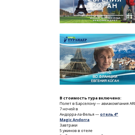
В стоимость тура включено:
Полет в Барселону — авиакомпания AR
7 ночей
в
Андорра-ла-Велья
—
отель
4*
Magic Andorra
Завтраки
5 ужинов в отеле