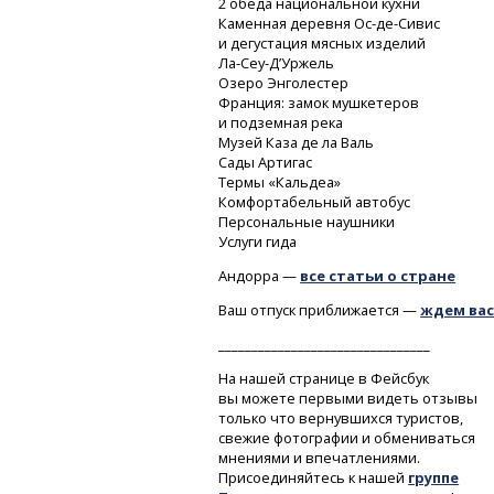
2 обеда национальной кухни
Каменная деревня
Ос-де-Сивис
и дегустация мясных изделий
Ла-Сеу-Д’Уржель
Озеро Энголестер
Франция: замок мушкетеров
и подземная река
Музей Каза де ла Валь
Сады Артигас
Термы «Кальдеа»
Комфортабельный автобус
Персональные наушники
Услуги гида
Андорра —
все статьи о стране
Ваш отпуск приближается —
ждем вас
________________________________
На нашей странице в Фейсбук
вы можете первыми видеть отзывы
только что вернувшихся туристов,
свежие фотографии и обмениваться
мнениями и впечатлениями.
Присоединяйтесь к нашей
группе