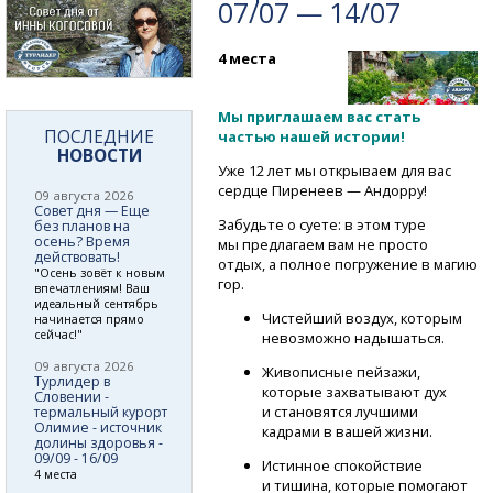
07/07 — 14/07
4 места
Мы приглашаем вас стать
ПОСЛЕДНИЕ
частью нашей истории!
НОВОСТИ
Уже 12 лет мы открываем для вас
сердце Пиренеев — Андорру!
09 августа 2026
Совет дня — Еще
Забудьте о суете: в этом туре
без планов на
осень? Время
мы предлагаем вам не просто
действовать!
отдых, а полное погружение в магию
"Осень зовёт к новым
гор.
впечатлениям! Ваш
идеальный сентябрь
Чистейший воздух, которым
начинается прямо
сейчас!"
невозможно надышаться.
09 августа 2026
Живописные пейзажи,
Турлидер в
которые захватывают дух
Словении -
и становятся лучшими
термальный курорт
Олимие - источник
кадрами в вашей жизни.
долины здоровья -
09/09 - 16/09
Истинное спокойствие
4 места
и тишина, которые помогают