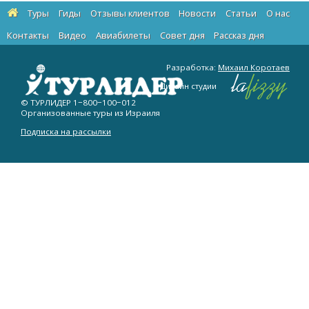
Туры
Гиды
Отзывы клиентов
Новости
Статьи
О нас
Контакты
Видео
Авиабилеты
Cовет дня
Рассказ дня
Разработка:
Михаил Коротаев
Дизайн студии
© ТУРЛИДЕР
1−800−100−012
Организованные туры из Израиля
Подписка на рассылки