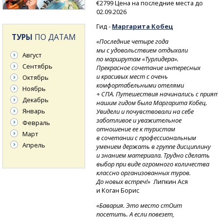
€2799 Цена на последние места до
02.09.2026
Гид -
Маргарита Кобец
ТУРЫ
ПО ДАТАМ
«Последние четыре года
мы с удовольствием отдыхали
Август
по маршрутам «Турлидера».
Сентябрь
Прекрасное сочетание интересных
и красивых мест с очень
Октябрь
комфортабельными отелями
Ноябрь
+
СПА.
Путешествия
начинались
с прия
Декабрь
нашим гидом была Маргарита Кобец.
Январь
Увидели и почувствовали на себе
заботливое и уважительное
Февраль
отношение ее к туристам
Март
в сочетании с профессиональным
Апрель
умением держать в группе дисциплину
и знанием материала. Трудно сделать
выбор при виде огромного количества
классно организованных туров.
До новых встреч!»
Липкин Ася
и Коган Борис
«Бавария. Это место стОит
посетить. А если повезет,