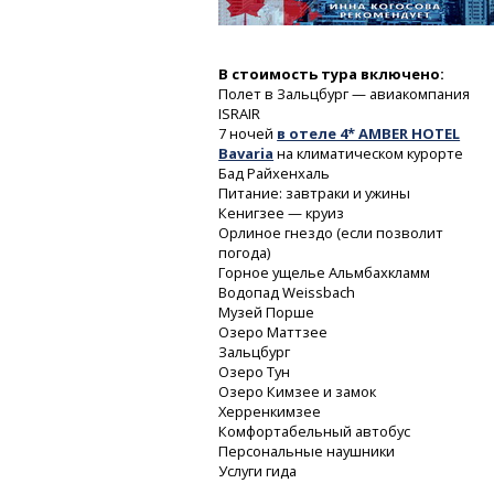
В стоимость тура включено:
Полет в Зальцбург — авиакомпания
ISRAIR
7 ночей
в отеле 4* AMBER HOTEL
Bavaria
на климатическом курорте
Бад Райхенхаль
Питание: завтраки и ужины
Кенигзее — круиз
Орлиное гнездо (если позволит
погода)
Горное ущелье Альмбахкламм
Водопад Weissbach
Музей Порше
Озеро Маттзее
Зальцбург
Озеро Тун
Озеро Кимзее и замок
Херренкимзее
Комфортабельный автобус
Персональные наушники
Услуги гида