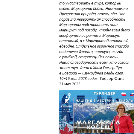
то участвовать в туре, который
ведет Маргарита Кобец. Нам повезло.
Прекрасная природа, отель, еда. Нас
поразила невероятная способность
Маргариты подстраивать наш
маршрут под погоду, чтобы всем было
комфортно и приятно. Маршрут
отличный, а с Маргаритой отличный
вдвойне. Отдельное огромное спасибо
водителю Франци, виртуоз, всегда
с улыбкой, старающийся помочь.
Наша благодарность всем, кто создал
этот тур. Фина и Хаим Глезер. Тур
в Баварии — изумрудная гладь озер.
10−16 мая 2023 года»
Глезер Фина
21 мая 2023