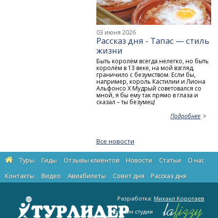
03 июня 2026
Рассказ дня - Тапас — стиль
жизни
Быть королём всегда нелегко, но быть
королём в 13 веке, на мой взгляд,
граничило с безумством. Если бы,
например, король Кастилии и Лиона
Альфонсо X Мудрый советовался со
мной, я бы ему так прямо в глаза и
сказал – ты безумец!
Подробнее
Все новости
Туры
Гиды
Отзывы клиентов
Новости
Статьи
О нас
Контакты
Видео
Авиабилеты
Cовет дня
Рассказ дня
Разработка:
Михаил Коротаев
Дизайн студии