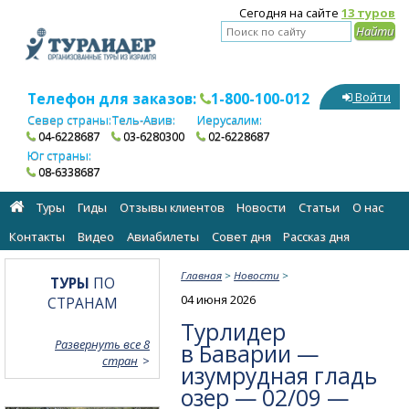
Сегодня на сайте
13 туров
Телефон для заказов:
1-800-100-012
Войти
Север страны:
Тель-Авив:
Иерусалим:
04-6228687
03-6280300
02-6228687
Юг страны:
08-6338687
Туры
Гиды
Отзывы клиентов
Новости
Статьи
О нас
Контакты
Видео
Авиабилеты
Cовет дня
Рассказ дня
Главная
>
Новости
>
ТУРЫ
ПО
04 июня 2026
СТРАНАМ
Турлидер
Развернуть все 8
в Баварии —
стран
изумрудная гладь
озер — 02/09 —