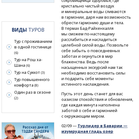
сокровищница здоровья, где
кристально чистый воздух
и минеральные воды сливаются
в гармонии, даря нам возможность
обрести гармонию души и тела.
В термах
Бад-Райхенхалля
ВИДЫ
ТУРОВ
мы сможем
по-настоящему
расслабиться и насладиться
Тур с проживанием
целебной силой воды. Позвольте
в одной гостинице
себе забыть о повседневных
(6)
заботах и окунуться в мир
Тур на Рош ха-
блаженства. Ведь после
Шана
(6)
насыщенных экскурсий нам так
Тур на Суккот
необходимо восстановить силы
(3)
и подарить себе моменты
Тур повышенного
истинного наслаждения.
комфорта
(8)
Один раз в сезоне
Пусть этот день станет для вас
(2)
оазисом спокойствия и обновления,
где каждая минута наполнена
заботой о себе и гармонией
с окружающим миром.
02/09 —
Турлидер в Баварии —
изумрудная гладь озер