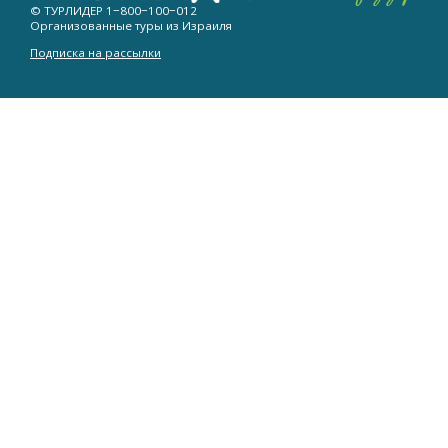
© ТУРЛИДЕР
1−800−100−012
Организованные туры из Израиля
Подписка на рассылки