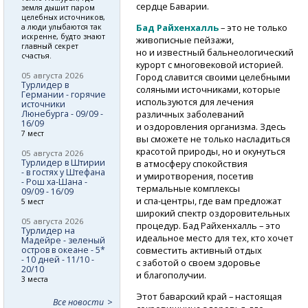
сердце Баварии.
земля дышит паром
целебных источников,
Бад Райхенхалль
– это не только
а люди улыбаются так
искренне, будто знают
живописные пейзажи,
главный секрет
но и известный бальнеологический
счастья.
курорт с многовековой историей.
05 августа 2026
Город славится своими целебными
Турлидер в
соляными источниками, которые
Германии - горячие
используются для лечения
источники
Люнебурга - 09/09 -
различных заболеваний
16/09
и оздоровления организма. Здесь
7 мест
вы сможете не только насладиться
красотой природы, но и окунуться
05 августа 2026
Турлидер в Штирии
в атмосферу спокойствия
- в гостях у Штефана
и умиротворения, посетив
- Рош ха-Шана -
термальные комплексы
09/09 - 16/09
и спа-центры,
где вам предложат
5 мест
широкий спектр оздоровительных
05 августа 2026
процедур. Бад Райхенхалль – это
Турлидер на
идеальное место для тех, кто хочет
Мадейре - зеленый
остров в океане - 5*
совместить активный отдых
- 10 дней - 11/10 -
с заботой о своем здоровье
20/10
и благополучии.
3 места
Этот баварский край – настоящая
Все новости