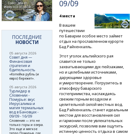
09/09
4 места
В вашем
путешествии
по Баварии особое место займет
ПОСЛЕДНИЕ
отдых на прославленном курорте
НОВОСТИ
Бад Райхенхалль.
05 августа 2026
Этот уголок альпийского рая
Совет дня —
славится не только
Финансовая
стратегия и
захватывающими дух пейзажами,
бдительность
но и целебными источниками,
«Копейка рубль (и
дарующими здоровье
евро) бережет».
и умиротворение. Погрузитесь в
05 августа 2026
атмосферу баварского
Турлидер в
гостеприимства, наслаждаясь
Словении -
свежим горным воздухом и
Помурье: вкус
Иерусалима и
целительной силой местных вод.
магия термальных
Бад Райхенхалль станет идеальным
вод в Бановцах -
местом для восстановления сил
09/09 - 16/09
и гармонии после увлекательных
Словения — это не
только горы и озера.
экскурсий, позволив вам ощутить
Это еще и мягкое
истинную ценность отдыха в самом
тепло Помурья, где