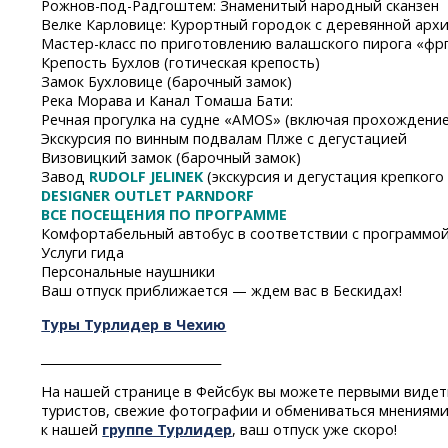
Рожнов-под-Радгоштем:
Знаменитый народный сканзен
Велке Карловице: Курортный городок с деревянной арх
Мастер-класс
по приготовлению валашского пирога «фр
Крепость Бухлов (готическая крепость)
Замок Бухловице (барочный замок)
Река Морава и Канал Томаша Бати:
Речная прогулка на судне «AMOS» (включая прохождени
Экскурсия по винным подвалам Плже с дегустацией
Визовицкий замок (барочный замок)
Завод
RUDOLF JELINEK
(экскурсия и дегустация крепкого
DESIGNER OUTLET PARNDORF
ВСЕ ПОСЕЩЕНИЯ ПО ПРОГРАММЕ
Комфортабельный автобус в соответствии с программо
Услуги гида
Персональные наушники
Ваш отпуск приближается — ждем вас в Бескидах!
Туры Турлидер в Чехию
______________________________
На нашей странице в Фейсбук вы можете первыми видет
туристов, свежие фотографии и обмениваться мнениями
к нашей
группе Турлидер
, ваш отпуск уже скоро!