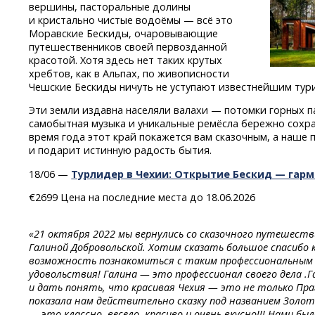
вершины, пасторальные долины
и кристально чистые водоёмы — всё это
Моравские Бескиды, очаровывающие
путешественников своей первозданной
красотой. Хотя здесь нет таких крутых
хребтов, как в Альпах, по живописности
Чешские Бескиды ничуть не уступают известнейшим тур
Эти земли издавна населяли валахи — потомки горных п
самобытная музыка и уникальные ремёсла бережно сохра
время года этот край покажется вам сказочным, а наше 
и подарит истинную радость бытия.
18/06 —
Турлидер в Чехии: Открытие Бескид — гар
€2699 Цена на последние места до 18.06.2026
«21 октября 2022 мы вернулись со сказочного путешеств
Галиной Добровольской. Хотим сказать большое спасибо 
возможность познакомиться с таким профессиональным г
удовольствия! Галина — это профессионал своего дела .
и дать понять, что красивая Чехия — это не только Прага
показала нам действительно сказку под названием Золо
— это классно, весело, красиво и очень вкусно!!! Нами б