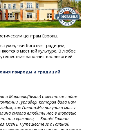
истическим центрам Европы.
астухов, чьи богатые традиции,
няются в местной культуре. В любое
путешествие наполнит вас энергией
мония природы и традиций
ия в Моравию(Чехия) с местным гидом
компании Турлидер, которая дала нам
идом, как Галина.Мы получили массу
Галина смогла влюбить нас в Моравию
, но и красавец — Брно!!! Галина
тая Осень. Путешествие с Галиной
ыло выпито много пива и вина, что тоже