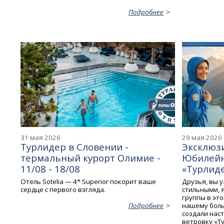
Подробнее
31 мая 2026
29 мая 2026
Турлидер в Словении -
Эксклюзи
термальный курорт Олимие -
Юбилейн
11/08 - 18/08
«Турлиде
Отель Sotelia — 4* Superior покорит ваше
Друзья, вы 
сердце с первого взгляда.
стильными, 
группы в это
нашему бол
Подробнее
создали нас
ветровку «Т