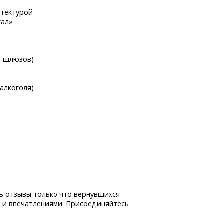
итектурой
гал»
е шлюзов)
 алкоголя)
й
ь отзывы только что вернувшихся
 и впечатлениями. Присоединяйтесь