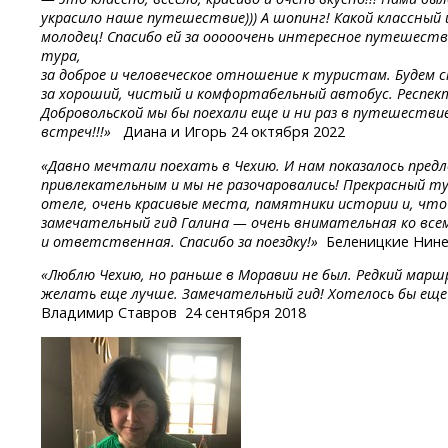
украсило наше путешествие))) А шопинг! Какой классный
молодец! Спасибо ей за ооооочень интересное путешест
тура,
за доброе
и человеческое
отношение
к туристам.
Будем
с
за хороший, чистый и комфортабельный автобус. Респект
Добровольской мы бы поехали еще и ни раз в путешествие!
встреч!!!»
Диана и Игорь 24 октября 2022
«Давно мечтали поехать в Чехию. И нам показалось пред
привлекательным и мы не разочаровались! Прекрасный т
отеле, очень красивые места, памятники истории и, что
замечательный гид Галина — очень внимательная ко все
и ответственная. Спасибо за поездку!»
Беленицкие Нине
«Люблю Чехию, но раньше в Моравии не был. Редкий маршр
желать еще лучше. Замечательный гид! Хотелось бы еще 
Владимир Ставров 24 сентября 2018