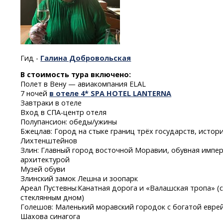
Гид -
Галина Добровольская
В стоимость тура включено:
Полет в Вену — авиакомпания ELAL
7 ночей
в отеле 4* SPA HOTEL LANTERNA
Завтраки в отеле
Вход
в СПА-центр
отеля
Полупансион: обеды/ужины
Бжецлав: Город на стыке границ трёх государств, истор
Лихтенштейнов
Злин: Главный город восточной Моравии, обувная импе
архитектурой
Музей обуви
Злинский замок Лешна и зоопарк
Ареал Пустевны:Канатная дорога и «Валашская тропа» (
стеклянным дном)
Голешов: Маленький моравский городок с богатой евре
Шахова синагога