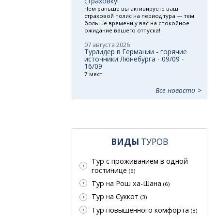
страховку!
Чем раньше вы активируете ваш
страховой полис на период тура — тем
больше времени у вас на спокойное
ожидание вашего отпуска!
07 августа 2026
Турлидер в Германии - горячие
источники Люнебурга - 09/09 -
16/09
7 мест
Все новости
ВИДЫ
ТУРОВ
Тур с проживанием в одной
гостинице
(6)
Тур на Рош ха-Шана
(6)
Тур на Суккот
(3)
Тур повышенного комфорта
(8)