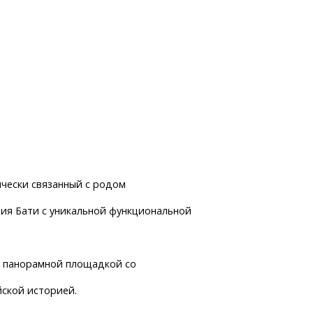
ически связанный с родом
рия Бати с уникальной функциональной
с панорамной площадкой со
йской историей.