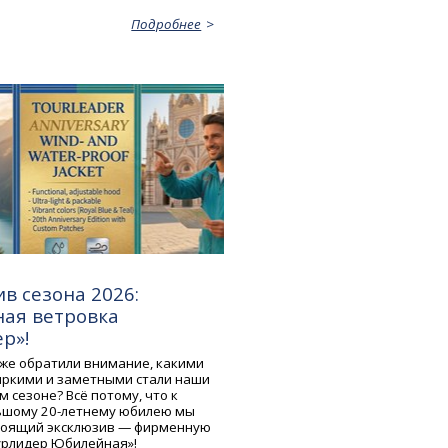
Подробнее
в сезона 2026:
ая ветровка
р»!
уже обратили внимание, какими
яркими и заметными стали наши
м сезоне? Всё потому, что к
ьшому 20-летнему юбилею мы
тоящий эксклюзив — фирменную
урлидер Юбилейная»!