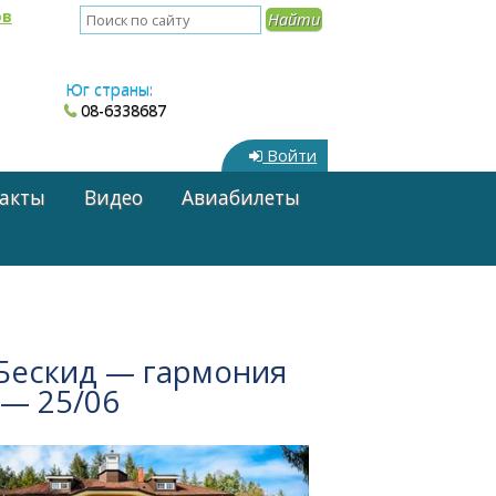
ов
Юг страны:
08-6338687
Войти
акты
Видео
Авиабилеты
 Бескид — гармония
 — 25/06