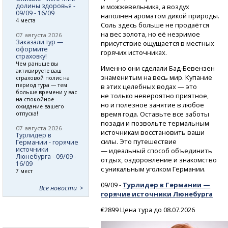
долины здоровья -
и можжевельника, а воздух
09/09 - 16/09
наполнен ароматом дикой природы.
4 места
Соль здесь больше не продаётся
на вес золота, но её незримое
07 августа 2026
Заказали тур —
присутствие ощущается в местных
оформите
горячих источниках.
страховку!
Чем раньше вы
Именно они сделали
Бад-Бевензен
активируете ваш
знаменитым на весь мир. Купание
страховой полис на
период тура — тем
в этих целебных водах — это
больше времени у вас
не только невероятно приятное,
на спокойное
но и полезное занятие в любое
ожидание вашего
время года. Оставьте все заботы
отпуска!
позади и позвольте термальным
07 августа 2026
источникам восстановить ваши
Турлидер в
силы. Это путешествие
Германии - горячие
источники
— идеальный способ объединить
Люнебурга - 09/09 -
отдых, оздоровление и знакомство
16/09
с уникальным уголком Германии.
7 мест
09/09 -
Турлидер в Германии —
Все новости
горячие источники Люнебурга
€2899 Цена тура до 08.07.2026