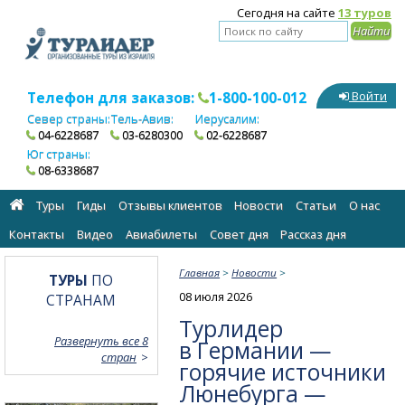
Сегодня на сайте
13 туров
Телефон для заказов:
1-800-100-012
Войти
Север страны:
Тель-Авив:
Иерусалим:
04-6228687
03-6280300
02-6228687
Юг страны:
08-6338687
Туры
Гиды
Отзывы клиентов
Новости
Статьи
О нас
Контакты
Видео
Авиабилеты
Cовет дня
Рассказ дня
Главная
>
Новости
>
ТУРЫ
ПО
08 июля 2026
СТРАНАМ
Турлидер
Развернуть все 8
в Германии —
стран
горячие источники
Люнебурга —