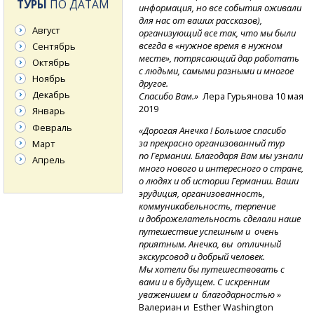
ТУРЫ
ПО ДАТАМ
информация, но все события оживали
для нас от ваших рассказов),
Август
организующий все так, что мы были
всегда в «нужное время в нужном
Сентябрь
месте», потрясающий дар работать
Октябрь
с людьми, самыми разными и многое
Ноябрь
другое.
Декабрь
Спасибо Вам.»
Лера Гурьянова 10 мая
2019
Январь
Февраль
«Дорогая Анечка ! Большое спасибо
за прекрасно организованный тур
Март
по Германии. Благодаря Вам мы узнали
Апрель
много нового и интересного о стране,
о людях и об истории Германии. Ваши
эрудиция, организованность,
коммуникабельность, терпение
и доброжелательность сделали наше
путешествие успешным и очень
приятным. Анечка, вы отличный
экскурсовод и добрый человек.
Мы хотели бы путешествовать с
вами и в будущем. С искренним
уважениием и благодарностью »
Валериан и Esther Washington