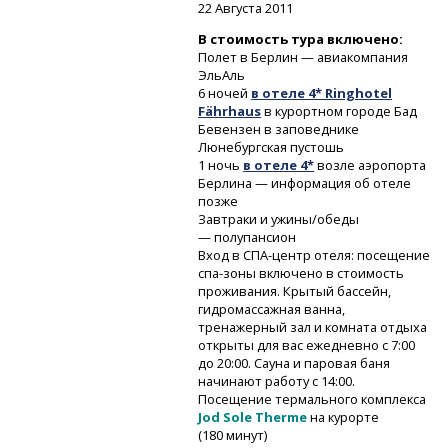
22 Августа 2011
В стоимость тура включено:
Полет в Берлин — авиакомпания
ЭльАль
6 ночей
в отеле 4* Ringhotel
Fährhaus
в курортном городе Бад
Бевензен в заповеднике
Люнебургская пустошь
1 ночь
в отеле 4*
возле аэропорта
Берлина — информация об отеле
позже
Завтраки и ужины/обеды
— полупансион
Вход
в СПА-центр
отеля: посещение
спа-зоны
включено в стоимость
проживания. Крытый бассейн,
гидромассажная ванна,
тренажерный зал и комната отдыха
открыты для вас ежедневно с 7:00
до 20:00. Сауна и паровая баня
начинают работу с 14:00.
Посещение термального комплекса
Jod Sole Therme
на курорте
(180 минут)