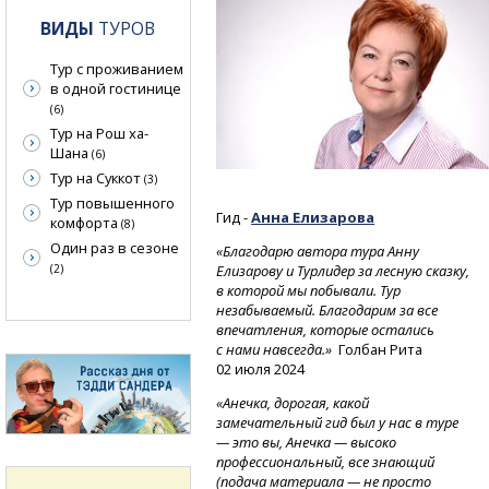
ВИДЫ
ТУРОВ
Тур с проживанием
в одной гостинице
(6)
Тур на Рош ха-
Шана
(6)
Тур на Суккот
(3)
Тур повышенного
Гид -
Анна Елизарова
комфорта
(8)
Один раз в сезоне
«Благодарю автора тура Анну
Елизарову и Турлидер за лесную сказку,
(2)
в которой мы побывали. Тур
незабываемый. Благодарим за все
впечатления, которые остались
с нами навсегда.»
Голбан Рита
02 июля 2024
«Анечка, дорогая, какой
замечательный гид был у нас в туре
— это вы, Анечка — высоко
профессиональный, все знающий
(подача материала — не просто