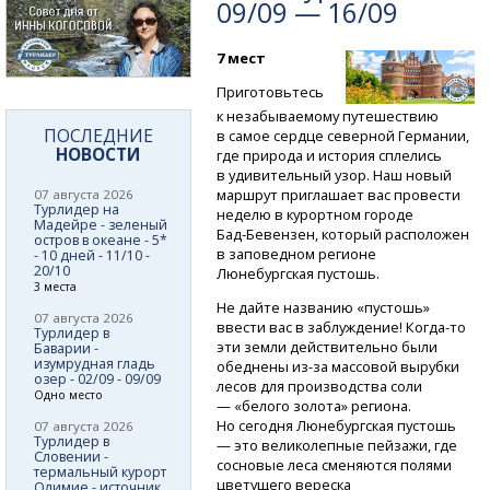
09/09 — 16/09
7 мест
Приготовьтесь
к незабываемому путешествию
ПОСЛЕДНИЕ
в самое сердце северной Германии,
НОВОСТИ
где природа и история сплелись
в удивительный узор. Наш новый
маршрут приглашает вас провести
07 августа 2026
Турлидер на
неделю в курортном городе
Мадейре - зеленый
Бад-Бевензен,
который расположен
остров в океане - 5*
в заповедном регионе
- 10 дней - 11/10 -
20/10
Люнебургская пустошь.
3 места
Не дайте названию «пустошь»
07 августа 2026
ввести вас в заблуждение!
Когда-то
Турлидер в
эти земли действительно были
Баварии -
изумрудная гладь
обеднены
из-за
массовой вырубки
озер - 02/09 - 09/09
лесов для производства соли
Одно место
— «белого золота» региона.
Но сегодня Люнебургская пустошь
07 августа 2026
Турлидер в
— это великолепные пейзажи, где
Словении -
сосновые леса сменяются полями
термальный курорт
цветущего вереска
Олимие - источник