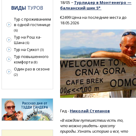
18/05 −
Турлидер в Монтенегро —
ВИДЫ
ТУРОВ
балканский шик 5*
€2499 Цена на последние места до
Тур с проживанием
18.05.2026
в одной гостинице
(6)
Тур на Рош ха-
Шана
(6)
Тур на Суккот
(3)
Тур повышенного
комфорта
(8)
Один раз в сезоне
(2)
Гид -
Николай Степанов
«В каждом путешествии есть то,
что можно увидеть- красоту
природы. Узнать историю и все, что