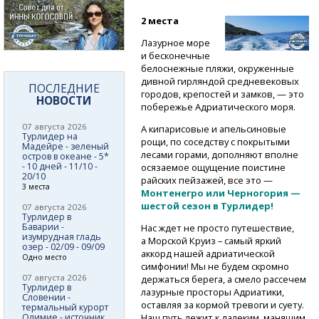
2 места
Лазурное море
и бесконечные
белоснежные пляжи, окруженные
дивной гирляндой средневековых
ПОСЛЕДНИЕ
городов, крепостей и замков, — это
НОВОСТИ
побережье Адриатического моря.
07 августа 2026
А кипарисовые и апельсиновые
Турлидер на
рощи, по соседству с покрытыми
Мадейре - зеленый
лесами горами, дополняют вполне
остров в океане - 5*
- 10 дней - 11/10 -
осязаемое ощущение поистине
20/10
райских пейзажей, все это —
3 места
Монтенегро или Черногория —
шестой сезон в Турлидер!
07 августа 2026
Турлидер в
Баварии -
Нас ждет не просто путешествие,
изумрудная гладь
а Морской Круиз – самый яркий
озер - 02/09 - 09/09
аккорд нашей адриатической
Одно место
симфонии! Мы не будем скромно
07 августа 2026
держаться берега, а смело рассечем
Турлидер в
лазурные просторы Адриатики,
Словении -
оставляя за кормой тревоги и суету.
термальный курорт
Олимие - источник
Наш путь лежит к далеким, манящим