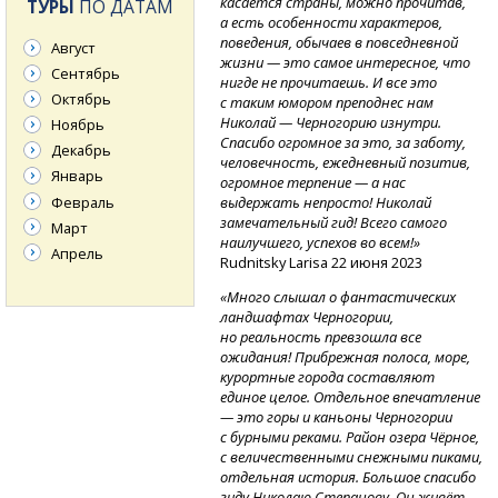
касается страны, можно прочитав,
ТУРЫ
ПО ДАТАМ
а есть особенности характеров,
поведения, обычаев в повседневной
Август
жизни — это самое интересное, что
Сентябрь
нигде не прочитаешь. И все это
Октябрь
с таким юмором преподнес нам
Николай — Черногорию изнутри.
Ноябрь
Спасибо огромное за это, за заботу,
Декабрь
человечность, ежедневный позитив,
Январь
огромное терпение — а нас
Февраль
выдержать непросто! Николай
замечательный гид! Всего самого
Март
наилучшего, успехов во всем!»
Апрель
Rudnitsky Larisa 22 июня 2023
«Много слышал о фантастических
ландшафтах Черногории,
но реальность превзошла все
ожидания! Прибрежная полоса, море,
курортные города составляют
единое целое. Отдельное впечатление
— это горы и каньоны Черногории
с бурными реками. Район озера Чёрное,
с величественными снежными пиками,
отдельная история. Большое спасибо
гиду Николаю Степанову. Он живёт