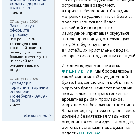
долины здоровья -
островам, где воздух чист,
09/09 - 16/09
а горизонт бесконечен. С каждым
4 места
метром, что удаляет нас от берега,
07 августа 2026
вода становится все более
Заказали тур —
спокойной и невероятно
оформите
изумрудной, приглашая окунуться
страховку!
в свою прохладную, освежающую
Чем раньше вы
активируете ваш
негу. Это будет купание
страховой полис на
в чистейших, кристальных водах,
период тура — тем
которые сияют под южным солнцем!
больше времени у вас
на спокойное
И, конечно, кульминация дня:
ожидание вашего
отпуска!
ФИШ-ПИКНИК!
Мы бросим якорь в
самой живописной и уединенной
07 августа 2026
бухте. Под сенью скал и в объятиях
Турлидер в
Германии - горячие
морского бриза начнется праздник
источники
вкуса: только что приготовленная,
Люнебурга - 09/09 -
ароматная рыба и прохладное,
16/09
искрящееся в бокалах местное вино.
7 мест
Запах моря, вкус свежего улова, смех
Все новости
друзей и безмятежная гладь – вот
оно, квинтэссенция идеального дня,
вот она, настоящая, невыдуманная
радость
ОТПУСКА!