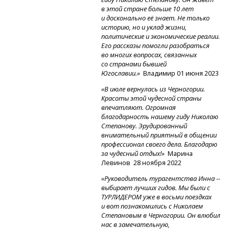
в этой стране больше 10 лет
и досконально её знает. Не только
историю, но и уклад жизни,
политические и экономические реалии.
Его рассказы помогли разобраться
во многих вопросах, связанных
со странами бывшей
Югославии.»
Владимир 01 июня 2023
«В июле вернулась из Черногории.
Красоты этой чудесной страны
впечатляют. Огромная
благодарность нашему гиду Николаю
Степанову. Эрудированный
внимательный приятный в общении
профессионал своего дела. Благодарю
за чудесный отдых!»
Марина
Левинов 28 ноября 2022
«Руководитель турагентства Инна --
выбирает лучших гидов. Мы были с
ТУРЛИДЕРОМ уже в восьми поездках
и вот познакомились с Николаем
Степановым в Черногории. Он влюбил
нас в замечательную,