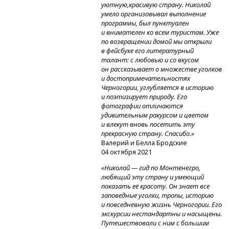
уютную,красивую страну. Николай
умело организовывал выполнение
программы, был пунктуален
и внимателен ко всем туристам. Уже
по возвращении домой мы открыли
в фейсбуке его литературный
талант: с любовью и со вкусом
он рассказывает о множестве уголков
и достопримечательностях
Черногории, углубляется в историю
и поэтизирует природу. Его
фотографии отличаются
удивительным ракурсом и цветом
и влекут вновь посетить эту
прекрасную страну. Спасибо.»
Валерий и Белла Бродские
04 октября 2021
«Николай — гид по Монтенегро,
любящий эту страну и умеющий
показать её красоту. Он знает все
заповедные уголки, тропы, историю
и повседневную жизнь Черногории. Его
экскурсии нестандартны и насыщены.
Путешествовали с ним с большим