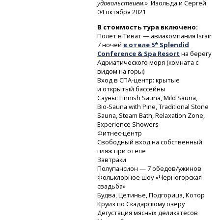
удовольствием.»
Изольда и Сергей
04 октября 2021
В стоимость тура включено:
Полет в Тиват — авиакомпания Israir
7 ночей
в отеле 5* Splendid
Conference & Spa Resort
на берегу
Адриатического моря (комната с
видом на горы)
Вход
в СПА-центр:
крытые
и открытый бассейны
Сауны: Finnish Sauna, Mild Sauna,
Bio-Sauna
with Pine, Traditional Stone
Sauna, Steam Bath, Relaxation Zone,
Experience Showers
Фитнес-центр
Свободный вход на собственный
пляж при отеле
Завтраки
Полупансион — 7 обедов/ужинов
Фольклорное шоу «Черногорская
свадьба»
Будва, Цетинье, Подгорица, Котор
Круиз по Скадарскому озеру
Дегустация мясных деликатесов