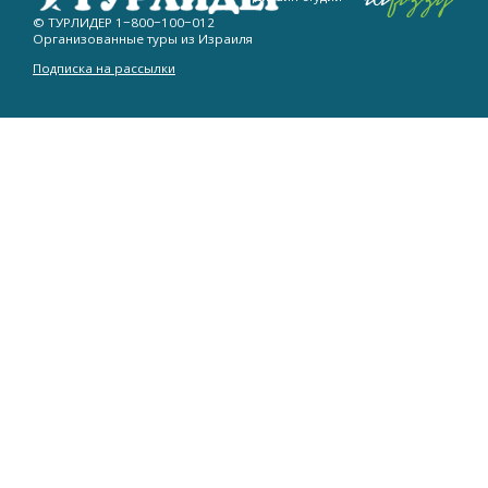
© ТУРЛИДЕР
1−800−100−012
Организованные туры из Израиля
Подписка на рассылки