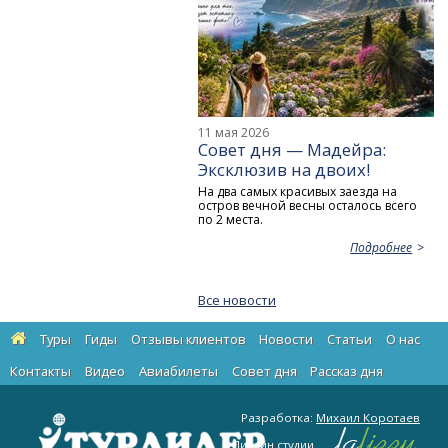
11 мая 2026
Совет дня — Мадейра:
Эксклюзив на двоих!
На два самых красивых заезда на
остров вечной весны осталось всего
по 2 места.
Подробнее
Все новости
Туры
Гиды
Отзывы клиентов
Новости
Статьи
О нас
Контакты
Видео
Авиабилеты
Cовет дня
Рассказ дня
Разработка:
Михаил Коротаев
Дизайн студии