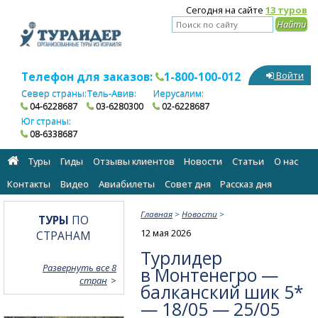
Сегодня на сайте
13 туров
Телефон для заказов:
1-800-100-012
Войти
Север страны:
Тель-Авив:
Иерусалим:
04-6228687
03-6280300
02-6228687
Юг страны:
08-6338687
Туры
Гиды
Отзывы клиентов
Новости
Статьи
О нас
Контакты
Видео
Авиабилеты
Cовет дня
Рассказ дня
Главная
>
Новости
>
ТУРЫ
ПО
12 мая 2026
СТРАНАМ
Турлидер
Развернуть все 8
в Монтенегро —
стран
балканский шик 5*
— 18/05 — 25/05