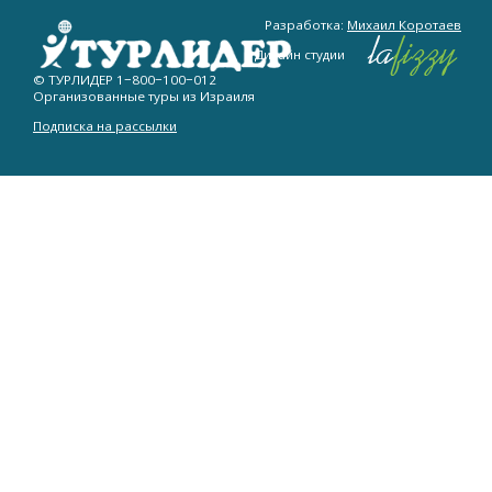
Разработка:
Михаил Коротаев
Дизайн студии
© ТУРЛИДЕР
1−800−100−012
Организованные туры из Израиля
Подписка на рассылки