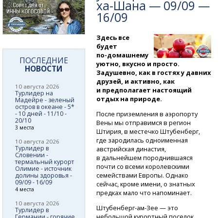
ха-Шана
— 09/09 —
16/09
Здесь все
будет
по-домашнему
ПОСЛЕДНИЕ
уютно, вкусно и просто.
НОВОСТИ
Задушевно, как в гостях у давних
друзей, и активно, как
10 августа 2026
и предполагает настоящий
Турлидер на
отдых на природе.
Мадейре - зеленый
остров в океане - 5*
- 10 дней - 11/10 -
После приземления в аэропорту
20/10
Вены мы отправимся в регион
3 места
Штирия, в местечко Штубенберг,
где зародилась одноименная
10 августа 2026
Турлидер в
австрийская династия,
Словении -
в дальнейшем породнившаяся
термальный курорт
почти со всеми королевскими
Олимие - источник
семействами Европы. Однако
долины здоровья -
09/09 - 16/09
сейчас, кроме имени, о знатных
4 места
предках мало что напоминает.
10 августа 2026
Штубенберг-ам-Зее
— это
Турлидер в
небольшой курортный поселок
Германии - горячие