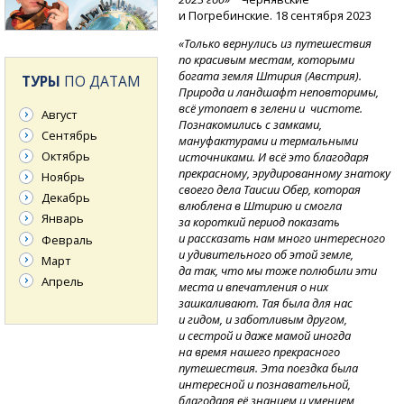
и Погребинские. 18 сентября 2023
«Только вернулись из путешествия
по красивым местам, которыми
богата земля Штирия (Австрия).
ТУРЫ
ПО ДАТАМ
Природа и ландшафт неповторимы,
всё утопает в зелени и чистоте.
Август
Познакомились с замками,
Сентябрь
мануфактурами и термальными
Октябрь
источниками. И всё это благодаря
прекрасному, эрудированному знатоку
Ноябрь
своего дела Таисии Обер, которая
Декабрь
влюблена в Штирию и смогла
Январь
за короткий период показать
и рассказать нам много интересного
Февраль
и удивительного об этой земле,
Март
да так, что мы тоже полюбили эти
Апрель
места и впечатления о них
зашкаливают. Тая была для нас
и гидом, и заботливым другом,
и сестрой и даже мамой иногда
на время нашего прекрасного
путешествия. Эта поездка была
интересной и познавательной,
благодаря её знанием и умением