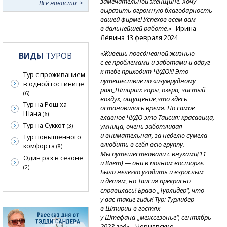
замечательной женщине. Хочу
Все новости
выразить огромную благодарность
вашей фирме! Успехов всем вам
в дальнейшей работе.»
Ирина
Лёвина 13 февраля 2024
«Живешь повсдневной жизнью
ВИДЫ
ТУРОВ
с ее проблемами и заботами и вдруг
к тебе приходит ЧУДО!!! Это-
Тур с проживанием
путешествие по «изумрудному
в одной гостинице
раю„Штирии: горы, озера, чистый
(6)
воздух, ощущение,что здесь
Тур на Рош ха-
остановилось время. Но самое
Шана
(6)
главное
ЧУДО-это
Таисия: красавица,
Тур на Суккот
умница, очень заботливая
(3)
и внимательная, за неделю сумела
Тур повышенного
влюбить в себя всю группу.
комфорта
(8)
Мы путешествовали с внуками(11
Один раз в сезоне
и 8лет) — они в полном восторге.
(2)
Было нелегко угодить и взрослым
и детям, но Таисия прекрасно
справилась! Браво „Турлидер“, что
у вас такие гиды! Тур: Турлидер
в Штирии-в
гостях
у Штефана-„межсезонье“,
сентябрь
2023 год»
Чернявские