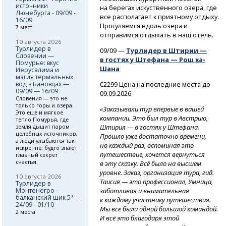
источники
на берегах искуственного озера, где
Люнебурга - 09/09 -
все располагает к приятному отдыху.
16/09
Прогуляемся вдоль озера и
7 мест
отправимся отдыхать в наш отель.
10 августа 2026
Турлидер в
09/09 —
Турлидер в Штирии —
Словении —
в гостях у Штефана — Рош ха-
Помурье: вкус
Шана
Иерусалима и
магия термальных
вод в Бановцах —
€2299 Цена на последние места до
09/09 — 16/09
09.09.2026
Словения — это не
только горы и озера.
«Заказывали тур впервые в вашей
Это еще и мягкое
компании. Это был тур в Австрию,
тепло Помурья, где
Штирия — в гостях у Штефана.
земля дышит паром
целебных источников,
Прошло уже достаточно времени,
а люди улыбаются так
но каждый раз, вспоминая это
искренне, будто знают
путешествие, хочется вернуться
главный секрет
счастья.
в эту сказку. Всё было на высшем
уровне. Заказ, организация тура, гид.
10 августа 2026
Таисия — это профессионал, Умница,
Турлидер в
заботливая и внимательная
Монтенегро -
балканский шик 5* -
к каждому участнику путешествия.
24/09 - 01/10
Мы все были одной большой командой.
2 места
И всё это благодаря этой