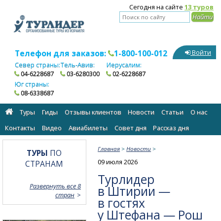
Сегодня на сайте
13 туров
Телефон для заказов:
1-800-100-012
Войти
Север страны:
Тель-Авив:
Иерусалим:
04-6228687
03-6280300
02-6228687
Юг страны:
08-6338687
Туры
Гиды
Отзывы клиентов
Новости
Статьи
О нас
Контакты
Видео
Авиабилеты
Cовет дня
Рассказ дня
Главная
>
Новости
>
ТУРЫ
ПО
09 июля 2026
СТРАНАМ
Турлидер
Развернуть все 8
в Штирии —
стран
в гостях
у Штефана — Рош