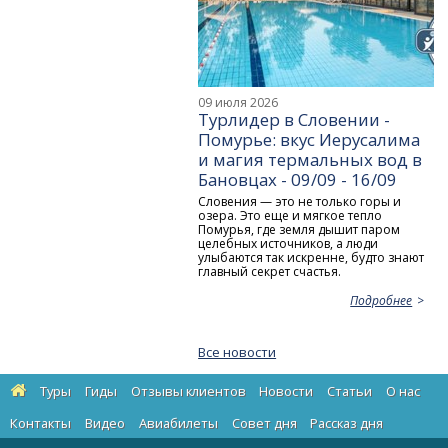
09 июля 2026
Турлидер в Словении -
Помурье: вкус Иерусалима
и магия термальных вод в
Бановцах - 09/09 - 16/09
Словения — это не только горы и
озера. Это еще и мягкое тепло
Помурья, где земля дышит паром
целебных источников, а люди
улыбаются так искренне, будто знают
главный секрет счастья.
Подробнее
Все новости
Туры
Гиды
Отзывы клиентов
Новости
Статьи
О нас
Контакты
Видео
Авиабилеты
Cовет дня
Рассказ дня