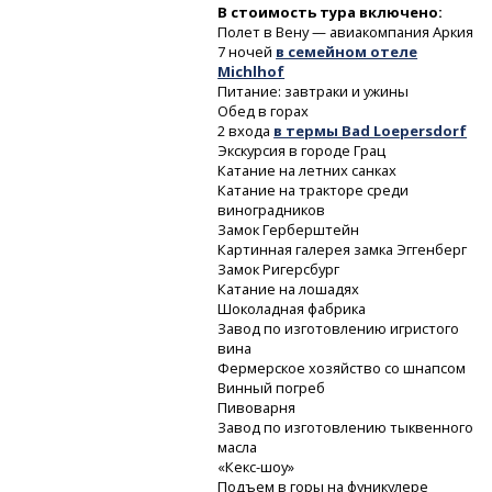
В стоимость тура включено:
Полет в Вену — авиакомпания Аркия
7 ночей
в семейном отеле
Michlhof
Питание: завтраки и ужины
Обед в горах
2 входа
в термы Bad Loepersdorf
Экскурсия в городе Грац
Катание на летних санках
Катание на тракторе среди
виноградников
Замок Герберштейн
Картинная галерея замка Эггенберг
Замок Ригерсбург
Катание на лошадях
Шоколадная фабрика
Завод по изготовлению игристого
вина
Фермерское хозяйство со шнапсом
Винный погреб
Пивоварня
Завод по изготовлению тыквенного
масла
«Кекс-шоу»
Подъем в горы на фуникулере