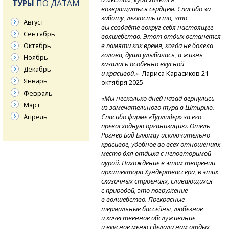
ТУРЫ
ПО ДАТАМ
возвращаться сердцем. Спасибо за
заботу, лёгкость и то, что
Август
вы создаёте вокруг себя настоящее
Сентябрь
волшебство. Этот отдых останется
Октябрь
в памяти как время, когда не болела
голова, душа улыбалась, а жизнь
Ноябрь
казалась особенно вкусной
Декабрь
и красивой.»
Лариса Карасиков 21
Январь
октября 2025
Февраль
«Мы несколько дней назад вернулись
Март
из замечательного тура в Штирию.
Апрель
Спасибо фирме «Турлидер» за его
превосходную организацию. Отель
Рогнер Бад Блюмау исключительно
красивое, удобное во всех отношениях
место для отдыха с неповторимой
аурой. Нахождение в этом творении
архитектора Хундертвассера, в этих
сказочных строениях, сливающихся
с природой, это погружение
в волшебство. Прекрасные
термальные бассейны, любезное
и качественное обслуживание
и вкусное меню сделали нам отдых