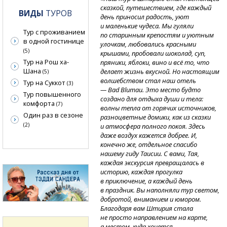
сказкой, путешествием, где каждый
ВИДЫ
ТУРОВ
день приносил радость, уют
и маленькие чудеса. Мы гуляли
Тур с проживанием
по старинным крепостям и уютным
в одной гостинице
улочкам, любовались красными
(5)
крышами, пробовали шоколад, суп,
Тур на Рош ха-
пряники, яблоки, вино и всё то, что
Шана
делает жизнь вкусной. Но настоящим
(5)
волшебством стал наш отель
Тур на Суккот
(3)
— Bad Blumau. Это место будто
Тур повышенного
создано для отдыха души и тела:
комфорта
(7)
волны тепла от горячих источников,
Один раз в сезоне
разноцветные домики, как из сказки
(2)
и атмосфера полного покоя. Здесь
даже воздух кажется добрее. И,
конечно же, отдельное спасибо
нашему гиду Таисии. С вами, Тая,
каждая экскурсия превращалась в
историю, каждая прогулка
в приключение, а каждый день
в праздник. Вы наполняли тур светом,
добротой, вниманием и юмором.
Благодаря вам Штирия стала
не просто направлением на карте,
а местом, куда хочется