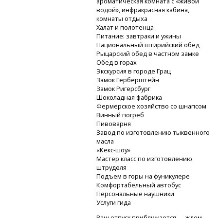
ароматическая комната с «живой
водой», инфракрасная кабина,
комнаты отдыха
Халат и полотенца
Питание: завтраки и ужины
Национальный штирийский обед
Рыцарский обед в частном замке
Обед в горах
Экскурсия в городе Грац
Замок Герберштейн
Замок Ригерсбург
Шоколадная фабрика
Фермерское хозяйство со шнапсом
Винный погреб
Пивоварня
Завод по изготовлению тыквенного
масла
«Кекс-шоу»
Мастер класс по изготовлению
штруделя
Подъем в горы на фуникулере
Комфортабельный автобус
Персональные наушники
Услуги гида
Ваш отпуск приближается — ждем