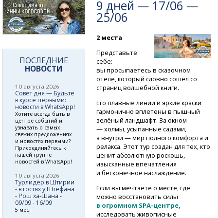
9 дней — 17/06 —
25/06
2 места
Представьте
ПОСЛЕДНИЕ
себе:
НОВОСТИ
вы просыпаетесь в сказочном
отеле, который словно сошел со
10 августа 2026
страниц волшебной книги.
Совет дня — Будьте
в курсе первыми:
Его плавные линии и яркие краски
новости в WhatsApp!
гармонично вплетены в пышный
Хотите всегда быть в
зелёный ландшафт. За окном
центре событий и
узнавать о самых
— холмы, усыпанные садами,
свежих предложениях
а внутри — мир полного комфорта и
и новостях первыми?
релакса. Этот тур создан для тех, кто
Присоединяйтесь к
ценит абсолютную роскошь,
нашей группе
новостей в WhatsApp!
изысканные впечатления
и бесконечное наслаждение.
10 августа 2026
Турлидер в Штирии
Если вы мечтаете о месте, где
- в гостях у Штефана
- Рош ха-Шана -
можно восстановить силы
09/09 - 16/09
в огромном
SPA-центре
,
5 мест
исследовать живописные