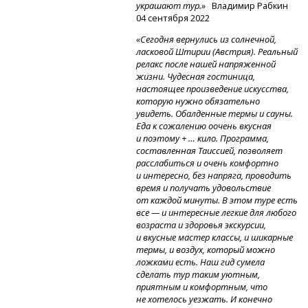
украшают тур.»
Владимир Рабкин
04 сентября 2022
«Сегодня вернулись из солнечной,
ласковой Штирии (Австрия). Реальный
релакс после нашей напряженной
жизни. Чудесная гостиница,
настоящее произведение искусства,
которую нужно обязательно
увидеть. Обалденные термы и сауны.
Еда к сожалению оочень вкусная
и поэтому + … кило. Программа,
составленная Таиссией, позволяет
расслабиться и очень комфортно
и интересно, без напряга, проводить
время и получать удовольствие
от каждой минуты. В этом туре есть
все — и интересные легкие для любого
возраста и здоровья экскурсии,
и вкусные мастер классы, и шикарные
термы, и воздух, который можно
ложками есть. Наш гид сумела
сделать тур таким уютным,
приятным и комфортным, что
не хотелось уезжать. И конечно