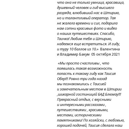
что она не только умница, красавица,
душевный человек и гид высшего
разряда, влюбивший нас в Штирию,
но и талантливый оператор. Тая
не жалела времени и сил, подарила
нам сотни красивых фото и видео
о наших путешествиях. Спасибо,
Таичка! Любим тебя и Штирию,
надеемся еще встретиться. И гиду,
и туру 10 баллов из 10.»
Валентина
и Владимир Бакум 05 октября 2021
«Мы просто счастливы , что
появилась такая возможность
попасть к такому гиду как Таисия
Обер!!! Ровно три года назад
мы познакомились с Таисией
и замечательным местом в Штирии
,шикарной гостиницей БАД Блюмау!!!
Прекрасный отдых, с вкусными
и интересными рассказами ,
путешествиями , красивыми,
местами, историческими
памятниками! По хозяйски, с любовью,
хорошей подачей, Таисия сделала наш