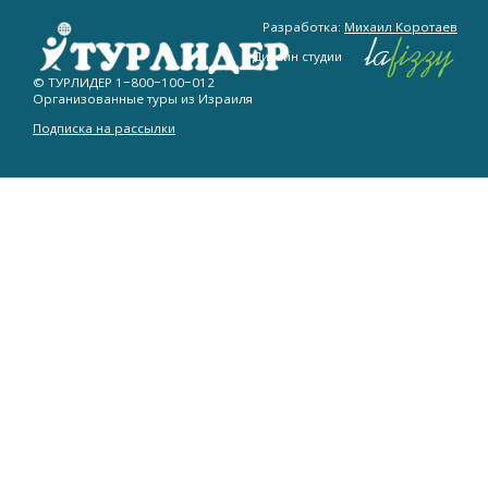
Разработка:
Михаил Коротаев
Дизайн студии
© ТУРЛИДЕР
1−800−100−012
Организованные туры из Израиля
Подписка на рассылки