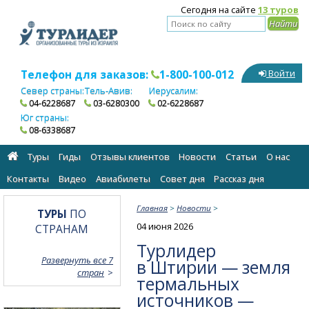
Сегодня на сайте
13 туров
Телефон для заказов:
1-800-100-012
Войти
Север страны:
Тель-Авив:
Иерусалим:
04-6228687
03-6280300
02-6228687
Юг страны:
08-6338687
Туры
Гиды
Отзывы клиентов
Новости
Статьи
О нас
Контакты
Видео
Авиабилеты
Cовет дня
Рассказ дня
Главная
>
Новости
>
ТУРЫ
ПО
04 июня 2026
СТРАНАМ
Турлидер
Развернуть все 7
в Штирии — земля
стран
термальных
источников —