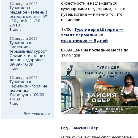
окрестности и наслаждаться
10 августа 2026
Турлидер на
кулинарными шедеврами, то это
Мадейре - зеленый
путешествие — именно то, что
остров в океане - 5*
вы искали.
- 10 дней - 11/10 -
20/10
17/06 -
Турлидер в Штирии —
3 места
земля термальных
10 августа 2026
источников — 9 дней
Турлидер в
Словении -
€3099 Цена на последние места до
термальный курорт
17.06.2026
Олимие - источник
долины здоровья -
09/09 - 16/09
4 места
10 августа 2026
Турлидер в
Германии - горячие
источники
Люнебурга - 09/09 -
16/09
7 мест
Все новости
Гид -
Таисия
Обер
«Наш тур в Штирию стал настоящей