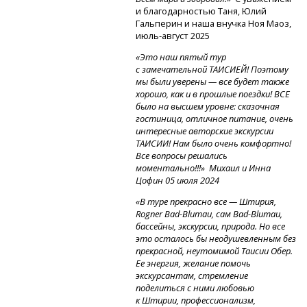
и благодарностью Таня, Юлий
Гальперин и наша внучка Ноя Маоз,
июль-август
2025
«
Это наш пятый тур
с замечательной ТАИСИЕЙ! Поэтому
мы были уверены — все будет также
хорошо, как и в прошлые поездки! ВСЕ
было на высшем уровне: сказочная
гостиница, отличное питание, очень
интересные авторские экскурсии
ТАИСИИ! Нам было очень комфортно!
Все вопросы решались
моментально!!!» Михаил и Инна
Цофин 05 июля 2024
«В туре прекрасно все — Штирия,
Rogner
Bad-Blumau,
сам
Bad-Blumau,
бассейны, экскурсии, природа. Но все
это осталось бы неодушевленным без
прекрасной, неутомимой Таисии Обер.
Ее энергия, желание помочь
экскурсантам, стремление
поделиться с ними любовью
к Штирии, профессионализм,