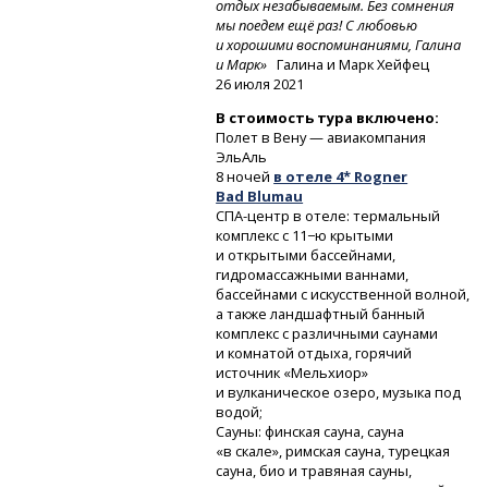
отдых незабываемым. Без сомнения
мы поедем ещё раз! С любовью
и хорошими воспоминаниями, Галина
и Марк»
Галина и Марк Хейфец
26 июля 2021
В стоимость тура включено:
Полет в Вену — авиакомпания
ЭльАль
8 ночей
в отеле 4* Rogner
Bad Blumau
СПА-центр
в отеле: термальный
комплекс с 11−ю крытыми
и открытыми бассейнами,
гидромассажными ваннами,
бассейнами с искусственной волной,
а также ландшафтный банный
комплекс с различными саунами
и комнатой отдыха, горячий
источник «Мельхиор»
и вулканическое озеро, музыка под
водой;
Сауны: финская сауна, сауна
«в скале», римская сауна, турецкая
сауна, био и травяная сауны,