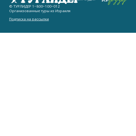
© ТУРЛИДЕР
1−800−100−012
Организованные туры из Израиля
Подписка на рассылки