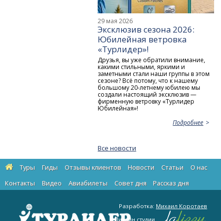
29 мая 2026
Эксклюзив сезона 2026:
Юбилейная ветровка
«Турлидер»!
Друзья, вы уже обратили внимание,
какими стильными, яркими и
заметными стали наши группы в этом
сезоне? Всё потому, что к нашему
большому 20-летнему юбилею мы
создали настоящий эксклюзив —
фирменную ветровку «Турлидер
Юбилейная»!
Подробнее
Все новости
Туры
Гиды
Отзывы клиентов
Новости
Статьи
О нас
Контакты
Видео
Авиабилеты
Cовет дня
Рассказ дня
Разработка:
Михаил Коротаев
Дизайн студии