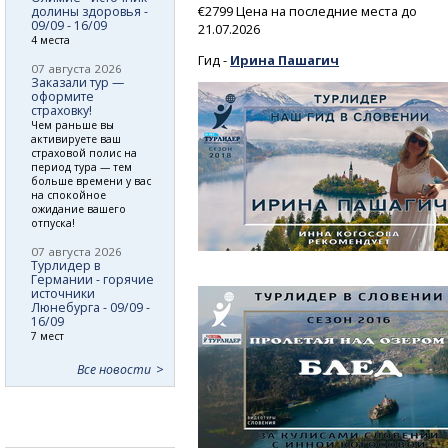
€2799 Цена на последние места до
долины здоровья -
09/09 - 16/09
21.07.2026
4 места
Гид -
Ирина Пашагич
07 августа 2026
Заказали тур —
оформите
страховку!
Чем раньше вы
активируете ваш
страховой полис на
период тура — тем
больше времени у вас
на спокойное
ожидание вашего
отпуска!
07 августа 2026
Турлидер в
Германии - горячие
источники
Люнебурга - 09/09 -
16/09
7 мест
Все новости