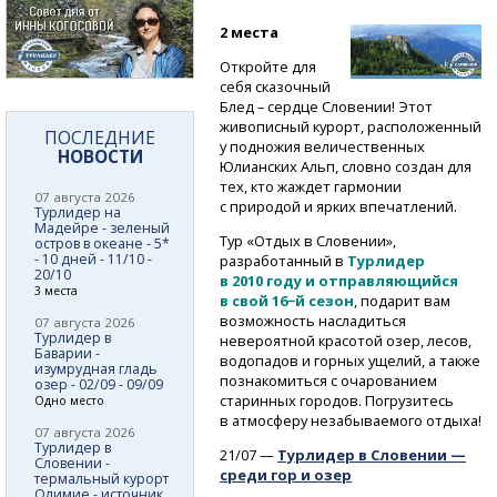
2 места
Откройте для
себя сказочный
Блед – сердце Словении! Этот
живописный курорт, расположенный
ПОСЛЕДНИЕ
у подножия величественных
НОВОСТИ
Юлианских Альп, словно создан для
тех, кто жаждет гармонии
07 августа 2026
с природой и ярких впечатлений.
Турлидер на
Мадейре - зеленый
Тур «Отдых в Словении»,
остров в океане - 5*
- 10 дней - 11/10 -
разработанный в
Турлидер
20/10
в 2010 году и отправляющийся
3 места
в свой 16−й сезон
, подарит вам
возможность насладиться
07 августа 2026
Турлидер в
невероятной красотой озер, лесов,
Баварии -
водопадов и горных ущелий, а также
изумрудная гладь
познакомиться с очарованием
озер - 02/09 - 09/09
старинных городов. Погрузитесь
Одно место
в атмосферу незабываемого отдыха!
07 августа 2026
Турлидер в
21/07 —
Турлидер в Словении —
Словении -
среди гор и озер
термальный курорт
Олимие - источник