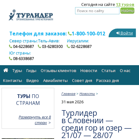
Сегодня на сайте
13 туров
Телефон для заказов:
1-800-100-012
Войти
Север страны:
Тель-Авив:
Иерусалим:
04-6228687
03-6280300
02-6228687
Юг страны:
08-6338687
Туры
Гиды
Отзывы клиентов
Новости
Статьи
О нас
Контакты
Видео
Авиабилеты
Cовет дня
Рассказ дня
Главная
>
Новости
>
ТУРЫ
ПО
31 мая 2026
СТРАНАМ
Турлидер
Развернуть все 8
в Словении —
стран
среди гор и озер —
21/07 — 28/07