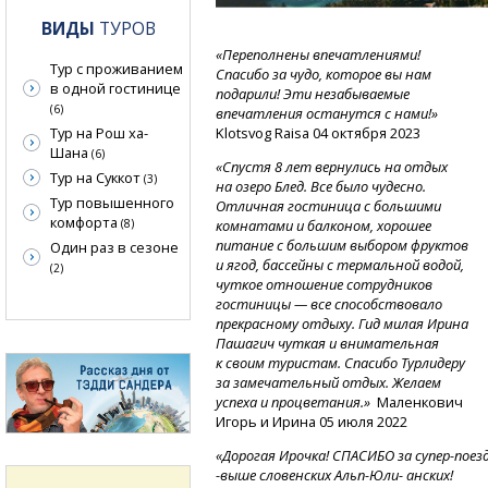
ВИДЫ
ТУРОВ
«Переполнены впечатлениями!
Тур с проживанием
Спасибо за чудо, которое вы нам
в одной гостинице
подарили! Эти незабываемые
(6)
впечатления останутся с нами!»
Тур на Рош ха-
Klotsvog Raisa 04 октября 2023
Шана
(6)
«Спустя 8 лет вернулись на отдых
Тур на Суккот
(3)
на озеро Блед. Все было чудесно.
Тур повышенного
Отличная гостиница с большими
комфорта
(8)
комнатами и балконом, хорошее
питание с большим выбором фруктов
Один раз в сезоне
и ягод, бассейны с термальной водой,
(2)
чуткое отношение сотрудников
гостиницы — все способствовало
прекрасному отдыху. Гид милая Ирина
Пашагич чуткая и внимательная
к своим туристам. Спасибо Турлидеру
за замечательный отдых. Желаем
успеха и процветания.»
Маленкович
Игорь и Ирина 05 июля 2022
«Дорогая
Ирочка!
СПАСИБО
за супер-поезд
-
выше
словенских
Альп-Юли-
анских!