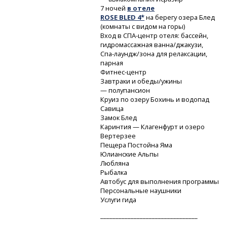
7 ночей
в отеле
ROSE BLED 4*
на берегу озера Блед
(комнаты с видом на горы)
Вход
в СПА-центр
отеля: бассейн,
гидромассажная ванна/джакузи,
Спа-лаундж/зона
для релаксации,
парная
Фитнес-центр
Завтраки и обеды/ужины
— полупансион
Круиз по озеру Бохинь и водопад
Савица
Замок Блед
Каринтия — Клагенфурт и озеро
Вертерзее
Пещера Постойна Яма
Юлианские Альпы
Любляна
Рыбалка
Автобус для выполнения программы
Персональные наушники
Услуги гида
________________________________