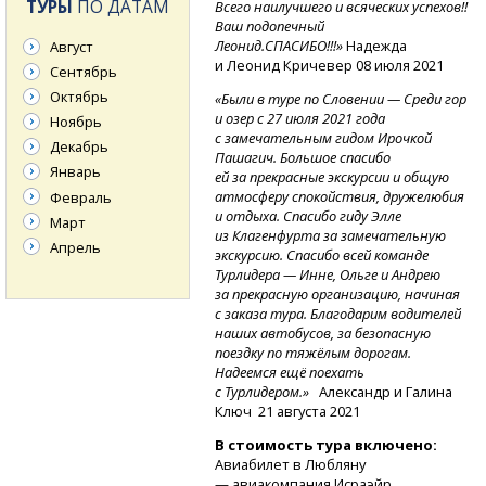
ТУРЫ
ПО ДАТАМ
Всего наилучшего и всяческих успехов!!
Ваш подопечный
Леонид.СПАСИБО!!!»
Надежда
Август
и Леонид Кричевер 08 июля 2021
Сентябрь
Октябрь
«Были в туре по Словении — Среди гор
и озер с 27 июля 2021 года
Ноябрь
с замечательным гидом Ирочкой
Декабрь
Пашагич. Большое спасибо
Январь
ей за прекрасные экскурсии и общую
атмосферу спокойствия, дружелюбия
Февраль
и отдыха. Спасибо гиду Элле
Март
из Клагенфурта за замечательную
Апрель
экскурсию. Спасибо всей команде
Турлидера — Инне, Ольге и Андрею
за прекрасную организацию, начиная
с заказа тура. Благодарим водителей
наших автобусов, за безопасную
поездку по тяжёлым дорогам.
Надеемся ещё поехать
с Турлидером.»
Александр и Галина
Ключ
21 августа 2021
В стоимость тура включено:
Авиабилет в Любляну
— авиакомпания Исраэйр