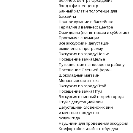
веллнесс центра Орхиделиа
Вход в фитнес центр
Банный халат и полотенце для
бассейна
Ночное купание в бассейнах
Термалия и веллнесс центре
Орхиделиа (по пятницам и субботам)
Программа анимации
Все экскурсии и дегустации
включены в программу
Экскурсия по городу Целье
Посещение замка Целье
Путешествие на поезде по району
Посещение Оленьей фермы
Шоколадный магазин
Монастырская аптека
Экскурсия по городу Птуй
Посещение замка Птуй
Экскурсия в винный погреб города
Птуй с дегустацией вин
Дегустацией словенских вин
и местных продуктов
Услуги гида
Наушники для проведения экскурсий
Комфортабельный автобус для