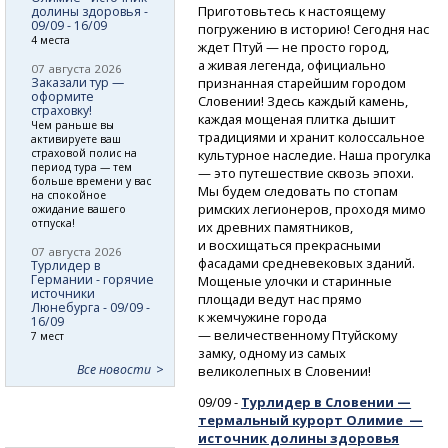
Приготовьтесь к настоящему
долины здоровья -
09/09 - 16/09
погружению в историю! Сегодня нас
4 места
ждет Птуй — не просто город,
а живая легенда, официально
07 августа 2026
Заказали тур —
признанная старейшим городом
оформите
Словении! Здесь каждый камень,
страховку!
каждая мощеная плитка дышит
Чем раньше вы
традициями и хранит колоссальное
активируете ваш
страховой полис на
культурное наследие. Наша прогулка
период тура — тем
— это путешествие сквозь эпохи.
больше времени у вас
Мы будем следовать по стопам
на спокойное
римских легионеров, проходя мимо
ожидание вашего
отпуска!
их древних памятников,
и восхищаться прекрасными
07 августа 2026
фасадами средневековых зданий.
Турлидер в
Германии - горячие
Мощеные улочки и старинные
источники
площади ведут нас прямо
Люнебурга - 09/09 -
к жемчужине города
16/09
— величественному Птуйскому
7 мест
замку, одному из самых
Все новости
великолепных в Словении!
09/09 -
Турлидер в Словении —
термальный курорт Олимие —
источник долины здоровья