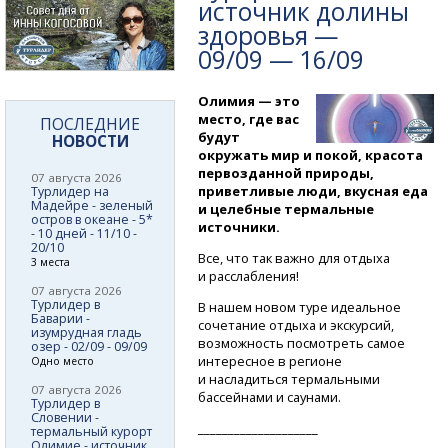
источник долины
здоровья —
09/09 — 16/09
Олимия — это
место, где вас
ПОСЛЕДНИЕ
будут
НОВОСТИ
окружать мир и покой, красота
первозданной природы,
07 августа 2026
приветливые люди, вкусная еда
Турлидер на
Мадейре - зеленый
и целебные термальные
остров в океане - 5*
источники.
- 10 дней - 11/10 -
20/10
Все, что так важно для отдыха
3 места
и расслабления!
07 августа 2026
Турлидер в
В нашем новом туре идеальное
Баварии -
сочетание отдыха и экскурсий,
изумрудная гладь
возможность посмотреть самое
озер - 02/09 - 09/09
интересное в регионе
Одно место
и насладиться термальными
07 августа 2026
бассейнами и саунами.
Турлидер в
Словении -
____________________
термальный курорт
Олимие - источник