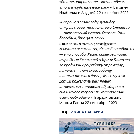
удачное направление. Очень надеюсь,
что мы туда еще вернемся.»
Вырвич
Изабелла и Андрей 22 сентября 2023
«Впервые в этом году Турлидер
открыл новое направление в Словении
— термальный курорт Олимия. Это
бассейны, джакузи, сауны
с всевозможными процедурами,
комната
релаксации,
где
тебя
вводят
в
— это спасибо. Хвала организаторам
тура Инне Когосовой и Ирине Пашагич
за продуманную работу (трансфер,
питание — нет слов, заботу
и внимание к каждому ). Мы с мужем
хотим пожелать вам новых
интересных направлений, здоровья,
сил и много терпения, которое так
всем необходимо.»
Бердичевские
Марк и Елена 22 сентября 2023
Гид -
Ирина Пашагич