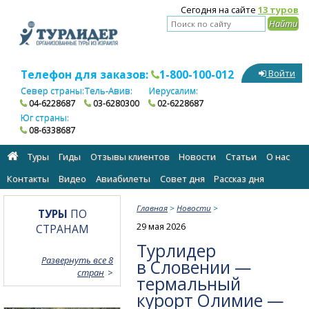
Сегодня на сайте
13 туров
Телефон для заказов:
1-800-100-012
Войти
Север страны:
Тель-Авив:
Иерусалим:
04-6228687
03-6280300
02-6228687
Юг страны:
08-6338687
Туры
Гиды
Отзывы клиентов
Новости
Статьи
О нас
Контакты
Видео
Авиабилеты
Cовет дня
Рассказ дня
Главная
>
Новости
>
ТУРЫ
ПО
29 мая 2026
СТРАНАМ
Турлидер
Развернуть все 8
в Словении —
стран
термальный
курорт Олимие —