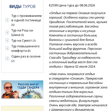
€2599 Цена тура до 08.06.2026
ВИДЫ
ТУРОВ
«Отдых на термах Олимия получился
Тур с проживанием
хороший. Особенно хорош спа центр
в одной гостинице
Орхиделия. Посетителей мало, музыка
(6)
тихая расслабляющая. Бассейны
Тур на Рош ха-
отличные и внутри и на улице.
Шана
Комнаты в гостинице большие,
(6)
балконы с сушилкой для белья.
Тур на Суккот
(3)
Питание очень вкусное и всегда
Тур повышенного
большой выбор фруктов. Персонал
комфорта
(8)
гостиницы доброжелательный.
Один раз в сезоне
Спасибо Турлидеру за надёжность
(2)
и отличный выбор мест для спа
отдыха.»
Ирина 02 июля 2024
«Нам очень понравился отдых
в спакурорте «Олимия». Прекрасная
гостиница и термальные бассейны
внутренние и внешние. огромная зона
отдыха только для взрослых.
Различные оздоровительные сауны,
сеансы медитации, физкультура.
Очень вкусная еда. Завтрак начинался
с Шампанского и деликатесов.