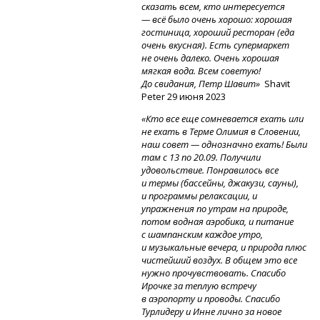
сказать всем, кто интересуется
— всё было очень хорошо: хорошая
гостиница, хороший ресторан (еда
очень вкусная). Есть супермаркет
не очень далеко. Очень хорошая
мягкая вода. Всем советую!
До свидания, Петр Шавит»
Shavit
Peter 29 июня 2023
«Кто все еще сомневается ехать или
не ехать в Терме Олимия в Словении,
наш совет — однозначно ехать! Были
там с 13 по 20.09. Получили
удовольствие. Понравилось все
и термы (бассейны, джакузи, сауны),
и программы релаксации, и
упражнения по утрам на природе,
потом водная аэробика, и питание
с шампанским каждое утро,
и музыкальные вечера, и природа плюс
чистейший воздух. В общем это все
нужно прочувствовать. Спасибо
Ирочке за теплую встречу
в аэропорту и проводы. Спасибо
Турлидеру и Инне лично за новое