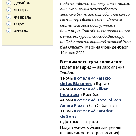
Декабрь
надо не забыть, потому что столько
вин, сколько мы перепробовали,
Январь
хватило бы на год для обычной семьи.
Февраль
Гостиницы были в очень удачном
Март
месте, шаговая доступность
до центра. Спасибо всем причастным
Апрель
к этой экскурсии, спасибо Виктору,
он Гид и просто хороший человек! Это
был Отдых!»
Марина Фрейденберг
10 июля 2023
В стоимость тура включено:
Полет в Мадрид — авиакомпания
ЭльАль
1 ночь
в отеле 4* Palacio
de los Blasones
в Бургасе
4 ночи
в отеле 4* Silken
Indautxu
в Бильбао
4 ночи
в отеле 4* Hotel Silken
Amara Plaza
в Сан Себастьян
1 ночь
в отеле 4* Parador
de Soria
Буфетные завтраки
Полупансион: обеды или ужины
(в зависимости от расписания)