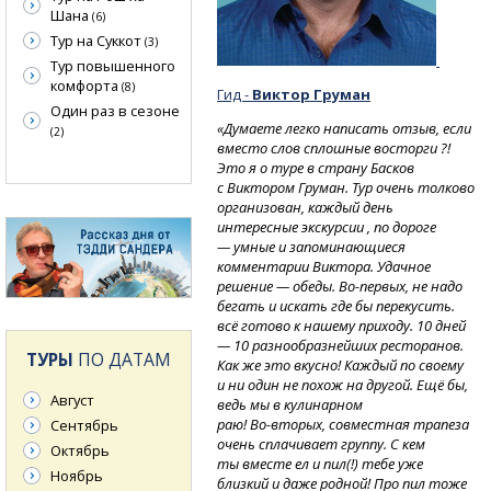
Шана
(6)
Тур на Суккот
(3)
Тур повышенного
комфорта
(8)
Гид -
Виктор Груман
Один раз в сезоне
«Думаете легко написать отзыв, если
(2)
вместо слов сплошные восторги ?!
Это я о туре в страну Басков
с Виктором Груман. Тур очень толково
организован, каждый день
интересные экскурсии , по дороге
— умные и запоминающиеся
комментарии Виктора. Удачное
решение
— обеды.
Во-первых,
не надо
бегать и искать где бы перекусить.
всё готово к нашему приходу. 10 дней
— 10 разнообразнейших ресторанов.
ТУРЫ
ПО ДАТАМ
Как же это вкусно! Каждый по своему
и ни один не похож на другой. Ещё бы,
Август
ведь мы в кулинарном
раю!
Во-вторых,
совместная трапеза
Сентябрь
очень сплачивает группу. С кем
Октябрь
ты вместе ел и пил(!) тебе уже
Ноябрь
близкий и даже родной! Про пил тоже