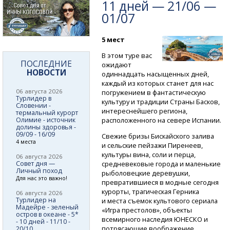
11 дней — 21/06 —
01/07
5 мест
В этом туре вас
ПОСЛЕДНИЕ
ожидают
НОВОСТИ
одиннадцать насыщенных дней,
каждый из которых станет для нас
06 августа 2026
погружением в фантастическую
Турлидер в
культуру и традиции Страны Басков,
Словении -
интереснейшего региона,
термальный курорт
Олимие - источник
расположенного на севере Испании.
долины здоровья -
09/09 - 16/09
Свежие бризы Бискайского залива
4 места
и сельские пейзажи Пиренеев,
культуры вина, соли и перца,
06 августа 2026
Совет дня —
средневековые города и маленькие
Личный поход
рыболовецкие деревушки,
Для нас это важно!
превратившиеся в модные сегодня
курорты, трагическая Герника
06 августа 2026
Турлидер на
и места съемок культового сериала
Мадейре - зеленый
«Игра престолов», объекты
остров в океане - 5*
всемирного наследия ЮНЕСКО и
- 10 дней - 11/10 -
потрясающие воображение
20/10