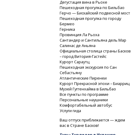
Дегустация вина в Рьохе
Пешеходная прогулка по Бильбао
Герчо — Бискайский подвесной мост
Пешеходная прогулка по городу
Бермео
Герника
Провинция Ла Рьоха
Сантандер и Сантильяна дель Мар
Салинас де Аньяна
Официальная столица страны Басков
– город
Витория-Гастейс
Курорт Сараутц
Пешеходная экскурсия по Сан
Себастьяну
Атлантические Пиренеи
Курорт Прекрасной эпохи – Биарриц
Музей Гуггенхайма в Бильбао
Все пункты по программе
Персональные наушники
Комфортабельный автобус
Услуги гида
Ваш отпуск приближается — ждем
вас в Стране Басков!
Туры Турлидер в Испанию