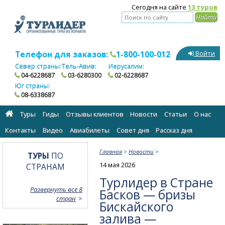
Сегодня на сайте
13 туров
Телефон для заказов:
1-800-100-012
Войти
Север страны:
Тель-Авив:
Иерусалим:
04-6228687
03-6280300
02-6228687
Юг страны:
08-6338687
Туры
Гиды
Отзывы клиентов
Новости
Статьи
О нас
Контакты
Видео
Авиабилеты
Cовет дня
Рассказ дня
Главная
>
Новости
>
ТУРЫ
ПО
14 мая 2026
СТРАНАМ
Турлидер в Стране
Развернуть все 8
Басков — бризы
стран
Бискайского
залива —