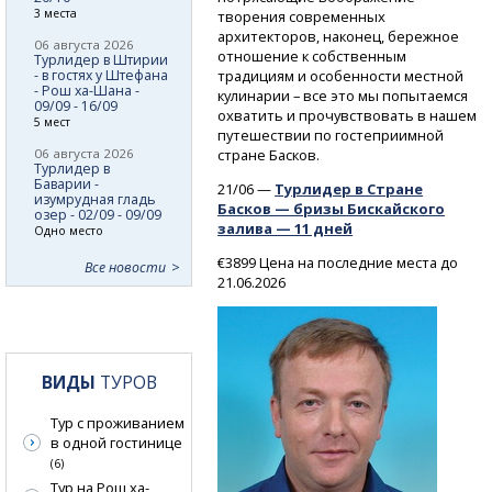
3 места
творения современных
архитекторов, наконец, бережное
06 августа 2026
отношение к собственным
Турлидер в Штирии
- в гостях у Штефана
традициям и особенности местной
- Рош ха-Шана -
кулинарии – все это мы попытаемся
09/09 - 16/09
охватить и прочувствовать в нашем
5 мест
путешествии по гостеприимной
06 августа 2026
стране Басков.
Турлидер в
Баварии -
21/06 —
Турлидер в Стране
изумрудная гладь
Басков — бризы Бискайского
озер - 02/09 - 09/09
залива — 11 дней
Одно место
€3899 Цена на последние места до
Все новости
21.06.2026
ВИДЫ
ТУРОВ
Тур с проживанием
в одной гостинице
(6)
Тур на Рош ха-