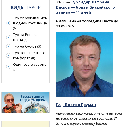
21/06 —
Турлидер в Стране
ВИДЫ
ТУРОВ
Басков — бризы Бискайского
залива — 11 дней
Тур с проживанием
€3899 Цена на последние места до
в одной гостинице
21.06.2026
(6)
Тур на Рош ха-
Шана
(6)
Тур на Суккот
(3)
Тур повышенного
комфорта
(8)
Один раз в сезоне
(2)
Гид -
Виктор Груман
«Думаете легко написать отзыв, если
вместо слов сплошные восторги ?!
Это я о туре в страну Басков