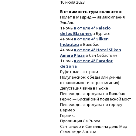
10 июля 2023
В стоимость тура включено:
Полет в Мадрид — авиакомпания
ЭльАль
1 ночь
в отеле 4* Palacio
de los Blasones
в Бургасе
4 ночи
в отеле 4* Silken
Indautxu
в Бильбао
4 ночи
в отеле 4* Hotel Silken
Amara Plaza
в Сан Себастьян
1 ночь
в отеле 4* Parador
de Soria
Буфетные завтраки
Полупансион: обеды или ужины
(в зависимости от расписания)
Дегустация вина в Рьохе
Пешеходная прогулка по Бильбао
Герчо — Бискайский подвесной мост
Пешеходная прогулка по городу
Бермео
Герника
Провинция Ла Рьоха
Сантандер и Сантильяна дель Мар
Салинас де Аньяна