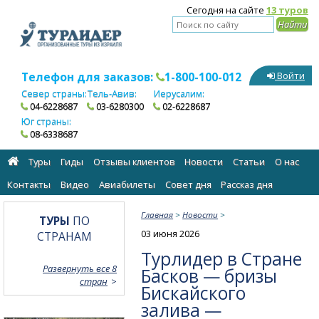
Сегодня на сайте
13 туров
Телефон для заказов:
1-800-100-012
Войти
Север страны:
Тель-Авив:
Иерусалим:
04-6228687
03-6280300
02-6228687
Юг страны:
08-6338687
Туры
Гиды
Отзывы клиентов
Новости
Статьи
О нас
Контакты
Видео
Авиабилеты
Cовет дня
Рассказ дня
Главная
>
Новости
>
ТУРЫ
ПО
03 июня 2026
СТРАНАМ
Турлидер в Стране
Развернуть все 8
Басков — бризы
стран
Бискайского
залива —