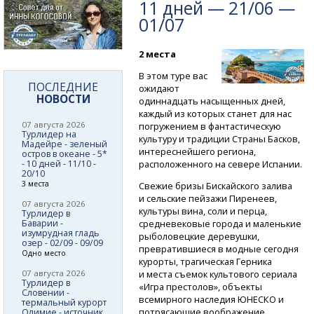
11 дней — 21/06 —
01/07
2 места
В этом туре вас
ПОСЛЕДНИЕ
ожидают
НОВОСТИ
одиннадцать насыщенных дней,
каждый из которых станет для нас
07 августа 2026
погружением в фантастическую
Турлидер на
культуру и традиции Страны Басков,
Мадейре - зеленый
интереснейшего региона,
остров в океане - 5*
- 10 дней - 11/10 -
расположенного на севере Испании.
20/10
3 места
Свежие бризы Бискайского залива
и сельские пейзажи Пиренеев,
07 августа 2026
культуры вина, соли и перца,
Турлидер в
Баварии -
средневековые города и маленькие
изумрудная гладь
рыболовецкие деревушки,
озер - 02/09 - 09/09
превратившиеся в модные сегодня
Одно место
курорты, трагическая Герника
07 августа 2026
и места съемок культового сериала
Турлидер в
«Игра престолов», объекты
Словении -
всемирного наследия ЮНЕСКО и
термальный курорт
потрясающие воображение
Олимие - источник