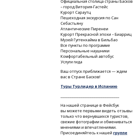
Официальная столица страны Басков
– город
Витория-Гастейс
Курорт Сараутц
Пешеходная экскурсия по Сан
Себастьяну
Атлантические Пиренеи
Курорт Прекрасной эпохи – Биарриц
Музей Гуггенхайма в Бильбао
Все пункты по программе
Персональные наушники
Комфортабельный автобус
Услуги гида
Ваш отпуск приближается — ждем
вас в Стране Басков!
Туры Турлидер в Испанию
________________________________
На нашей странице в Фейсбук
вы можете первыми видеть отзывы
только что вернувшихся туристов,
свежие фотографии и обмениваться
мнениями и впечатлениями.
Присоединяйтесь к нашей
группе