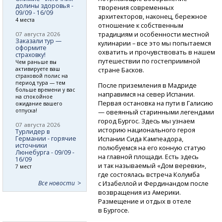
долины здоровья -
творения современных
09/09 - 16/09
архитекторов, наконец, бережное
4 места
отношение к собственным
традициям и особенности местной
07 августа 2026
Заказали тур —
кулинарии – все это мы попытаемся
оформите
охватить и прочувствовать в нашем
страховку!
путешествии по гостеприимной
Чем раньше вы
активируете ваш
стране Басков.
страховой полис на
период тура — тем
После приземления в Мадриде
больше времени у вас
направимся на север Испании.
на спокойное
Первая остановка на пути в Галисию
ожидание вашего
отпуска!
— овеянный старинными легендами
город Бургос. Здесь мы узнаем
07 августа 2026
историю национального героя
Турлидер в
Германии - горячие
Испании Сида Кампеадора,
источники
полюбуемся на его конную статую
Люнебурга - 09/09 -
на главной площади. Есть здесь
16/09
и так называемый «Дом веревки»,
7 мест
где состоялась встреча Колумба
Все новости
с Изабеллой и Фердинандом после
возвращения из Америки.
Размещение и отдых в отеле
в Бургосе.