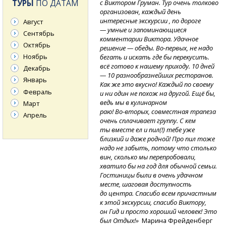
ТУРЫ
ПО ДАТАМ
с Виктором Груман. Тур очень толково
организован, каждый день
интересные экскурсии , по дороге
Август
— умные и запоминающиеся
Сентябрь
комментарии Виктора. Удачное
Октябрь
решение
— обеды.
Во-первых,
не надо
Ноябрь
бегать и искать где бы перекусить.
всё готово к нашему приходу. 10 дней
Декабрь
— 10 разнообразнейших ресторанов.
Январь
Как же это вкусно! Каждый по своему
Февраль
и ни один не похож на другой. Ещё бы,
ведь мы в кулинарном
Март
раю!
Во-вторых,
совместная трапеза
Апрель
очень сплачивает группу. С кем
ты вместе ел и пил(!) тебе уже
близкий и даже родной! Про пил тоже
надо не забыть, потому что столько
вин, сколько мы перепробовали,
хватило бы на год для обычной семьи.
Гостиницы были в очень удачном
месте, шаговая доступность
до центра. Спасибо всем причастным
к этой экскурсии, спасибо Виктору,
он Гид и просто хороший человек! Это
был Отдых!»
Марина Фрейденберг