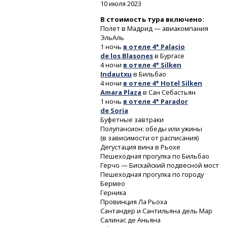
10 июля 2023
В стоимость тура включено:
Полет в Мадрид — авиакомпания
ЭльАль
1 ночь
в отеле 4* Palacio
de los Blasones
в Бургасе
4 ночи
в отеле 4* Silken
Indautxu
в Бильбао
4 ночи
в отеле 4* Hotel Silken
Amara Plaza
в Сан Себастьян
1 ночь
в отеле 4* Parador
de Soria
Буфетные завтраки
Полупансион: обеды или ужины
(в зависимости от расписания)
Дегустация вина в Рьохе
Пешеходная прогулка по Бильбао
Герчо — Бискайский подвесной мост
Пешеходная прогулка по городу
Бермео
Герника
Провинция Ла Рьоха
Сантандер и Сантильяна дель Мар
Салинас де Аньяна