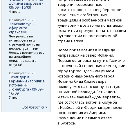
долины здоровья -
творения современных
09/09 - 16/09
архитекторов, наконец, бережное
4 места
отношение к собственным
традициям и особенности местной
07 августа 2026
Заказали тур —
кулинарии – все это мы попытаемся
оформите
охватить и прочувствовать в нашем
страховку!
путешествии по гостеприимной
Чем раньше вы
активируете ваш
стране Басков.
страховой полис на
период тура — тем
После приземления в Мадриде
больше времени у вас
направимся на север Испании.
на спокойное
Первая остановка на пути в Галисию
ожидание вашего
отпуска!
— овеянный старинными легендами
город Бургос. Здесь мы узнаем
07 августа 2026
историю национального героя
Турлидер в
Германии - горячие
Испании Сида Кампеадора,
источники
полюбуемся на его конную статую
Люнебурга - 09/09 -
на главной площади. Есть здесь
16/09
и так называемый «Дом веревки»,
7 мест
где состоялась встреча Колумба
Все новости
с Изабеллой и Фердинандом после
возвращения из Америки.
Размещение и отдых в отеле
в Бургосе.