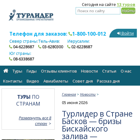
Сегодня на сайте
13 туров
Телефон для заказов:
1-800-100-012
Войти
Север страны:
Тель-Авив:
Иерусалим:
04-6228687
03-6280300
02-6228687
Юг страны:
08-6338687
Туры
Гиды
Отзывы клиентов
Новости
Статьи
О нас
Контакты
Видео
Авиабилеты
Cовет дня
Рассказ дня
Главная
>
Новости
>
ТУРЫ
ПО
05 июня 2026
СТРАНАМ
Турлидер в Стране
Развернуть все 8
Басков — бризы
стран
Бискайского
залива —