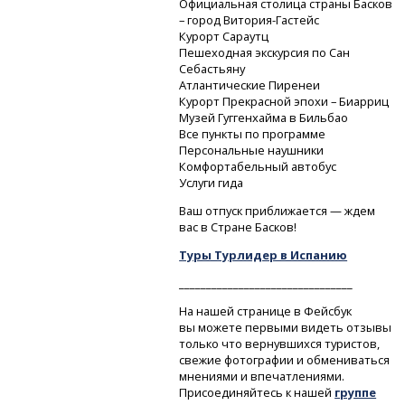
Официальная столица страны Басков
– город
Витория-Гастейс
Курорт Сараутц
Пешеходная экскурсия по Сан
Себастьяну
Атлантические Пиренеи
Курорт Прекрасной эпохи – Биарриц
Музей Гуггенхайма в Бильбао
Все пункты по программе
Персональные наушники
Комфортабельный автобус
Услуги гида
Ваш отпуск приближается — ждем
вас в Стране Басков!
Туры Турлидер в Испанию
________________________________
На нашей странице в Фейсбук
вы можете первыми видеть отзывы
только что вернувшихся туристов,
свежие фотографии и обмениваться
мнениями и впечатлениями.
Присоединяйтесь к нашей
группе