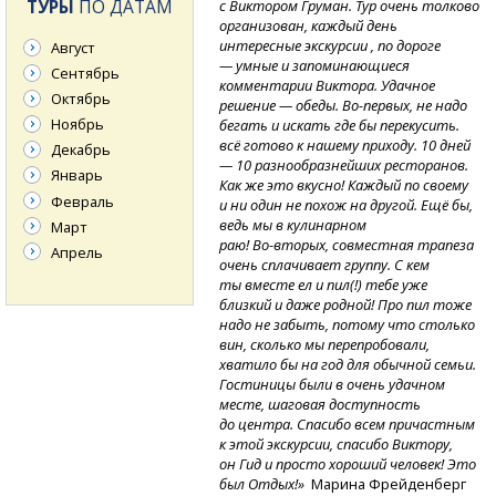
ТУРЫ
ПО ДАТАМ
с Виктором Груман. Тур очень толково
организован, каждый день
интересные экскурсии , по дороге
Август
— умные и запоминающиеся
Сентябрь
комментарии Виктора. Удачное
Октябрь
решение
— обеды.
Во-первых,
не надо
Ноябрь
бегать и искать где бы перекусить.
всё готово к нашему приходу. 10 дней
Декабрь
— 10 разнообразнейших ресторанов.
Январь
Как же это вкусно! Каждый по своему
Февраль
и ни один не похож на другой. Ещё бы,
ведь мы в кулинарном
Март
раю!
Во-вторых,
совместная трапеза
Апрель
очень сплачивает группу. С кем
ты вместе ел и пил(!) тебе уже
близкий и даже родной! Про пил тоже
надо не забыть, потому что столько
вин, сколько мы перепробовали,
хватило бы на год для обычной семьи.
Гостиницы были в очень удачном
месте, шаговая доступность
до центра. Спасибо всем причастным
к этой экскурсии, спасибо Виктору,
он Гид и просто хороший человек! Это
был Отдых!»
Марина Фрейденберг