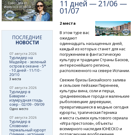
11 дней — 21/06 —
01/07
2 места
В этом туре вас
ПОСЛЕДНИЕ
ожидают
НОВОСТИ
одиннадцать насыщенных дней,
каждый из которых станет для нас
07 августа 2026
погружением в фантастическую
Турлидер на
культуру и традиции Страны Басков,
Мадейре - зеленый
интереснейшего региона,
остров в океане - 5*
- 10 дней - 11/10 -
расположенного на севере Испании.
20/10
3 места
Свежие бризы Бискайского залива
и сельские пейзажи Пиренеев,
07 августа 2026
культуры вина, соли и перца,
Турлидер в
Баварии -
средневековые города и маленькие
изумрудная гладь
рыболовецкие деревушки,
озер - 02/09 - 09/09
превратившиеся в модные сегодня
Одно место
курорты, трагическая Герника
07 августа 2026
и места съемок культового сериала
Турлидер в
«Игра престолов», объекты
Словении -
всемирного наследия ЮНЕСКО и
термальный курорт
потрясающие воображение
Олимие - источник