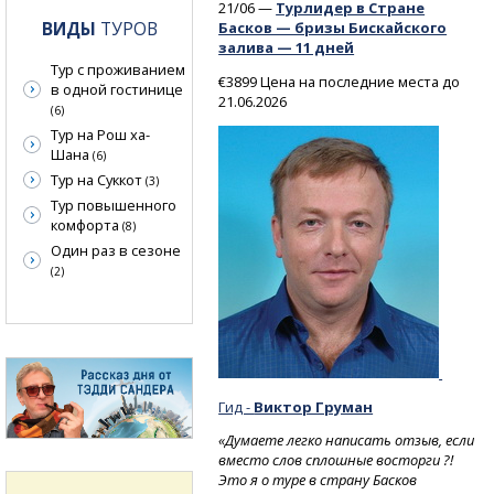
21/06 —
Турлидер в Стране
ВИДЫ
ТУРОВ
Басков — бризы Бискайского
залива — 11 дней
Тур с проживанием
€3899 Цена на последние места до
в одной гостинице
21.06.2026
(6)
Тур на Рош ха-
Шана
(6)
Тур на Суккот
(3)
Тур повышенного
комфорта
(8)
Один раз в сезоне
(2)
Гид -
Виктор Груман
«Думаете легко написать отзыв, если
вместо слов сплошные восторги ?!
Это я о туре в страну Басков