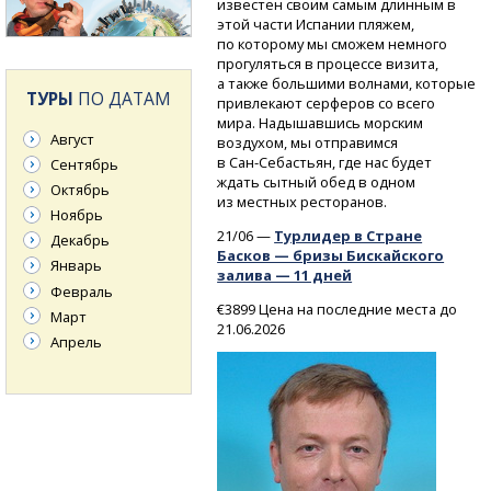
известен своим самым длинным в
этой части Испании пляжем,
по которому мы сможем немного
прогуляться в процессе визита,
а также большими волнами, которые
ТУРЫ
ПО ДАТАМ
привлекают серферов со всего
мира. Надышавшись морским
Август
воздухом, мы отправимся
в Сан-Себастьян,
где нас будет
Сентябрь
ждать сытный обед в одном
Октябрь
из местных ресторанов.
Ноябрь
21/06 —
Турлидер в Стране
Декабрь
Басков — бризы Бискайского
Январь
залива — 11 дней
Февраль
€3899 Цена на последние места до
Март
21.06.2026
Апрель