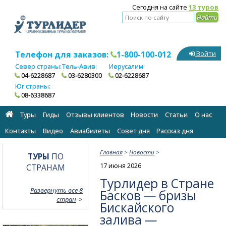
Сегодня на сайте
13 туров
Телефон для заказов:
1-800-100-012
Войти
Север страны:
Тель-Авив:
Иерусалим:
04-6228687
03-6280300
02-6228687
Юг страны:
08-6338687
Туры
Гиды
Отзывы клиентов
Новости
Статьи
О нас
Контакты
Видео
Авиабилеты
Cовет дня
Рассказ дня
Главная
>
Новости
>
ТУРЫ
ПО
17 июня 2026
СТРАНАМ
Турлидер в Стране
Развернуть все 8
Басков — бризы
стран
Бискайского
залива —