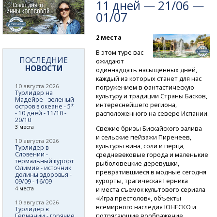
11 дней — 21/06 —
01/07
2 места
В этом туре вас
ПОСЛЕДНИЕ
ожидают
НОВОСТИ
одиннадцать насыщенных дней,
каждый из которых станет для нас
10 августа 2026
погружением в фантастическую
Турлидер на
культуру и традиции Страны Басков,
Мадейре - зеленый
интереснейшего региона,
остров в океане - 5*
- 10 дней - 11/10 -
расположенного на севере Испании.
20/10
3 места
Свежие бризы Бискайского залива
и сельские пейзажи Пиренеев,
10 августа 2026
культуры вина, соли и перца,
Турлидер в
Словении -
средневековые города и маленькие
термальный курорт
рыболовецкие деревушки,
Олимие - источник
превратившиеся в модные сегодня
долины здоровья -
курорты, трагическая Герника
09/09 - 16/09
4 места
и места съемок культового сериала
«Игра престолов», объекты
10 августа 2026
всемирного наследия ЮНЕСКО и
Турлидер в
потрясающие воображение
Германии - горячие