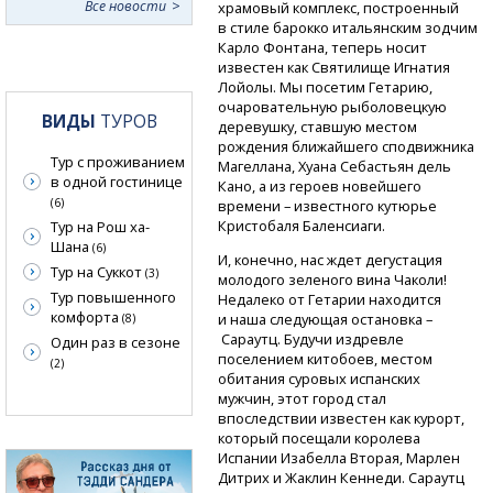
Все новости
храмовый комплекс, построенный
в стиле барокко итальянским зодчим
Карло Фонтана, теперь носит
известен как Святилище Игнатия
Лойолы. Мы посетим Гетарию,
очаровательную рыболовецкую
ВИДЫ
ТУРОВ
деревушку, ставшую местом
рождения ближайшего сподвижника
Тур с проживанием
Магеллана, Хуана Себастьян дель
в одной гостинице
Кано, а из героев новейшего
(6)
времени – известного кутюрье
Кристобаля Баленсиаги.
Тур на Рош ха-
Шана
(6)
И, конечно, нас ждет дегустация
Тур на Суккот
(3)
молодого зеленого вина Чаколи!
Тур повышенного
Недалеко от Гетарии находится
комфорта
и наша следующая остановка –
(8)
Сараутц. Будучи издревле
Один раз в сезоне
поселением китобоев, местом
(2)
обитания суровых испанских
мужчин, этот город стал
впоследствии известен как курорт,
который посещали королева
Испании Изабелла Вторая, Марлен
Дитрих и Жаклин Кеннеди. Сараутц