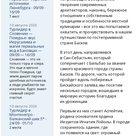
источники
творения современных
Люнебурга - 09/09 -
архитекторов, наконец, бережное
16/09
отношение к собственным
7 мест
традициям и особенности местной
10 августа 2026
кулинарии – все это мы попытаемся
Турлидер в
охватить и прочувствовать в нашем
Словении —
путешествии по гостеприимной
Помурье: вкус
Иерусалима и
стране Басков.
магия термальных
вод в Бановцах —
В этот день направляемся
09/09 — 16/09
в Сан-Себастьян,
который
Словения — это не
соперничает с Бильбао за звание
только горы и озера.
Это еще и мягкое
самого красивого города страны
тепло Помурья, где
Басков. По дороге, часть которой
земля дышит паром
пройдет вдоль побережья
целебных источников,
Бискайского залива, мы посетим
а люди улыбаются так
искренне, будто знают
несколько городов, вошедших в
главный секрет
мировую историю благодаря
счастья.
их уроженцам.
10 августа 2026
Турлидер в
Первым из них станет Аспейтия,
Монтенегро -
родина основателя ордена
балканский шик 5* -
Иезуитов Игнатия Лойолы. В городе
24/09 - 01/10
сохранилось здание, где
2 места
он появился на свет: огромный