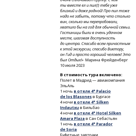
ты вместе ел и пил(!) тебе уже
близкий и даже родной! Про пил тоже
надо не забыть, потому что столько
вин, сколько мы перепробовали,
хватило бы на год для обычной семьи.
Гостиницы были в очень удачном
месте, шаговая доступность
до центра. Спасибо всем причастным
к этой экскурсии, спасибо Виктору,
он Гид и просто хороший человек! Это
был Отдых!»
Марина Фрейденберг
10 июля 2023
В стоимость тура включено:
Полет в Мадрид — авиакомпания
ЭльАль
1 ночь
в отеле 4* Palacio
de los Blasones
в Бургасе
4 ночи
в отеле 4* Silken
Indautxu
в Бильбао
4 ночи
в отеле 4* Hotel Silken
Amara Plaza
в Сан Себастьян
1 ночь
в отеле 4* Parador
de Soria
Буфетные завтраки