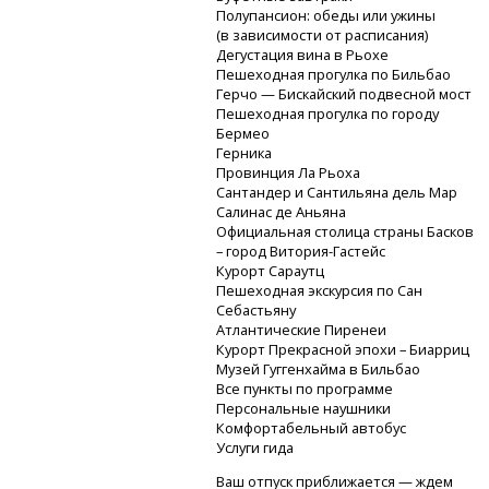
Полупансион: обеды или ужины
(в зависимости от расписания)
Дегустация вина в Рьохе
Пешеходная прогулка по Бильбао
Герчо — Бискайский подвесной мост
Пешеходная прогулка по городу
Бермео
Герника
Провинция Ла Рьоха
Сантандер и Сантильяна дель Мар
Салинас де Аньяна
Официальная столица страны Басков
– город
Витория-Гастейс
Курорт Сараутц
Пешеходная экскурсия по Сан
Себастьяну
Атлантические Пиренеи
Курорт Прекрасной эпохи – Биарриц
Музей Гуггенхайма в Бильбао
Все пункты по программе
Персональные наушники
Комфортабельный автобус
Услуги гида
Ваш отпуск приближается — ждем