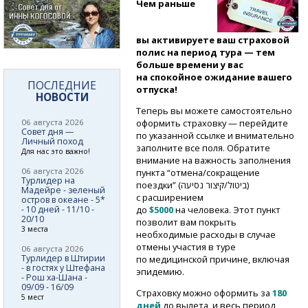
Чем раньше
вы активируете ваш страховой
полис на период тура — тем
больше времени у вас
на спокойное ожидание вашего
ПОСЛЕДНИЕ
отпуска!
НОВОСТИ
Теперь вы можете самостоятельно
06 августа 2026
оформить страховку — перейдите
Совет дня —
по указанной ссылке и внимательно
Личный поход
заполните все поля. Обратите
Для нас это важно!
внимание на важность заполнения
06 августа 2026
пункта “отмена/сокращение
Турлидер на
поездки” (ביטול/קיצור נסיעה)
Мадейре - зеленый
с расширением
остров в океане - 5*
- 10 дней - 11/10 -
до
$5000
на человека. Этот пункт
20/10
позволит вам покрыть
3 места
необходимые расходы в случае
отмены участия в туре
06 августа 2026
Турлидер в Штирии
по медицинской причине, включая
- в гостях у Штефана
эпидемию.
- Рош ха-Шана -
09/09 - 16/09
Страховку можно оформить за
180
5 мест
дней
до вылета, и весь период