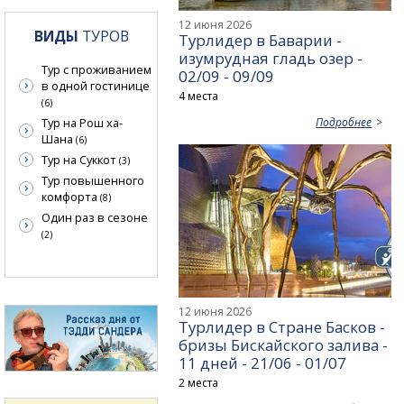
12 июня 2026
ВИДЫ
ТУРОВ
Турлидер в Баварии -
изумрудная гладь озер -
Тур с проживанием
02/09 - 09/09
в одной гостинице
4 места
(6)
Подробнее
Тур на Рош ха-
Шана
(6)
Тур на Суккот
(3)
Тур повышенного
комфорта
(8)
Один раз в сезоне
(2)
12 июня 2026
Турлидер в Стране Басков -
бризы Бискайского залива -
11 дней - 21/06 - 01/07
2 места