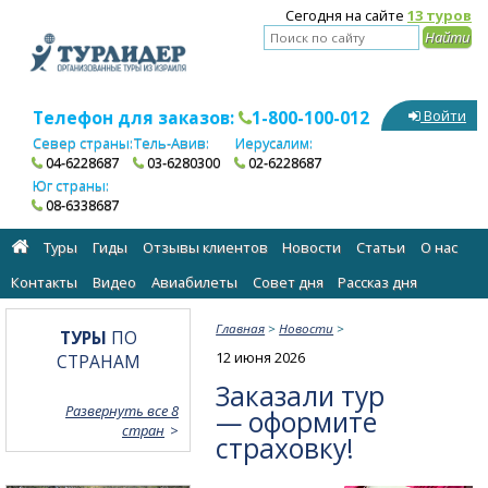
Сегодня на сайте
13 туров
Телефон для заказов:
1-800-100-012
Войти
Север страны:
Тель-Авив:
Иерусалим:
04-6228687
03-6280300
02-6228687
Юг страны:
08-6338687
Туры
Гиды
Отзывы клиентов
Новости
Статьи
О нас
Контакты
Видео
Авиабилеты
Cовет дня
Рассказ дня
Главная
>
Новости
>
ТУРЫ
ПО
12 июня 2026
СТРАНАМ
Заказали тур
Развернуть все 8
— оформите
стран
страховку!