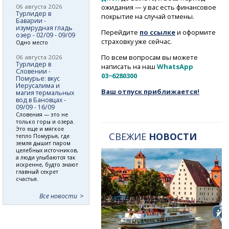
06 августа 2026
ожидания — у вас есть финансовое
Турлидер в
покрытие на случай отмены.
Баварии -
изумрудная гладь
Перейдите
по ссылке
и оформите
озер - 02/09 - 09/09
страховку уже сейчас.
Одно место
По всем вопросам вы можете
06 августа 2026
Турлидер в
написать на наш
WhatsApp
Словении -
03−6280300
Помурье: вкус
Иерусалима и
Ваш отпуск приближается!
магия термальных
вод в Бановцах -
09/09 - 16/09
Словения — это не
только горы и озера.
Это еще и мягкое
СВЕЖИЕ
НОВОСТИ
тепло Помурья, где
земля дышит паром
целебных источников,
а люди улыбаются так
искренне, будто знают
главный секрет
счастья.
Все новости