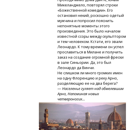
Микеланджело, повторял строки
«Божественной комедии». Его
остановил некий, роскошно одетый
мужчина и попросил пояснить
непонятные моменты этого
произведения. Это было началом
известной ссоры между скульптором
и тем человеком. Кстати, его звали
Леонардо. К тому времени он успел
прославиться в Милане и получить
заказ на создание огромной фрески
в зале Синьории. Да, это был
Леонардо да Винчи.
Не слишком ли много громких имен
на одну Флоренцию и реку Арно,
разделяющую ее на два берега?
—
Населенье гуляет над обмелевшим
Арно, Напоминая новых
четвероногих…