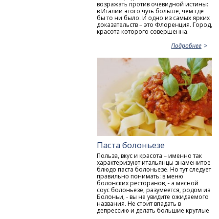
возражать против очевидной истины:
в Италии этого чуть больше, чем где
бы то ни было. И одно из самых ярких
доказательств – это Флоренция. Город,
красота которого совершенна.
Подробнее
Паста болоньезе
Польза, вкус и красота – именно так
характеризуют итальянцы знаменитое
блюдо паста болоньезе. Но тут следует
правильно понимать: в меню
болонских ресторанов, - а мясной
соус болоньезе, разумеется, родом из
Болоньи, - вы не увидите ожидаемого
названия. Не стоит впадать в
депрессию и делать большие круглые