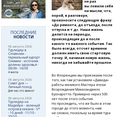
не раз
вы ловили себя
на мысли, что,
порой, в разговоре,
произносите следующую фразу:
«До ремонта, до отъезда, после
отпуска и т.д». Наша жизнь
ПОСЛЕДНИЕ
делится на периоды,
НОВОСТИ
происходящие до и после
какого-то
важного события. Так
06 августа 2026
было всегда, отсчет времени
Турлидер в
должен иметь свою стартовую
Словении -
термальный курорт
точку. И, начиная новую жизнь,
Олимие - источник
никогда не забывайте прошлое.
долины здоровья -
09/09 - 16/09
4 места
Во Флоренцию мы приезжаем после
06 августа 2026
того, как там установили «Давида»
Совет дня —
работы великого Мастера эпохи
Личный поход
Возрождения Микеланджело
Для нас это важно!
Буонаротти. Примерно через 500
06 августа 2026
лет после этого события.
Турлидер на
Но проследить, что же было в этом
Мадейре - зеленый
городе до этого момента, нам
остров в океане - 5*
- 10 дней - 11/10 -
не сложно, поскольку за время тура
20/10