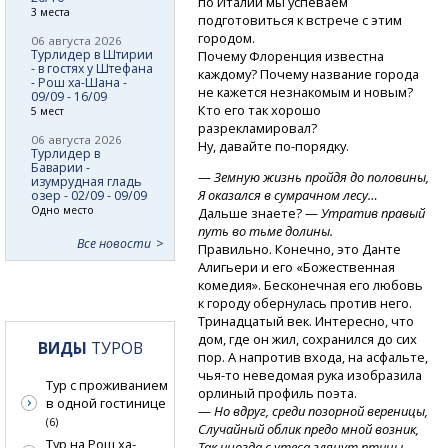
по Италии мы успеваем
3 места
подготовиться к встрече с этим
городом.
06 августа 2026
Турлидер в Штирии
Почему Флоренция известна
- в гостях у Штефана
каждому? Почему название города
- Рош ха-Шана -
не кажется незнакомым и новым?
09/09 - 16/09
Кто его так хорошо
5 мест
разрекламировал?
06 августа 2026
Ну, давайте по-порядку.
Турлидер в
Баварии -
—
Земную жизнь пройдя до половины,
изумрудная гладь
Я оказался в сумрачном лесу…
озер - 02/09 - 09/09
Одно место
Дальше знаете? —
Утратив правый
путь во тьме долины.
Все новости
Правильно. Конечно, это Данте
Алигьери и его «Божественная
комедия». Бесконечная его любовь
к городу обернулась против него.
Тринадцатый век. Интересно, что
дом, где он жил, сохранился до сих
ВИДЫ
ТУРОВ
пор. А напротив входа, на асфальте,
чья-то
неведомая рука изобразила
Тур с проживанием
орлиный профиль поэта.
в одной гостинице
—
Но вдруг, среди позорной вереницы,
(6)
Случайный облик предо мной возник,
Тур на Рош ха-
Так иногда с утеса глянут птицы…