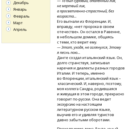
—
То был суровый, опаленный лик,
Декабрь
не мертвый лик,
Январь
а просветленно-страстный,
без
Февраль
возраста…
Его выгнали из Флоренции. И,
Март
вправду, «нет пророка в своем
Апрель
отечестве». Он остался в Равенне,
в небольшом домике, общаясь
с теми, кто верит ему.
— Этот, уходя, не оглянулся, Этому
я песнь пою…
Данте создал итальянский язык. Он,
долго странствуя, записывал
наречия и диалекты разных городов
Италии. И теперь, именно
во Флоренции, итальянский язык –
классический. И, наверно, поэтому,
моя коллега Сандра, родившаяся
и живущая в этом городе, прекрасно
говорит
по-русски.
Она ведет
экскурсию на настоящем
литературном русском языке,
выучив его и удивляя туристов
давно забытыми оборотами.
Проходя мимо дома Данте, юный