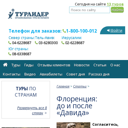
Сегодня на сайте
13 туров
Телефон для заказов:
1-800-100-012
Войти
Север страны:
Тель-Авив:
Иерусалим:
04-6228687
03-6280300
02-6228687
Юг страны:
08-6338687
Туры
Гиды
Отзывы клиентов
Новости
Статьи
О нас
Контакты
Видео
Авиабилеты
Cовет дня
Рассказ дня
Главная
>
Статьи
>
ТУРЫ
ПО
СТРАНАМ
Флоренция:
до и после
Развернуть все 8
«Давида»
стран
Согласитесь,