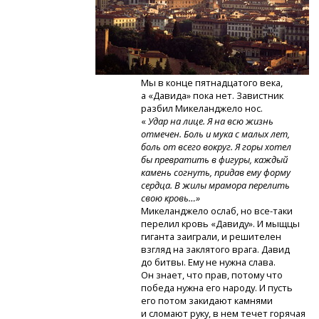
Мы в конце пятнадцатого века,
а «Давида» пока нет. Завистник
разбил Микеланджело нос.
«
Удар на лице. Я на всю жизнь
отмечен. Боль и мука с малых лет,
боль от всего вокруг. Я горы хотел
бы превратить в фигуры, каждый
камень согнуть, придав ему форму
сердца. В жилы мрамора перелить
свою кровь…»
Микеланджело ослаб,
но все-таки
перелил кровь «Давиду». И мыщцы
гиганта заиграли, и решителен
взгляд на заклятого врага. Давид
до битвы. Ему не нужна слава.
Он знает, что прав, потому что
победа нужна его народу. И пусть
его потом закидают камнями
и сломают руку, в нем течет горячая