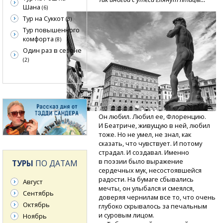
Шана
(6)
Тур на Суккот
(3)
Тур повышенного
комфорта
(8)
Один раз в сезоне
(2)
Он любил. Любил ее, Флоренцию.
И Беатриче, живущую в ней, любил
тоже. Но не умел, не знал, как
сказать, что чувствует. И потому
страдал. И создавал. Именно
в поэзии было выражение
ТУРЫ
ПО ДАТАМ
сердечных мук, несостоявшейся
радости. На бумаге сбывались
Август
мечты, он улыбался и смеялся,
Сентябрь
доверяя чернилам все то, что очень
Октябрь
глубоко скрывалось за печальным
и суровым лицом.
Ноябрь