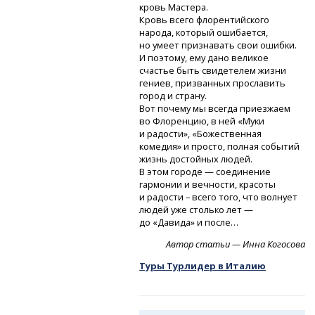
кровь Мастера.
Кровь всего флорентийского
народа, который ошибается,
но умеет признавать свои ошибки.
И поэтому, ему дано великое
счастье быть свидетелем жизни
гениев, призванных прославить
город и страну.
Вот почему мы всегда приезжаем
во Флоренцию, в ней «Муки
и радости», «Божественная
комедия» и просто, полная событий
жизнь достойных людей.
В этом городе — соединение
гармонии и вечности, красоты
и радости – всего того, что волнует
людей уже столько лет —
до «Давида» и после…
Автор статьи —
Инна Когосова
Туры Турлидер в Италию