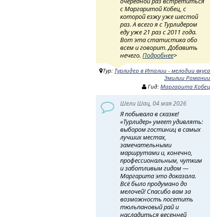
очередной раз встретиться
с Маргаритой Кобец, с
которой езжу уже шестой
раз. А всего я с Турлидером
еду уже 21 раз с 2011 года.
Вот эта статистика обо
всем и говорит. Добавить
нечего.
Подробнее
>
Тур:
Турлидер в Италии - мелодии вкуса
Эмилии Романии
Гид:
Маргарита Кобец
Шели Шац, 04 мая 2026
Я побывала в сказке!
«Турлидер» умеет удивлять:
выбором гостиниц в самых
лучших местах,
замечательными
маршрутами и, конечно,
профессиональным, чутким
и заботливым гидом —
Маргарита это доказала.
Всё было продумано до
мелочей! Спасибо вам за
возможность посетить
тюльпановый рай и
насладиться весенней