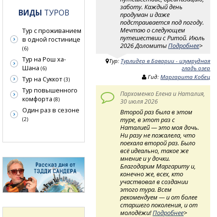
заботу. Каждый день
ВИДЫ
ТУРОВ
продуман и даже
подстраивается под погоду.
Мечтаю о следующем
Тур с проживанием
путешествии с Ритой. Июль
в одной гостинице
2026 Доломиты
Подробнее
>
(6)
Тур на Рош ха-
Тур:
Турлидер в Баварии - изумрудная
Шана
гладь озер
(6)
Гид:
Маргарита Кобец
Тур на Суккот
(3)
Тур повышенного
Пархоменко Елена и Наталия,
комфорта
(8)
30 июля 2026
Один раз в сезоне
Второй раз была в этом
туре, в этот раз с
(2)
Наталией — это моя дочь.
Ни разу не пожалела, что
поехала второй раз. Было
всё идеально, такое же
мнение и у дочки.
Благодарим Маргариту и,
конечно же, всех, кто
участвовал в создании
этого тура. Всем
рекомендуем — и от более
старшего поколения, и от
молодёжи!
Подробнее
>