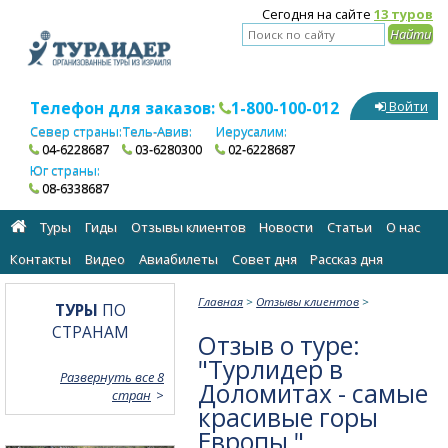
Сегодня на сайте
13 туров
Телефон для заказов:
1-800-100-012
Войти
Север страны:
Тель-Авив:
Иерусалим:
04-6228687
03-6280300
02-6228687
Юг страны:
08-6338687
Туры
Гиды
Отзывы клиентов
Новости
Статьи
О нас
Контакты
Видео
Авиабилеты
Cовет дня
Рассказ дня
Главная
>
Отзывы клиентов
>
ТУРЫ
ПО
СТРАНАМ
Отзыв о туре:
"Турлидер в
Развернуть все 8
Доломитах - самые
стран
красивые горы
Европы "