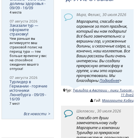
долины здоровья -
09/09 - 16/09
4 места
Мира, Феликс, 30 июля 2026
Маргарита, спасибо вам
07 августа 2026
Заказали тур —
огромное за тот праздник,
оформите
который вы нам подарили!
страховку!
Всё было замечательно: и
Чем раньше вы
вершины гор, и ухоженные
активируете ваш
долины, и сказочные озёра, и,
страховой полис на
конечно, наш коллектив. Все
период тура — тем
Ваши рассказы были очень
больше времени у вас
на спокойное
интересны. Вы создали
ожидание вашего
прекрасную атмосферу в
отпуска!
группе, и мы это хорошо
прочувствовали. Мы
07 августа 2026
благодарны
Подробнее
>
Турлидер в
Германии - горячие
источники
Тур:
Турлидер в Австрии - пики Тироля -
Люнебурга - 09/09 -
11 дней
16/09
Гид:
Маргарита Кобец
7 мест
Шкловски , 30 июля 2026
Все новости
Спасибо от души
замечательному гиду
Маргарите и компании
Турлидер за прекрасное
путешествие, организацию,