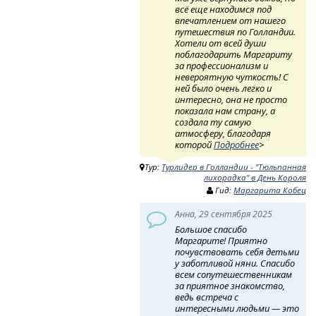
всё еще находимся под
впечатлением от нашего
путешествия по Голландии.
Хотели от всей души
поблагодарить Маргариту
за профессионализм и
невероятную чуткость! ​ С
ней было очень легко и
интересно, она не просто
показала нам страну, а
создала ту самую
атмосферу, благодаря
которой
Подробнее
>
Тур:
Турлидер в Голландии - "Тюльпанная
лихорадка" в День Короля
Гид:
Маргарита Кобец
Анна, 29 сентября 2025
Большое спасибо
Маргарите! Приятно
почувствовать себя детьми
у заботливой няни. Спасибо
всем сопутешественникам
за приятное знакомство,
ведь встреча с
интересными людьми — это