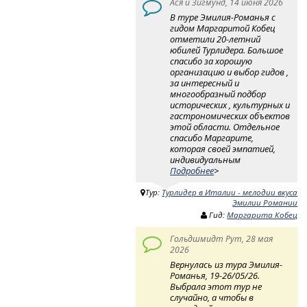
Ася и Зигмунд, 14 июня 2026
В туре Эмилия-Романья с
гидом Маргаритой Кобец
отметили 20-летний
юбилей Турлидера. Большое
спасибо за хорошую
организацию и выбор гидов ,
за интересный и
многообразный подбор
исторических , культурных и
гастрономических объектов
этой области. Отдельное
спасибо Маргарите,
которая своей эмпатией,
индивидуальным
Подробнее
>
Тур:
Турлидер в Италии - мелодии вкуса
Эмилии Романии
Гид:
Маргарита Кобец
Гольдшмидт Рут, 28 мая
2026
Вернулась из тура Эмилия-
Романья, 19-26/05/26.
Выбрала этот тур не
случайно, а чтобы в