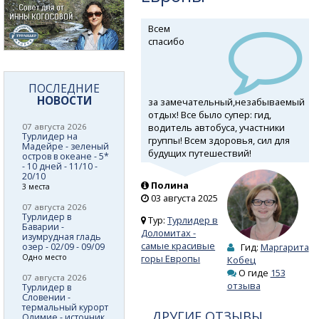
Всем
спасибо
ПОСЛЕДНИЕ
НОВОСТИ
за замечательный,незабываемый
отдых! Все было супер: гид,
водитель автобуса, участники
07 августа 2026
Турлидер на
группы! Всем здоровья, сил для
Мадейре - зеленый
будущих путешествий!
остров в океане - 5*
- 10 дней - 11/10 -
20/10
Полина
3 места
03 августа 2025
07 августа 2026
Турлидер в
Тур:
Турлидер в
Баварии -
Доломитах -
изумрудная гладь
самые красивые
озер - 02/09 - 09/09
Гид:
Маргарита
Одно место
горы Европы
Кобец
О гиде
153
07 августа 2026
отзыва
Турлидер в
Словении -
термальный курорт
ДРУГИЕ ОТЗЫВЫ
Олимие - источник