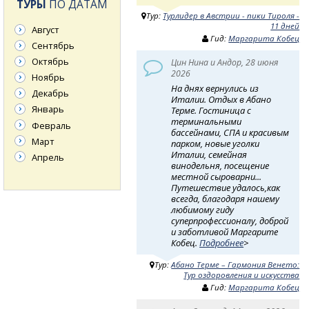
ТУРЫ
ПО ДАТАМ
Тур:
Турлидер в Австрии - пики Тироля -
11 дней
Август
Гид:
Маргарита Кобец
Сентябрь
Октябрь
Цин Нина и Андор, 28 июня
2026
Ноябрь
На днях вернулись из
Декабрь
Италии. Отдых в Абано
Январь
Терме. Гостиница с
терминальными
Февраль
бассейнами, СПА и красивым
Март
парком, новые уголки
Италии, семейная
Апрель
винодельня, посещение
местной сыроварни...
Путешествие удалось,как
всегда, благодаря нашему
любимому гиду
суперпрофессионалу, доброй
и заботливой Маргарите
Кобец.
Подробнее
>
Тур:
Абано Терме – Гармония Венето:
Тур оздоровления и искусства
Гид:
Маргарита Кобец