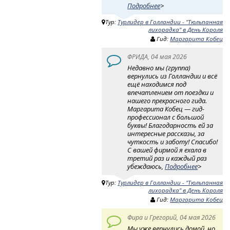
Подробнее
>
Тур:
Турлидер в Голландии - "Тюльпанная
лихорадка" в День Короля
Гид:
Маргарита Кобец
ФРИДА, 04 мая 2026
Недавно мы (группа)
вернулись из Голландии и всё
ещё находимся под
впечатлением от поездки и
нашего прекрасного гида.
Маргарита Кобец — гид-
профессионал с большой
буквы! Благодарность ей за
интересные рассказы, за
чуткость и заботу! Спасибо!
С вашей фирмой я ехала в
третий раз и каждый раз
убеждаюсь,
Подробнее
>
Тур:
Турлидер в Голландии - "Тюльпанная
лихорадка" в День Короля
Гид:
Маргарита Кобец
Фира и Грегорий, 04 мая 2026
Мы уже вернулись домой, но