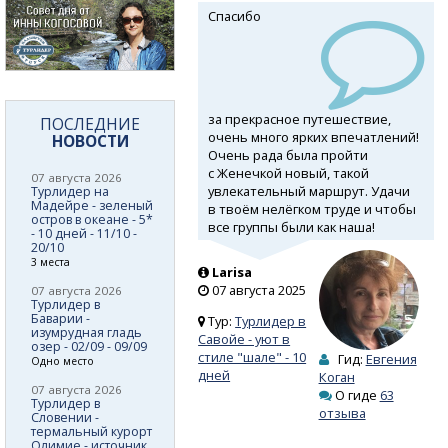
Спасибо
за прекрасное путешествие,
ПОСЛЕДНИЕ
очень много ярких впечатлений!
НОВОСТИ
Очень рада была пройти
с Женечкой новый, такой
07 августа 2026
увлекательный маршрут. Удачи
Турлидер на
Мадейре - зеленый
в твоём нелёгком труде и чтобы
остров в океане - 5*
все группы были как наша!
- 10 дней - 11/10 -
20/10
3 места
Larisa
07 августа 2025
07 августа 2026
Турлидер в
Баварии -
Тур:
Турлидер в
изумрудная гладь
Савойе - уют в
озер - 02/09 - 09/09
стиле "шале" - 10
Гид:
Евгения
Одно место
дней
Коган
07 августа 2026
О гиде
63
Турлидер в
отзыва
Словении -
термальный курорт
Олимие - источник