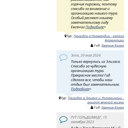
горячие пирожки, поэтому
спасибо за внимание и
организацию нашего тура.
Особый респект нашему
замечательному гиду
Евгении
Подробнее
>
Тур:
Турлидер в Нормандии - каприз
Атлантики
Гид:
Евгения Коган
Элла, 20 мая 2024
Только вернулись из Эльзаса.
Спасибо за чудесную
организацию тура.
Прекрасное место! Гид
сделала все, чтобы наш
отдых был замечательным.
Подробнее
>
Тур:
Турлидер в Эльзасе и Лотарингии -
рецепт вкусной жизни
Гид:
Евгения Коган
РУТ ГОЛЬДШМИДГ, 15
октября 2023
Я еду с Турлидером уже 15-ый