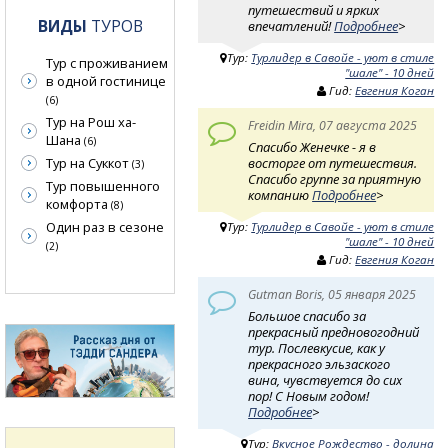
путешествий и ярких
ВИДЫ
ТУРОВ
впечатлений!
Подробнее
>
Тур:
Турлидер в Савойе - уют в стиле
Тур с проживанием
"шале" - 10 дней
в одной гостинице
Гид:
Евгения Коган
(6)
Тур на Рош ха-
Freidin Mira, 07 августа 2025
Шана
(6)
Спасибо Женечке - я в
восторге от путешествия.
Тур на Суккот
(3)
Спасибо группе за приятную
Тур повышенного
компанию
Подробнее
>
комфорта
(8)
Один раз в сезоне
Тур:
Турлидер в Савойе - уют в стиле
"шале" - 10 дней
(2)
Гид:
Евгения Коган
Gutman Boris, 05 января 2025
Большое спасибо за
прекрасный предновогодний
тур. Послевкусие, как у
прекрасного эльзаского
вина, чувствуется до сих
пор! С Новым годом!
Подробнее
>
Тур:
Вкусное Рождество - долина