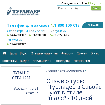
Сегодня на сайте
13 туров
Телефон для заказов:
1-800-100-012
Войти
Север страны:
Тель-Авив:
Иерусалим:
04-6228687
03-6280300
02-6228687
Юг страны:
08-6338687
Туры
Гиды
Отзывы клиентов
Новости
Статьи
О нас
Контакты
Видео
Авиабилеты
Cовет дня
Рассказ дня
Главная
>
Отзывы клиентов
>
ТУРЫ
ПО
СТРАНАМ
Отзыв о туре:
"Турлидер в Савойе
Развернуть все 8
- уют в стиле
стран
"шале" - 10 дней"