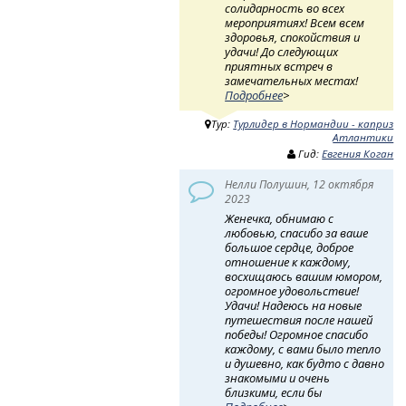
солидарность во всех
мероприятиях! Всем всем
здоровья, спокойствия и
удачи! До следующих
приятных встреч в
замечательных местах!
Подробнее
>
Тур:
Турлидер в Нормандии - каприз
Атлантики
Гид:
Евгения Коган
Нелли Полушин, 12 октября
2023
Женечка, обнимаю с
любовью, спасибо за ваше
большое сердце, доброе
отношение к каждому,
восхищаюсь вашим юмором,
огромное удовольствие!
Удачи! Надеюсь на новые
путешествия после нашей
победы! Огромное спасибо
каждому, с вами было тепло
и душевно, как будто с давно
знакомыми и очень
близкими, если бы