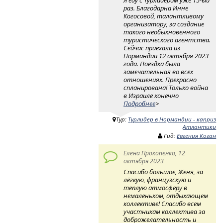
раз. Благодарна Инне
Когосовой, талантливому
организатору, за создание
такого необыкновенного
туристического агентства.
Сейчас приехала из
Нормандии 12 октября 2023
года. Поездка была
замечательная во всех
отношениях. Прекрасно
спланирована! Только война
в Израиле конечно
Подробнее
>
Тур:
Турлидер в Нормандии - каприз
Атлантики
Гид:
Евгения Коган
Елена Прокопенко, 12
октября 2023
Спасибо большое, Женя, за
лёгкую, французскую и
теплую атмосферу в
немаленьком, отдыхающем
коллективе! Спасибо всем
участникам коллектива за
доброжелательность и