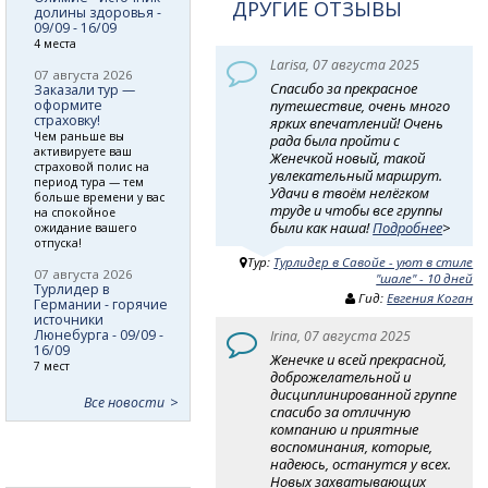
ДРУГИЕ ОТЗЫВЫ
долины здоровья -
09/09 - 16/09
4 места
Larisa, 07 августа 2025
07 августа 2026
Спасибо за прекрасное
Заказали тур —
оформите
путешествие, очень много
страховку!
ярких впечатлений! Очень
Чем раньше вы
рада была пройти с
активируете ваш
Женечкой новый, такой
страховой полис на
увлекательный маршрут.
период тура — тем
Удачи в твоём нелёгком
больше времени у вас
труде и чтобы все группы
на спокойное
были как наша!
Подробнее
>
ожидание вашего
отпуска!
Тур:
Турлидер в Савойе - уют в стиле
07 августа 2026
"шале" - 10 дней
Турлидер в
Гид:
Евгения Коган
Германии - горячие
источники
Люнебурга - 09/09 -
Irina, 07 августа 2025
16/09
Женечке и всей прекрасной,
7 мест
доброжелательной и
дисциплинированной группе
Все новости
спасибо за отличную
компанию и приятные
воспоминания, которые,
надеюсь, останутся у всех.
Новых захватывающих