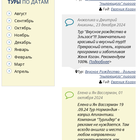
ТУРЫ
ПО ДАТАМ
"пылающего" пирога
Гид:
Евгения Коган
Август
Анжелика и Дмитрий
Сентябрь
Аникины., 23 декабря 2024
Октябрь
Тур "Вкусное рождество в
Ноябрь
Эльзасе"!!! Замечательно
красивый и вкусный тур!!!
Декабрь
Прекрасный отель, хорошая
Январь
программа и заботливая
Женя Коган. Рекомендуем
Февраль
100%.
Подробнее
>
Март
Апрель
Тур:
Вкусное Рождество - долина
"пылающего" пирога
Гид:
Евгения Коган
Елена и Ян Вассерман, 01
октября 2024
Елена и Ян Вассерман 19
.09.24 Тур Нормандия -
каприз Атлантики.
Компания "Турлидер" в
рекламе не нуждается. Там
всегда аншлаг и места в
любом направлении
расхватываются, как