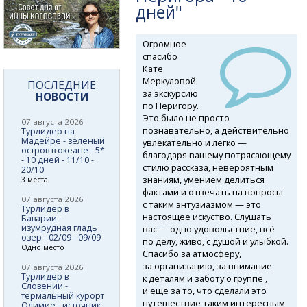
дней"
Огромное
спасибо
Кате
Меркуловой
ПОСЛЕДНИЕ
за экскурсию
НОВОСТИ
по Перигору.
Это было не просто
07 августа 2026
познавательно, а действительно
Турлидер на
Мадейре - зеленый
увлекательно и легко —
остров в океане - 5*
благодаря вашему потрясающему
- 10 дней - 11/10 -
стилю рассказа, невероятным
20/10
знаниям, умением делиться
3 места
фактами и отвечать на вопросы
07 августа 2026
с таким энтузиазмом — это
Турлидер в
настоящее искуство. Слушать
Баварии -
изумрудная гладь
вас — одно удовольствие, всё
озер - 02/09 - 09/09
по делу, живо, с душой и улыбкой.
Одно место
Спасибо за атмосферу,
за организацию, за внимание
07 августа 2026
Турлидер в
к деталям и заботу о группе ,
Словении -
и ещё за то, что сделали это
термальный курорт
путешествие таким интересным
Олимие - источник