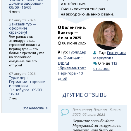
и особенным.
долины здоровья -
09/09 - 16/09
Очень хочется ещё раз
4 места
на экскурсию именно с вами.
07 августа 2026
Заказали тур —
Валентина,
оформите
страховку!
Виктор —
Чем раньше вы
6 июня 2025
активируете ваш
06 июня 2025
страховой полис на
период тура — тем
Тур:
Турлидер
Гид:
Екатерина
больше времени у вас
во Франции -
на спокойное
Меркулова
ожидание вашего
среди
О гиде
113
отпуска!
"бриллиантов"
отзывов
Перигора - 10
07 августа 2026
Турлидер в
дней
Германии - горячие
источники
Люнебурга - 09/09 -
ДРУГИЕ ОТЗЫВЫ
16/09
7 мест
Все новости
Валентина, Виктор - 6 июня
2025, 06 июня 2025
Огромное спасибо Кате
Меркуловой за экскурсию по
Перигору. Это было не