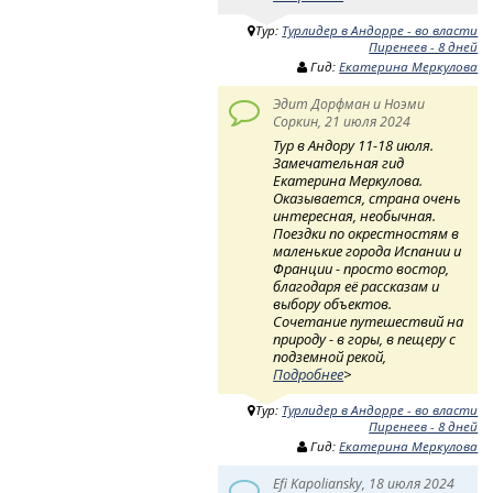
Тур:
Турлидер в Андорре - во власти
Пиренеев - 8 дней
Гид:
Екатерина Меркулова
Эдит Дорфман и Ноэми
Соркин, 21 июля 2024
Тур в Андору 11-18 июля.
Замечательная гид
Екатерина Меркулова.
Оказывается, страна очень
интересная, необычная.
Поездки по окрестностям в
маленькие города Испании и
Франции - просто востор,
благодаря её рассказам и
выбору объектов.
Сочетание путешествий на
природу - в горы, в пещеру с
подземной рекой,
Подробнее
>
Тур:
Турлидер в Андорре - во власти
Пиренеев - 8 дней
Гид:
Екатерина Меркулова
Efi Kapoliansky, 18 июля 2024