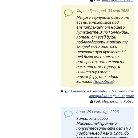
Фира и Грегорий, 04 мая 2026
Мы уже вернулись домой, но
всё еще находимся под
впечатлением от нашего
путешествия по Голландии.
Хотели от всей души
поблагодарить Маргариту
за профессионализм и
невероятную чуткость! ​ С
ней было очень легко и
интересно, она не просто
показала нам страну, а
создала ту самую
атмосферу, благодаря
которой
Подробнее
>
Тур:
Турлидер в Голландии - "Тюльпанная
лихорадка" в День Короля
Гид:
Маргарита Кобец
Анна, 29 сентября 2025
Большое спасибо
Маргарите! Приятно
почувствовать себя детьми
у заботливой няни. Спасибо