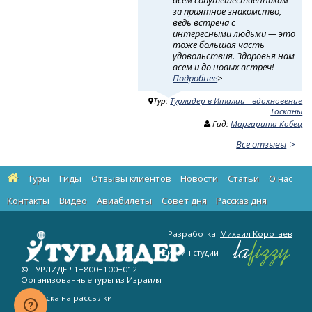
всем сопутешественникам
за приятное знакомство,
ведь встреча с
интересными людьми — это
тоже большая часть
удовольствия. Здоровья нам
всем и до новых встреч!
Подробнее
>
Тур:
Турлидер в Италии - вдохновение
Тосканы
Гид:
Маргарита Кобец
Все отзывы
Туры
Гиды
Отзывы клиентов
Новости
Статьи
О нас
Контакты
Видео
Авиабилеты
Cовет дня
Рассказ дня
Разработка:
Михаил Коротаев
Дизайн студии
© ТУРЛИДЕР
1−800−100−012
Организованные туры из Израиля
Подписка на рассылки