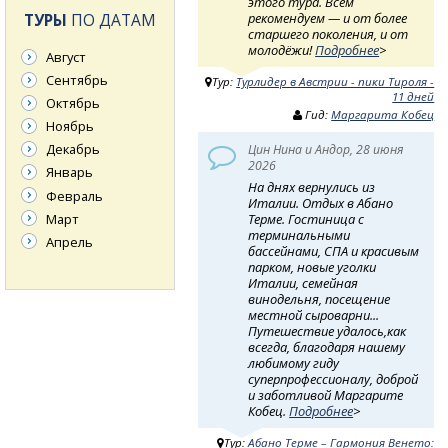
этого тура. Всем
рекомендуем — и от более
ТУРЫ
ПО ДАТАМ
старшего поколения, и от
молодёжи!
Подробнее
>
Август
Сентябрь
Тур:
Турлидер в Австрии - пики Тироля -
11 дней
Октябрь
Гид:
Маргарита Кобец
Ноябрь
Декабрь
Цин Нина и Андор, 28 июня
2026
Январь
На днях вернулись из
Февраль
Италии. Отдых в Абано
Март
Терме. Гостиница с
терминальными
Апрель
бассейнами, СПА и красивым
парком, новые уголки
Италии, семейная
винодельня, посещение
местной сыроварни...
Путешествие удалось,как
всегда, благодаря нашему
любимому гиду
суперпрофессионалу, доброй
и заботливой Маргарите
Кобец.
Подробнее
>
Тур:
Абано Терме – Гармония Венето: