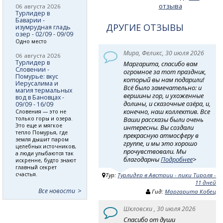
отзыва
06 августа 2026
Турлидер в
Баварии -
ДРУГИЕ ОТЗЫВЫ
изумрудная гладь
озер - 02/09 - 09/09
Одно место
Мира, Феликс, 30 июля 2026
06 августа 2026
Турлидер в
Маргарита, спасибо вам
Словении -
огромное за тот праздник,
Помурье: вкус
который вы нам подарили!
Иерусалима и
Всё было замечательно: и
магия термальных
вершины гор, и ухоженные
вод в Бановцах -
долины, и сказочные озёра, и,
09/09 - 16/09
конечно, наш коллектив. Все
Словения — это не
только горы и озера.
Ваши рассказы были очень
Это еще и мягкое
интересны. Вы создали
тепло Помурья, где
прекрасную атмосферу в
земля дышит паром
группе, и мы это хорошо
целебных источников,
прочувствовали. Мы
а люди улыбаются так
благодарны
Подробнее
>
искренне, будто знают
главный секрет
счастья.
Тур:
Турлидер в Австрии - пики Тироля -
11 дней
Все новости
Гид:
Маргарита Кобец
Шкловски , 30 июля 2026
Спасибо от души