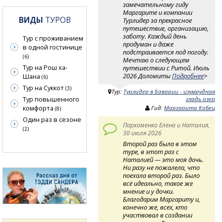
замечательному гиду
Маргарите и компании
ВИДЫ
ТУРОВ
Турлидер за прекрасное
путешествие, организацию,
заботу. Каждый день
Тур с проживанием
продуман и даже
в одной гостинице
подстраивается под погоду.
(6)
Мечтаю о следующем
Тур на Рош ха-
путешествии с Ритой. Июль
2026 Доломиты
Подробнее
>
Шана
(6)
Тур на Суккот
(3)
Тур:
Турлидер в Баварии - изумрудная
Тур повышенного
гладь озер
комфорта
Гид:
Маргарита Кобец
(8)
Один раз в сезоне
Пархоменко Елена и Наталия,
(2)
30 июля 2026
Второй раз была в этом
туре, в этот раз с
Наталией — это моя дочь.
Ни разу не пожалела, что
поехала второй раз. Было
всё идеально, такое же
мнение и у дочки.
Благодарим Маргариту и,
конечно же, всех, кто
участвовал в создании