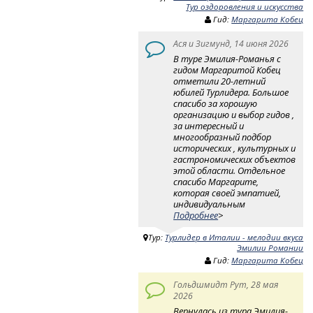
Тур оздоровления и искусства
Гид:
Маргарита Кобец
Ася и Зигмунд, 14 июня 2026
В туре Эмилия-Романья с
гидом Маргаритой Кобец
отметили 20-летний
юбилей Турлидера. Большое
спасибо за хорошую
организацию и выбор гидов ,
за интересный и
многообразный подбор
исторических , культурных и
гастрономических объектов
этой области. Отдельное
спасибо Маргарите,
которая своей эмпатией,
индивидуальным
Подробнее
>
Тур:
Турлидер в Италии - мелодии вкуса
Эмилии Романии
Гид:
Маргарита Кобец
Гольдшмидт Рут, 28 мая
2026
Вернулась из тура Эмилия-