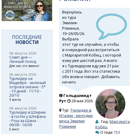
Вернулась
из тура
Эмилия-
Романья,
19−26/05/26.
ПОСЛЕДНИЕ
Выбрала
НОВОСТИ
этот тур не случайно, а чтобы
в очередной раз встретиться
06 августа 2026
с Маргаритой Кобец, с которой
Совет дня —
езжу уже шестой раз. А всего
Личный поход
я с Турлидером еду уже 21 раз
Для нас это важно!
с 2011 года. Вот эта статистика
06 августа 2026
обо всем и говорит. Добавить
Турлидер на
нечего.
Мадейре - зеленый
остров в океане - 5*
- 10 дней - 11/10 -
20/10
Гольдшмидт
3 места
Рут
28 мая 2026
06 августа 2026
Тур:
Турлидер в
Турлидер в Штирии
Италии - мелодии
- в гостях у Штефана
- Рош ха-Шана -
вкуса Эмилии
Гид:
Маргарита
09/09 - 16/09
Романии
Кобец
5 мест
О гиде
153