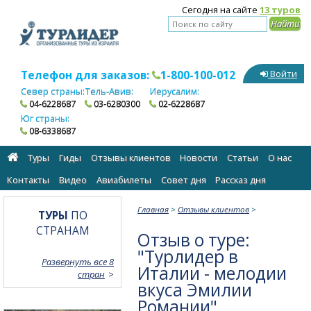
Сегодня на сайте
13 туров
Телефон для заказов:
1-800-100-012
Войти
Север страны:
Тель-Авив:
Иерусалим:
04-6228687
03-6280300
02-6228687
Юг страны:
08-6338687
Туры
Гиды
Отзывы клиентов
Новости
Статьи
О нас
Контакты
Видео
Авиабилеты
Cовет дня
Рассказ дня
Главная
>
Отзывы клиентов
>
ТУРЫ
ПО
СТРАНАМ
Отзыв о туре:
"Турлидер в
Развернуть все 8
Италии - мелодии
стран
вкуса Эмилии
Романии"