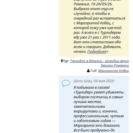
Романья, 19-26/05/26.
Выбрала этот тур не
случайно, а чтобы в
очередной раз встретиться
с Маргаритой Кобец, с
которой езжу уже шестой
раз. А всего я с Турлидером
еду уже 21 раз с 2011 года.
Вот эта статистика обо
всем и говорит. Добавить
нечего.
Подробнее
>
Тур:
Турлидер в Италии - мелодии вкуса
Эмилии Романии
Гид:
Маргарита Кобец
Шели Шац, 04 мая 2026
Я побывала в сказке!
«Турлидер» умеет удивлять:
выбором гостиниц в самых
лучших местах,
замечательными
маршрутами и, конечно,
профессиональным, чутким
и заботливым гидом —
Маргарита это доказала.
Всё было продумано до