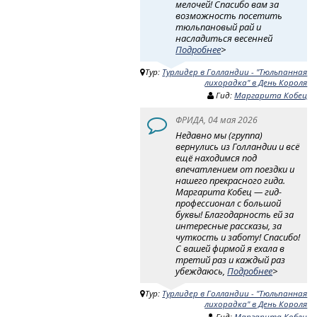
мелочей! Спасибо вам за
возможность посетить
тюльпановый рай и
насладиться весенней
Подробнее
>
Тур:
Турлидер в Голландии - "Тюльпанная
лихорадка" в День Короля
Гид:
Маргарита Кобец
ФРИДА, 04 мая 2026
Недавно мы (группа)
вернулись из Голландии и всё
ещё находимся под
впечатлением от поездки и
нашего прекрасного гида.
Маргарита Кобец — гид-
профессионал с большой
буквы! Благодарность ей за
интересные рассказы, за
чуткость и заботу! Спасибо!
С вашей фирмой я ехала в
третий раз и каждый раз
убеждаюсь,
Подробнее
>
Тур:
Турлидер в Голландии - "Тюльпанная
лихорадка" в День Короля
Гид:
Маргарита Кобец