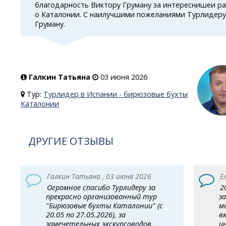
благодарность Виктору Груману за интереснишеи ра
о Каталонии. С наилучшими пожеланиями Турлидеру
Груману.
Галкин Татьяна
03 июня 2026
Тур:
Турлидер в Испании - бирюзовые бухты
Каталонии
ДРУГИЕ ОТЗЫВЫ
Галкин Татьяна , 03 июня 2026
Е
Огромное спасибо Турлидеру за
2
прекрасно организованный тур
з
"Бирюзовые бухты Каталонии" (с
м
20.05 по 27.05.2026), за
в
замечетельных экскурсоводов,
и