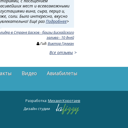
сториями, с посещением
расивейших мест и всевозможными
егустациями вина, сыра, перца и,
аже, соли. Было интересно, вкусно
 увлекательно! Ещё раз
Подробнее
>
рлидер в Стране Басков - бризы Бискайского
залива - 10 дней
Гид:
Виктор Груман
Все отзывы
акты
Видео
Авиабилеты
Разработка:
Михаил Коротаев
Дизайн студии