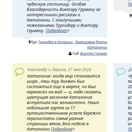
чудесную гостиницу. Особая
П
благодарность Виктору Груману за
интереснишеи рассказы о
Каталонии. С наилучшими
пожеланиями Турлидеру и Виктору
Груману.
Подробнее
>
Тур:
Турлидер в Испании - бирюзовые бухты
Каталонии
Гид:
Виктор Груман
Александр и Лариса, 27 мая 2026
Д
Каталония: когда мир становится
Н
шире… ​Наш тур должен был
п
состояться еще в марте, но был
2
перенесен на май — и, надо сказать,
о
цветущая весенняя Каталония
у
встретила нас великолепно. Наша
Б
небольшая группа из 17
В
путешественников успела бережно
п
перелистать самые разные
р
страницы веков. ​Эта неделя в
и
Каталонии
Подробнее
>
П