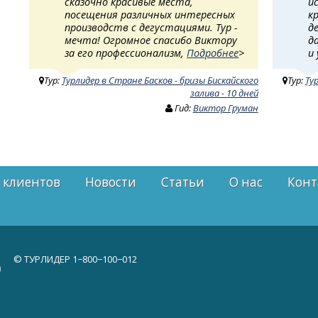
сказочно красивые места,
и
посещения различных интересных
к
производств с дегустациями. Тур -
д
мечта! Огромное спасибо Виктору
д
за его профессионализм,
Подробнее
>
и
Тур:
Турлидер в Стране Басков - бризы Бискайского
Тур:
Ту
залива - 10 дней
Гид:
Виктор Груман
 клиентов
Новости
Статьи
О нас
Конт
© ТУРЛИДЕР
1−800−100−012