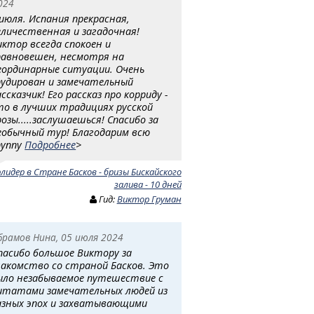
024
 июля. Испания прекрасная,
еличественная и загадочная!
иктор всегда спокоен и
равновешен, несмотря на
еординарные ситуации. Очень
рудирован и замечательный
ссказчик! Его рассказ про корриду -
то в лучших традициях русской
розы.....заслушаешься! Спасибо за
еобычный тур! Благодарим всю
руппу
Подробнее
>
рлидер в Стране Басков - бризы Бискайского
залива - 10 дней
Гид:
Виктор Груман
брамов Нина, 05 июля 2024
пасибо большое Виктору за
накомство со страной Басков. Это
ыло незабываемое путешествие с
итатами замечательных людей из
азных эпох и захватывающими