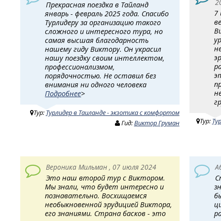
2
Прекрасная поездка в Тайланд
7
январь - февраль 2025 года. Спасибо
в
Турлидеру за организацию такого
В
сложного и интересного тура, но
у
самая высшая благодарность
н
нашему гиду Виктору. Он украсил
э
нашу поездку своим интеллектом,
ра
профессионализмом,
э
порядочностью. Не оставил без
п
внимания ни одного человека
н
Подробнее
>
г
Тур:
Турлидер в Таиланде - экзотика с комфортом
Тур:
Ту
Гид:
Виктор Груман
Вероника Мильман , 07 июля 2024
А
Это наш второй тур с Виктором.
С
Мы знали, что будет интересно и
з
познавательно. Восхищаемся
б
необыкновенной эрудицией Виктора,
ц
его знаниями. Страна басков - это
р