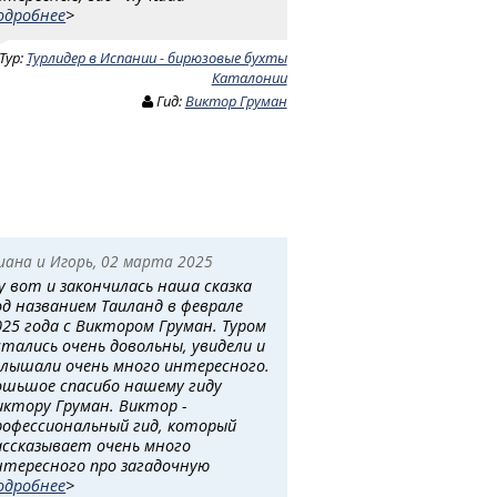
одробнее
>
Тур:
Турлидер в Испании - бирюзовые бухты
Каталонии
Гид:
Виктор Груман
иана и Игорь, 02 марта 2025
у вот и закончилась наша сказка
од названием Таиланд в феврале
025 года с Виктором Груман. Туром
стались очень довольны, увидели и
слышали очень много интересного.
ошьшое спасибо нашему гиду
иктору Груман. Виктор -
рофессиональный гид, который
ассказывает очень много
нтересного про загадочную
одробнее
>