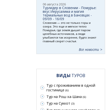
06 августа 2026
Турлидер в Словении - Помурье:
вкус Иерусалима и магия
термальных вод в Бановцах -
09/09 - 16/09
Словения — это не только горы и
озера. Это еще и мягкое тепло
Помурья, где земля дышит паром
целебных источников, а люди
улыбаются так искренне, будто знают
главный секрет счастья.
Все новости
ВИДЫ
ТУРОВ
Тур с проживанием в одной
гостинице
(6)
Тур на Рош ха-Шана
(6)
Тур на Суккот
(3)