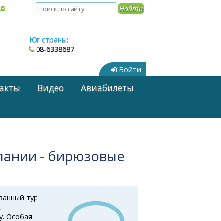
ов
Юг страны:
08-6338687
Войти
акты
Видео
Авиабилеты
спании - бирюзовые
ванный тур
,
у. Особая