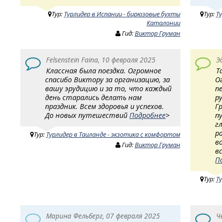
Тур:
Турлидер в Испании - бирюзовые бухты
Тур:
Т
Каталонии
Гид:
Виктор Груман
Felsenstein Faina, 10 февраля 2025
Э
Классная была поездка. Огромное
Т
спасибо Виктору за организацию, за
О
вашу эрудицию и за то, что каждый
п
день старались делать нам
р
праздник. Всем здоровья и успехов.
Г
До новых путешествий
Подробнее
>
п
г
р
Тур:
Турлидер в Таиланде - экзотика с комфортом
в
Гид:
Виктор Груман
в
П
Тур:
Т
Марина Фельберг, 07 февраля 2025
Ч