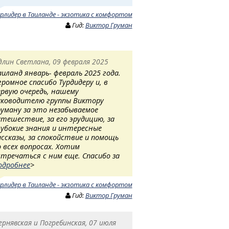
урлидер в Таиланде - экзотика с комфортом
Гид:
Виктор Груман
длин Светлана, 09 февраля 2025
аиланд январь- февраль 2025 года.
громное спасибо Турдидеру и, в
ервую очередь, нашему
уководителю группы Виктору
руману за это незабываемое
утешествие, за его эрудицию, за
лубокие знания и интересные
ассказы, за спокойствие и помощь
о всех вопросах. Хотим
стречаться с ним еще. Спасибо за
одробнее
>
урлидер в Таиланде - экзотика с комфортом
Гид:
Виктор Груман
ернявская и Погребинская, 07 июля