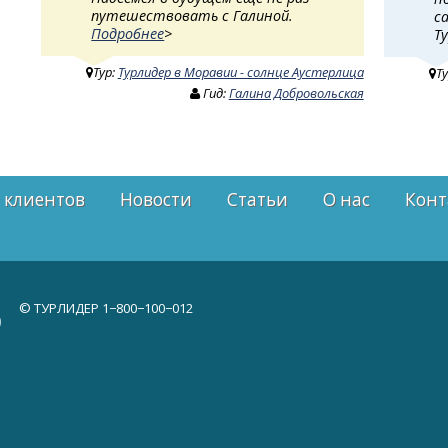
путешествовать с Галиной.
с
Подробнее
>
Т
Тур:
Турлидер в Моравии - солнце Аустерлица
Т
Гид:
Галина Добровольская
 клиентов
Новости
Статьи
О нас
Конт
© ТУРЛИДЕР
1−800−100−012