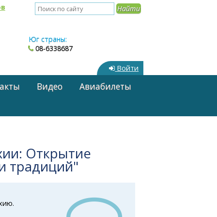
ов
Юг страны:
08-6338687
Войти
акты
Видео
Авиабилеты
хии: Открытие
и традиций"
хию.