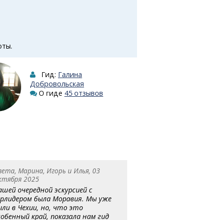
оты.
Гид:
Галина
Добровольская
О гиде
45 отзывов
вета, Марина, Игорь и Илья, 03
ктября 2025
ашей очередной эскурсией с
урлидером была Моравия. Мы уже
ыли в Чехии, но, что это
собенный край, показала нам гид