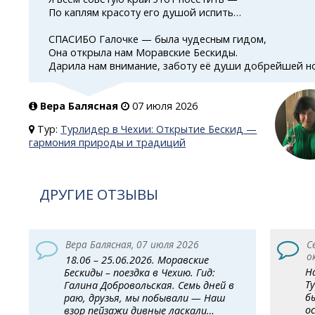
По каплям красоту его душой испить…
СПАСИБО Галочке — была чудесным гидом,
Она открыла нам Моравские Бескиды.
Дарила нам внимание, заботу её души добрейшей н
Вера Балясная
07 июля 2026
Тур:
Турлидер в Чехии: Открытие Бескид —
гармония природы и традиций
ДРУГИЕ ОТЗЫВЫ
Вера Балясная, 07 июля 2026
С
о
18.06 – 25.06.2026. Моравские
Н
Бескиды – поездка в Чехию. Гид:
Т
Галина Добровольская. Семь дней в
б
раю, друзья, мы побывали — Наш
о
взор пейзажи дивные ласкали…