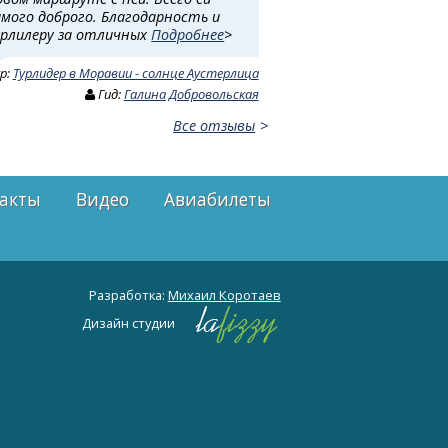
амого доброго. Благодарность и
урлилеру за отличных
Подробнее
>
ур:
Турлидер в Моравии - солнце Аустерлица
Гид:
Галина Добровольская
Все отзывы
акты
Видео
Авиабилеты
Разработка:
Михаил Коротаев
Дизайн студии