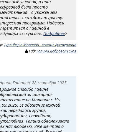
рекрасные условия, а наш
кскурсовод была просто
амечательная - с уважением
тносилась к каждому туристу.
нтересная программа. Надеюсь
стретиться с Галиной в
ледующих экскурсиях.
Подробнее
>
ур:
Турлидер в Моравии - солнце Аустерлица
Гид:
Галина Добровольская
арина Гашинов, 28 сентября 2025
громное спасибо Галине
обровольский за шикарное
утешествие по Моравии с 19-
5.09.2025. Ее обожание южной
ехии передалось группе.
рудированная, спокойная,
ружелюбная. Галина обволакивала
сех нас любовью. Уже мечтаю о
овом маршруте с ней. Всего ей