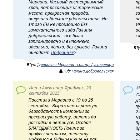
Моравии. Касивый гостеприимный
п
край, потрясающие исторические
э
места, прекрасная природа,
з
получили большое удовольствие. Но
о
этого бы не произошло без
И
замечательного гида Галины
в
Добровольской - все было
с
запланировано и выполнено
идеально, чётко, без срывов. Галина
Т
обладает
Подробнее
>
Тур:
Турлидер в Моравии - солнце Аустерлица
Гид:
Галина Добровольская
Ида и Александр Фридман , 28
М
сентября 2025
О
Посетили Моравию с 19 по 25
Д
сентября. Выражаем огромную
п
благодарность компании за
2
прекрасную работу, вплоть до
Ч
рассадки в автобусе. Особая
Э
БЛАГОДАРНОСТЬ Галине за
д
профессионализм, теплоту.
в
Надеемся в будущем ещё не раз
н