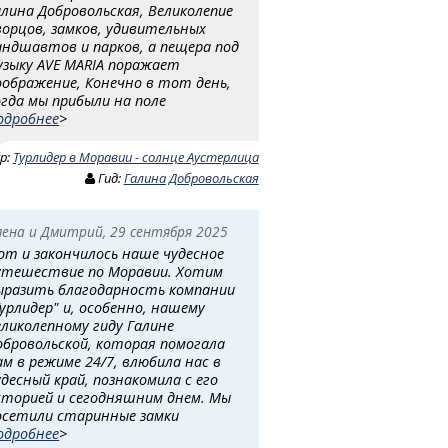
алина Добровольская, Великолепие
ворцов, замков, удивительных
андшавтов и парков, а пещера под
узыку AVE MARIA поражает
оображение, Конечно в тот день,
огда мы прибыли на поле
одробнее
>
ур:
Турлидер в Моравии - солнце Аустерлица
Гид:
Галина Добровольская
лена и Дмитрий, 29 сентября 2025
от и закончилось наше чудесное
утешествие по Моравии. Хотим
ыразить благодарность компании
Турлидер" и, особенно, нашему
еликолепному гиду Галине
обровольской, которая помогала
ам в режиме 24/7, влюбила нас в
удесный край, познакомила с его
сторией и сегодняшним днем. Мы
осетили старинные замки
одробнее
>