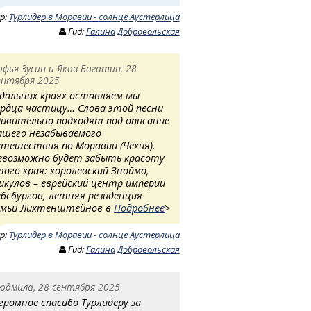
ур:
Турлидер в Моравии - солнце Аустерлица
Гид:
Галина Добровольская
офья Зусин и Яков Богатин, 28
ентября 2025
 дальних краях оставляем мы
ердца частицу… Слова этой песни
дивительно подходят под описание
ашего незабываемого
утешествия по Моравии (Чехия).
евозможно будет забыть красоту
того края: королевский Зноймо,
икулов – еврейский центр империи
абсбургов, летняя резиденция
емьи Лихтенштейнов в
Подробнее
>
ур:
Турлидер в Моравии - солнце Аустерлица
Гид:
Галина Добровольская
юдмила, 28 сентября 2025
громное спасибо Турлидеру за