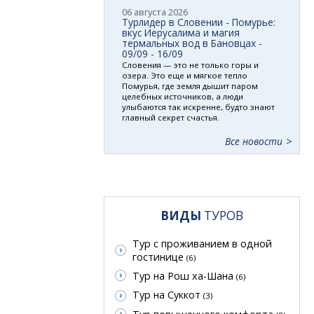
06 августа 2026
Турлидер в Словении - Помурье:
вкус Иерусалима и магия
термальных вод в Бановцах -
09/09 - 16/09
Словения — это не только горы и
озера. Это еще и мягкое тепло
Помурья, где земля дышит паром
целебных источников, а люди
улыбаются так искренне, будто знают
главный секрет счастья.
Все новости
ВИДЫ
ТУРОВ
Тур с проживанием в одной
гостинице
(6)
Тур на Рош ха-Шана
(6)
Тур на Суккот
(3)