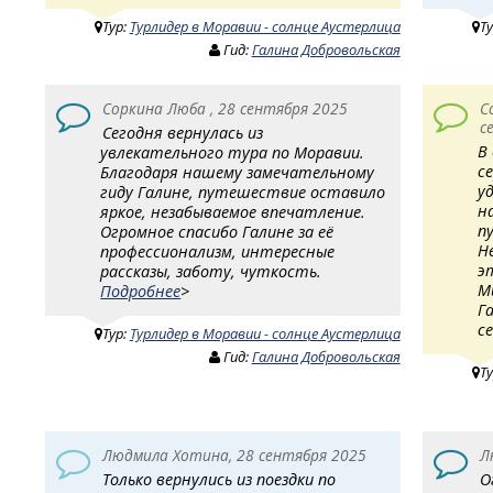
Тур:
Турлидер в Моравии - солнце Аустерлица
Т
Гид:
Галина Добровольская
Соркина Люба , 28 сентября 2025
С
с
Сегодня вернулась из
В
увлекательного тура по Моравии.
с
Благодаря нашему замечательному
у
гиду Галине, путешествие оставило
н
яркое, незабываемое впечатление.
п
Огромное спасибо Галине за её
Н
профессионализм, интересные
э
рассказы, заботу, чуткость.
М
Подробнее
>
Г
с
Тур:
Турлидер в Моравии - солнце Аустерлица
Гид:
Галина Добровольская
Т
Людмила Хотина, 28 сентября 2025
Л
Только вернулись из поездки по
О