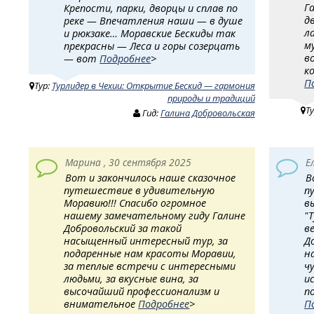
Г
Крепости, парки, дворцы и сплав по
д
реке — Впечатления наши — в душе
л
и рюкзаке… Моравские Бескиды так
м
прекрасны — Леса и горы созерцать
в
— вот
Подробнее
>
к
П
Тур:
Турлидер в Чехии: Открытие Бескид — гармония
природы и традиций
Т
Гид:
Галина Добровольская
Марина , 30 сентября 2025
Е
Вот и закончилось наше сказочное
В
путешествие в удивительную
п
Моравию!!! Спасибо огромное
в
нашему замечательному гиду Галине
"
Добровольский за такой
в
насыщенный интересный тур, за
Д
подаренные нам красоты Моравии,
н
за теплые встречи с интересными
ч
людьми, за вкусные вина, за
и
высочайший профессионализм и
п
внимательное
Подробнее
>
П