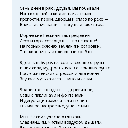
Семь дней в раю, друзья, мы побывали —
Наш взор пейзажи дивные ласкали…
Крепости, парки, дворцы и сплав по реке —
Впечатления наши — в душе и рюкзаке…
Моравские Бескиды так прекрасны —
Леса и горы созерцать — вот счастье!
На горных склонах земляники островки,
Так живописны их лесистые хребты.
Здесь к небу рвутся сосны, словно струны —
В них сила, мудрость, как в старинных рунах…
После житейских стрессов и ада войны.
Звучала музыка леса — мысли легки…
Зодчество городков — деревянное,
Сады с павлинами и фонтанами.
И дегустация замечательных вин —
Отличное настроение, ушёл сплин…
Мы в Чехии чудесно отдыхали —
Сладчайшим, чистым воздухом дышали…
Я всем советую край этот посетить —