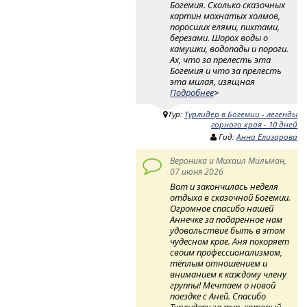
Богемия. Сколько сказочных
картин мохнатых холмов,
поросших елями, пихтами,
березами. Шорох воды о
камушки, водопады и пороги.
Ах, что за прелесть эта
Богемия и что за прелесть
эта милая, изящная
Подробнее
>
Тур:
Турлидер в Богемии - легенды
горного края - 10 дней
Гид:
Анна Елизарова
Вероника и Михаил Мильман,
07 июня 2026
Вот и закончилась неделя
отдыха в сказочной Богемии.
Огромное спасибо нашей
Аннечке за подаренное нам
удовольствие быть в этом
чудесном крае. Аня покоряет
своим профессионализмом,
тёплым отношением и
вниманием к каждому члену
группы! Мечтаем о новой
поездке с Аней. Спасибо
Турлидеру за тур, который