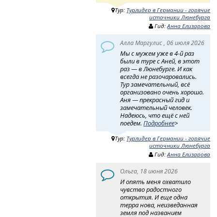
Тур:
Турлидер в Германии - горячие
источники Люнебурга
Гид:
Анна Елизарова
Алла Маргулис , 06 июля 2026
Мы с мужем уже в 4-й раз
были в туре с Аней, в этот
раз — в Люнебурге. И как
всегда не разочаровались.
Тур замечательный, всё
организовано очень хорошо.
Аня — прекрасный гид и
замечательный человек.
Надеюсь, что ещё с ней
поедем.
Подробнее
>
Тур:
Турлидер в Германии - горячие
источники Люнебурга
Гид:
Анна Елизарова
Ольга, 18 июня 2026
И опять меня охватило
чувство радостного
открытия. И еще одна
терра нова, неизведанная
земля под названием