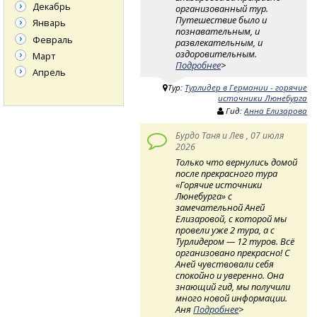
Декабрь
организованный тур.
Путешествие было и
Январь
познавательным, и
Февраль
развлекательным, и
оздоровительным.
Март
Подробнее
>
Апрель
Тур:
Турлидер в Германии - горячие
источники Люнебурга
Гид:
Анна Елизарова
Бурдо Таня и Лев , 07 июля
2026
Только что вернулись домой
после прекрасного тура
«Горячие источники
Люнебурга» с
замечательной Аней
Елизаровой, с которой мы
провели уже 2 тура, а с
Турлидером — 12 туров. Всё
организовано прекрасно! С
Аней чувствовали себя
спокойно и уверенно. Она
знающий гид, мы получили
много новой информации.
Аня
Подробнее
>