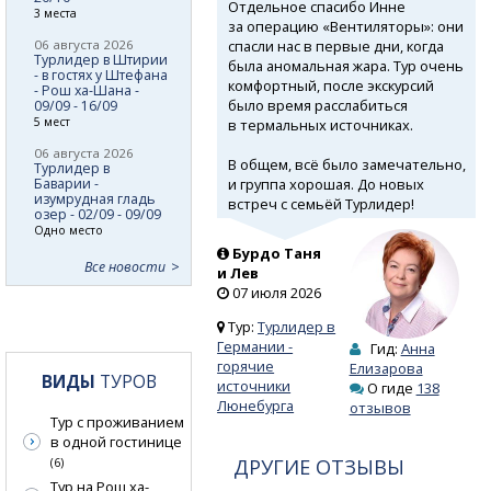
Отдельное спасибо Инне
3 места
за операцию «Вентиляторы»: они
спасли нас в первые дни, когда
06 августа 2026
Турлидер в Штирии
была аномальная жара. Тур очень
- в гостях у Штефана
комфортный, после экскурсий
- Рош ха-Шана -
было время расслабиться
09/09 - 16/09
5 мест
в термальных источниках.
06 августа 2026
В общем, всё было замечательно,
Турлидер в
и группа хорошая. До новых
Баварии -
изумрудная гладь
встреч с семьёй Турлидер!
озер - 02/09 - 09/09
Одно место
Бурдо Таня
Все новости
и Лев
07 июля 2026
Тур:
Турлидер в
Германии -
Гид:
Анна
горячие
Елизарова
ВИДЫ
ТУРОВ
источники
О гиде
138
Люнебурга
отзывов
Тур с проживанием
в одной гостинице
ДРУГИЕ ОТЗЫВЫ
(6)
Тур на Рош ха-