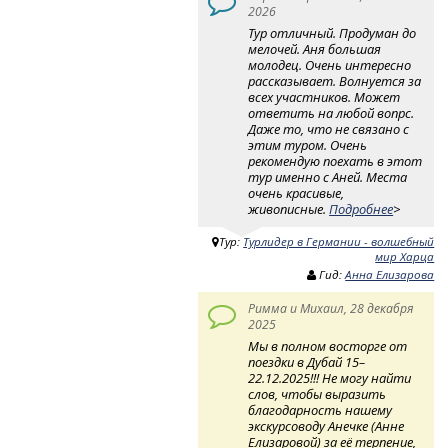
2026
Тур отличный. Продуман до
мелочей. Аня большая
молодец. Очень интересно
рассказывает. Волнуется за
всех участников. Может
ответить на любой вопрс.
Даже то, что не связано с
этим туром. Очень
рекомендую поехать в этот
тур именно с Аней. Места
очень красивые,
живописные.
Подробнее
>
Тур:
Турлидер в Германии - волшебный
мир Харца
Гид:
Анна Елизарова
Римма и Михаил, 28 декабря
2025
Мы в полном восторге от
поездки в Дубай 15–
22.12.2025!!! Не могу найти
слов, чтобы выразить
благодарность нашему
экскурсоводу Анечке (Анне
Елизаровой) за её терпение,