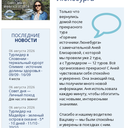
Только что
вернулись
домой после
прекрасного
тура
ПОСЛЕДНИЕ
«Горячие
НОВОСТИ
источники Люнебурга»
с замечательной Аней
06 августа 2026
Елизаровой, с которой
Турлидер в
мы провели уже 2 тура,
Словении -
а с Турлидером — 12 туров. Всё
термальный курорт
Олимие - источник
организовано прекрасно! С Аней
долины здоровья -
чувствовали себя спокойно
09/09 - 16/09
и уверенно. Она знающий гид,
4 места
мы получили много новой
06 августа 2026
информации. Аня использовала
Совет дня —
каждую минуту, чтобы обогатить
Личный поход
нас новыми, интересными
Для нас это важно!
знаниями.
06 августа 2026
Турлидер на
Спасибо и нашему водителю
Мадейре - зеленый
Вацлаву — мы были спокойны
остров в океане - 5*
- 10 дней - 11/10 -
и уверены в поездках с ним.
20/10