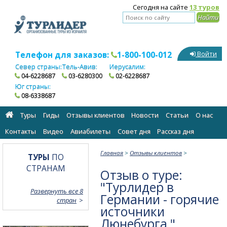
Сегодня на сайте
13 туров
Телефон для заказов:
1-800-100-012
Войти
Север страны:
Тель-Авив:
Иерусалим:
04-6228687
03-6280300
02-6228687
Юг страны:
08-6338687
Туры
Гиды
Отзывы клиентов
Новости
Статьи
О нас
Контакты
Видео
Авиабилеты
Cовет дня
Рассказ дня
Главная
>
Отзывы клиентов
>
ТУРЫ
ПО
СТРАНАМ
Отзыв о туре:
"Турлидер в
Развернуть все 8
Германии - горячие
стран
источники
Люнебурга "