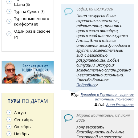
Шана
(6)
София, 09 июля 2026
Тур на Суккот
(3)
Наша экскурсия была
Тур повышенного
окрашена в солнечные,
комфорта
(8)
тёплые тона, начиная с
оранжевого автобуса,
Один раз в сезоне
оранжевой шляпы и куртки
(2)
Анны... Это и тёплые
отношения между людьми в
группе, и замечательный
гид, с лёгкостью
разруливающий любые
ситуации. Экскурсия
замечательно спланирована
и великолепно исполнена.
Спасибо большое
Подробнее
>
Тур:
Турлидер в Германии - горячие
источники Люнебурга
ТУРЫ
ПО ДАТАМ
Гид:
Анна Елизарова
Август
Марина Войтехович, 08 июля
Сентябрь
2026
Октябрь
Хочу выразить
благодарность гиду Анне
Ноябрь
Елизаровой за прекрасно