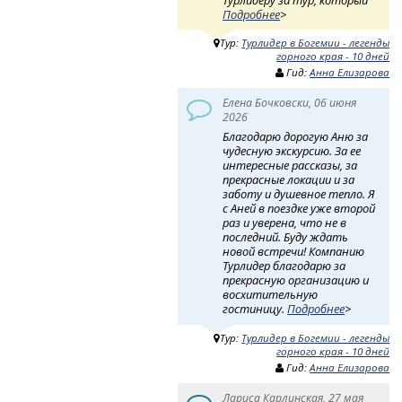
Подробнее
>
Тур:
Турлидер в Богемии - легенды
горного края - 10 дней
Гид:
Анна Елизарова
Елена Бочковски, 06 июня
2026
Благодарю дорогую Аню за
чудесную экскурсию. За ее
интересные рассказы, за
прекрасные локации и за
заботу и душевное тепло. Я
с Аней в поездке уже второй
раз и уверена, что не в
последний. Буду ждать
новой встречи! Компанию
Турлидер благодарю за
прекрасную организацию и
восхитительную
гостиницу.
Подробнее
>
Тур:
Турлидер в Богемии - легенды
горного края - 10 дней
Гид:
Анна Елизарова
Лариса Карлинская, 27 мая