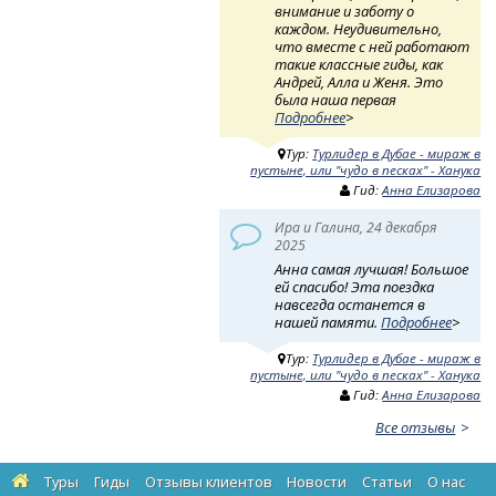
внимание и заботу о
каждом. Неудивительно,
что вместе с ней работают
такие классные гиды, как
Андрей, Алла и Женя. Это
была наша первая
Подробнее
>
Тур:
Турлидер в Дубае - мираж в
пустыне, или "чудо в песках" - Ханука
Гид:
Анна Елизарова
Ира и Галина, 24 декабря
2025
Анна самая лучшая! Большое
ей спасибо! Эта поездка
навсегда останется в
нашей памяти.
Подробнее
>
Тур:
Турлидер в Дубае - мираж в
пустыне, или "чудо в песках" - Ханука
Гид:
Анна Елизарова
Все отзывы
Туры
Гиды
Отзывы клиентов
Новости
Статьи
О нас