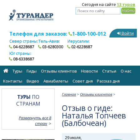
Сегодня на сайте
13 туров
Телефон для заказов:
1-800-100-012
Войти
Север страны:
Тель-Авив:
Иерусалим:
04-6228687
03-6280300
02-6228687
Юг страны:
08-6338687
Туры
Гиды
Отзывы клиентов
Новости
Статьи
О нас
Контакты
Видео
Авиабилеты
Cовет дня
Рассказ дня
Главная
>
Отзывы клиентов
>
ТУРЫ
ПО
СТРАНАМ
Отзыв о гиде:
Наталья Топчеев
Развернуть все 8
(Балбочеан)
стран
29 июля,