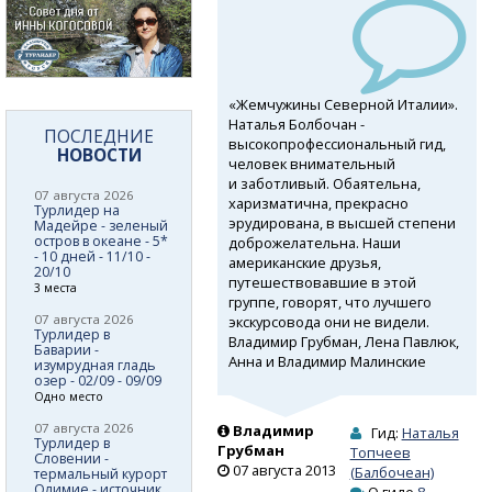
«Жемчужины Северной Италии».
Наталья Болбочан -
ПОСЛЕДНИЕ
высокопрофессиональный
гид,
НОВОСТИ
человек внимательный
и заботливый. Обаятельна,
07 августа 2026
харизматична, прекрасно
Турлидер на
эрудирована, в высшей степени
Мадейре - зеленый
остров в океане - 5*
доброжелательна. Наши
- 10 дней - 11/10 -
американские друзья,
20/10
путешествовавшие в этой
3 места
группе, говорят, что лучшего
07 августа 2026
экскурсовода они не видели.
Турлидер в
Владимир Грубман, Лена Павлюк,
Баварии -
Анна и Владимир Малинские
изумрудная гладь
озер - 02/09 - 09/09
Одно место
07 августа 2026
Владимир
Гид:
Наталья
Турлидер в
Грубман
Топчеев
Словении -
07 августа 2013
(Балбочеан)
термальный курорт
Олимие - источник