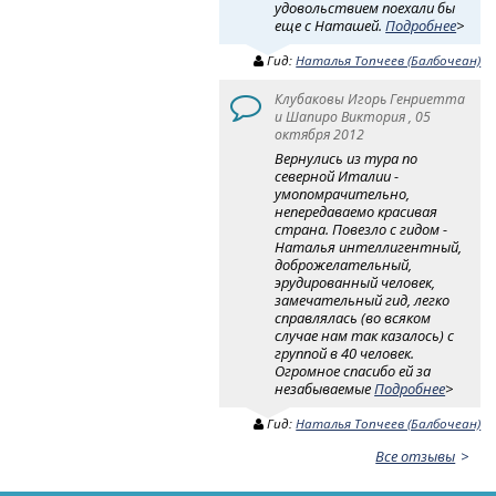
удовольствием поехали бы
еще с Наташей.
Подробнее
>
Гид:
Наталья Топчеев (Балбочеан)
Клубаковы Игорь Генриетта
и Шапиро Виктория , 05
октября 2012
Вернулись из тура по
северной Италии -
умопомрачительно,
непередаваемо красивая
страна. Повезло с гидом -
Наталья интеллигентный,
доброжелательный,
эрудированный человек,
замечательный гид, легко
справлялась (во всяком
случае нам так казалось) с
группой в 40 человек.
Огромное спасибо ей за
незабываемые
Подробнее
>
Гид:
Наталья Топчеев (Балбочеан)
Все отзывы