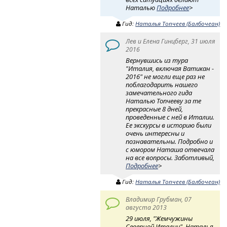
Наталью
Подробнее
>
Гид:
Наталья Топчеев (Балбочеан)
Лев и Елена Гинцберг, 31 июля
2016
Вернувшись из тура
"Италия, включая Ватикан -
2016" не могли еще раз не
поблагодарить нашего
замечательного гида
Наталью Топчееву за те
прекрасные 8 дней,
проведенные с ней в Италии.
Ее экскурсы в историю были
очень интересны и
познавательны. Подробно и
с юмором Наташа отвечала
на все вопросы. Заботливый,
Подробнее
>
Гид:
Наталья Топчеев (Балбочеан)
Владимир Грубман, 07
августа 2013
29 июля, "Жемчужины
Северной Италии". Наталья