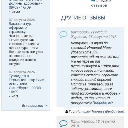
О гиде
8
долины здоровья -
отзывов
09/09 - 16/09
4 места
ДРУГИЕ ОТЗЫВЫ
07 августа 2026
Заказали тур —
оформите
страховку!
Виктория и Геннадий
Чем раньше вы
Журавель, 26 августа 2018
активируете ваш
Вернулись из тура по
страховой полис на
северной Италии! Море
период тура — тем
удовольствий и
больше времени у вас
на спокойное
впечатлений на всю жизнь!
ожидание вашего
мы не первый раз
отпуска!
путешествуем и знаем,что
многое зависит от гида.
07 августа 2026
Хочется сказать огромное
Турлидер в
спасибо нашей дорогой
Германии - горячие
источники
Наталье Топчеевой за ее
Люнебурга - 09/09 -
заботу ,внимание, за ее
16/09
профессионализм и любовь к
7 мест
людям, за то, что она
превратила
Подробнее
>
Все новости
Гид:
Наталья Топчеев (Балбочеан)
Юрий Черток, 18 августа
2018