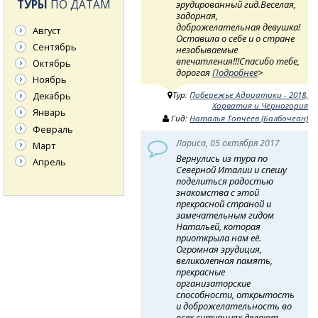
ТУРЫ
ПО ДАТАМ
эрудированный гид.Веселая,
задорная,
доброжелательная девушка!
Август
Оставила о себе и о стране
Сентябрь
незабываемые
впечатления!!!Спасибо тебе,
Октябрь
дорогая
Подробнее
>
Ноябрь
Тур:
Побережье Адриатики - 2018,
Декабрь
Хорватия и Черногория
Январь
Гид:
Наталья Топчеев (Балбочеан)
Февраль
Лариса, 05 октября 2017
Март
Вернулись из тура по
Апрель
Северной Италии и спешу
поделиться радостью
знакомства с этой
прекрасной страной и
замечательным гидом
Натальей, которая
приоткрыла нам её.
Огромная эрудиция,
великолепная память,
прекрасные
организаторские
способности, открытость
и доброжелательность во
всех ситуациях делают