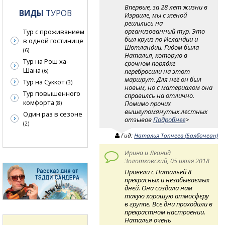
Впервые, за 28 лет жизни в
ВИДЫ
ТУРОВ
Израиле, мы с женой
решились на
организованный тур. Это
Тур с проживанием
был круиз по Исландии и
в одной гостинице
Шотландии. Гидом была
(6)
Наталья, которую в
Тур на Рош ха-
срочном порядке
Шана
перебросили на этот
(6)
маршрут. Для неё он был
Тур на Суккот
(3)
новым, но с материалом она
Тур повышенного
справилсь на отлично.
комфорта
Помимо прочих
(8)
вышеупомянутых лестных
Один раз в сезоне
отзывов
Подробнее
>
(2)
Гид:
Наталья Топчеев (Балбочеан)
Ирина и Леонид
Золотковский, 05 июля 2018
Провели с Натальей 8
прекрасных и незабываемых
дней. Она создала нам
такую хорошую атмосферу
в группе. Все дни проходили в
прекрастном настроении.
Наталья очень