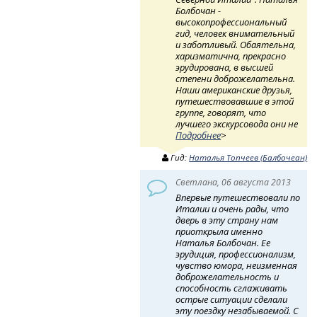
Болбочан -
высокопрофессиональный
гид, человек внимательный
и заботливый. Обаятельна,
харизматична, прекрасно
эрудирована, в высшей
степени доброжелательна.
Наши американские друзья,
путешествовавшие в этой
группе, говорят, что
лучшего экскурсовода они не
Подробнее
>
Гид:
Наталья Топчеев (Балбочеан)
Светлана, 06 августа 2013
Впервые путешествовали по
Италии и очень рады, что
дверь в эту страну нам
приоткрыла именно
Наталья Болбочан. Ее
эрудиция, профессионализм,
чувство юмора, неизменная
доброжелательность и
способность сглаживать
острые ситуации сделали
эту поездку незабываемой. С